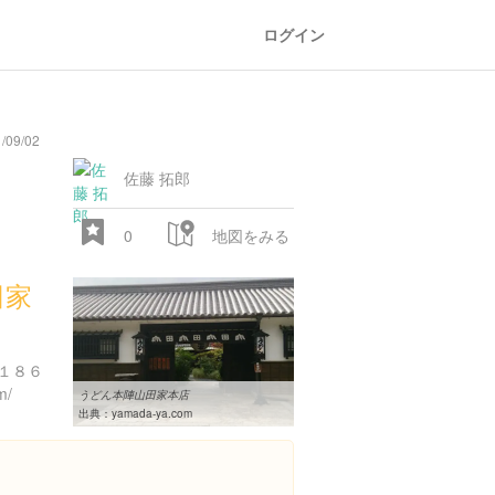
ログイン
/09/02
佐藤 拓郎
0
地図をみる
田家
１８６
m/
うどん本陣山田家本店
出典：
yamada-ya.com