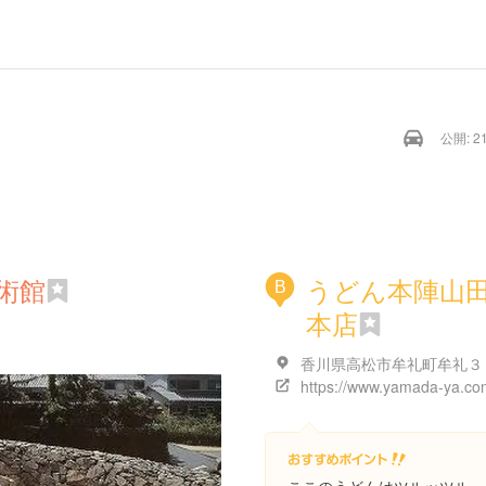
公開: 21
術館
うどん本陣山
B
本店
香川県高松市牟礼町牟礼３
https://www.yamada-ya.co