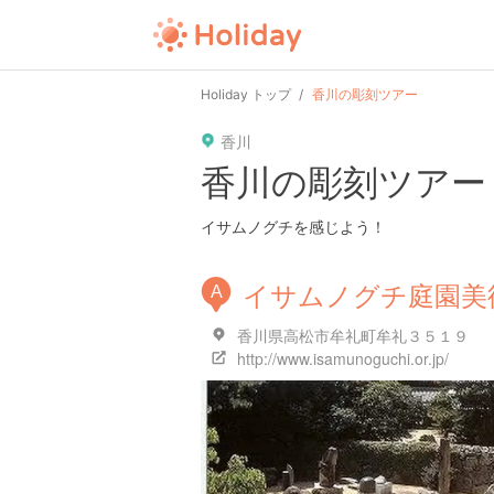
Holiday トップ
香川の彫刻ツアー
香川
香川の彫刻ツアー
イサムノグチを感じよう！
イサムノグチ庭園美
A
香川県高松市牟礼町牟礼３５１９
http://www.isamunoguchi.or.jp/