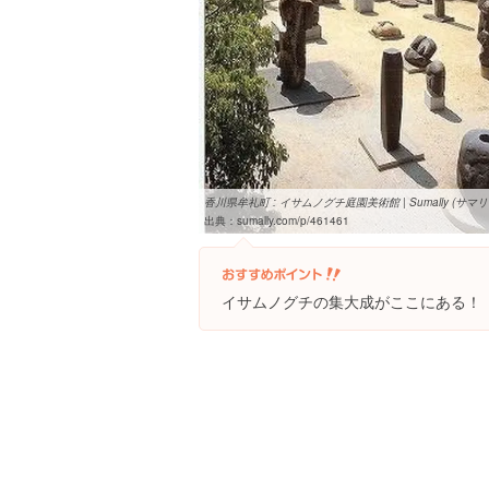
香川県牟礼町 : イサムノグチ庭園美術館 | Sumally (サマリ
出典：
sumally.com/p/461461
イサムノグチの集大成がここにある！