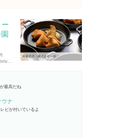
ミー
公園
号
画像提供：株式会社一休
https://www.hotespa.net/hotels/chuotakamatsu/
が最高だね
サウナ
テレビが付いているよ