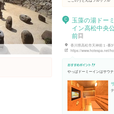
ここのうどんはツルッツル
玉藻の湯ドー
C
イン高松中央
前
香川県高松市天神前１-番3
ー)
やっぱドーミーインはサウナ