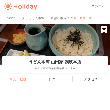
ログイン
Holiday トップ
うどん本陣 山田家 讃岐本店
写真・動画一覧
うどん本陣 山田家 讃岐本店
香川県高松市牟礼町牟礼３１８６
写真・動画
口コミ
アクセス