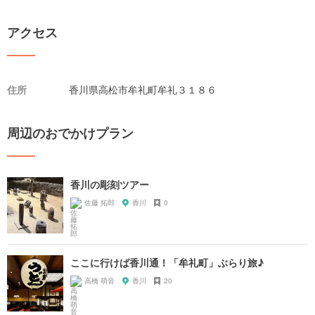
アクセス
住所
香川県高松市牟礼町牟礼３１８６
周辺のおでかけプラン
香川の彫刻ツアー
佐藤 拓郎
香川
0
ここに行けば香川通！「牟礼町」ぶらり旅♪
高橋 萌音
香川
20