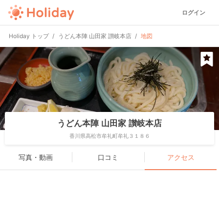
ログイン
Holiday トップ
うどん本陣 山田家 讃岐本店
地図
うどん本陣 山田家 讃岐本店
香川県高松市牟礼町牟礼３１８６
写真・動画
口コミ
アクセス