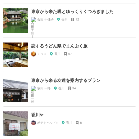
東京から来た親とゆっくりくつろぎました
合田 千佳子
香川
12
恋するうどん県でまんぷく旅
ミッコ
香川
67
東京から来る友達を案内するプラン
荻田 一郎
香川
34
香川✨
ポテトヘッド✨
香川
8