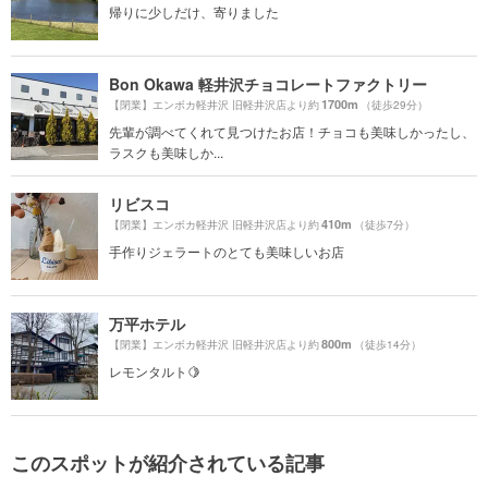
帰りに少しだけ、寄りました
Bon Okawa 軽井沢チョコレートファクトリー
1700m
【閉業】エンボカ軽井沢 旧軽井沢店より約
（徒歩29分）
先輩が調べてくれて見つけたお店！チョコも美味しかったし、
ラスクも美味しか...
リビスコ
410m
【閉業】エンボカ軽井沢 旧軽井沢店より約
（徒歩7分）
手作りジェラートのとても美味しいお店
万平ホテル
800m
【閉業】エンボカ軽井沢 旧軽井沢店より約
（徒歩14分）
レモンタルト🍋
このスポットが紹介されている記事