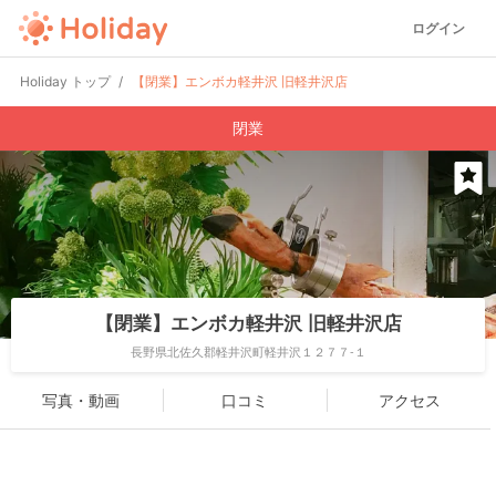
ログイン
Holiday トップ
【閉業】エンボカ軽井沢 旧軽井沢店
閉業
【閉業】エンボカ軽井沢 旧軽井沢店
長野県北佐久郡軽井沢町軽井沢１２７７-１
写真・動画
口コミ
アクセス