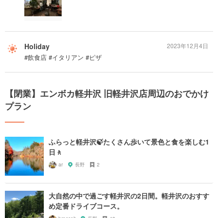
Holiday
2023年12月4日
#飲食店 #イタリアン #ピザ
【閉業】エンボカ軽井沢 旧軽井沢店周辺のおでかけ
プラン
ふらっと軽井沢🍃たくさん歩いて景色と食を楽しむ1
日🚶
ar
長野
2
大自然の中で過ごす軽井沢の2日間。軽井沢のおすす
め定番ドライブコース。