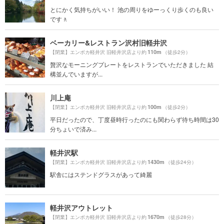
とにかく気持ちがいい！ 池の周りをゆーっくり歩くのも良い
です🚶
ベーカリー&レストラン沢村旧軽井沢
110m
【閉業】エンボカ軽井沢 旧軽井沢店より約
（徒歩2分）
贅沢なモーニングプレートをレストランでいただきました 結
構並んでいますが...
川上庵
100m
【閉業】エンボカ軽井沢 旧軽井沢店より約
（徒歩2分）
平日だったので、丁度昼時行ったのにも関わらず待ち時間は30
分ちょいで済み...
軽井沢駅
1430m
【閉業】エンボカ軽井沢 旧軽井沢店より約
（徒歩24分）
駅舎にはステンドグラスがあって綺麗
軽井沢アウトレット
1670m
【閉業】エンボカ軽井沢 旧軽井沢店より約
（徒歩28分）