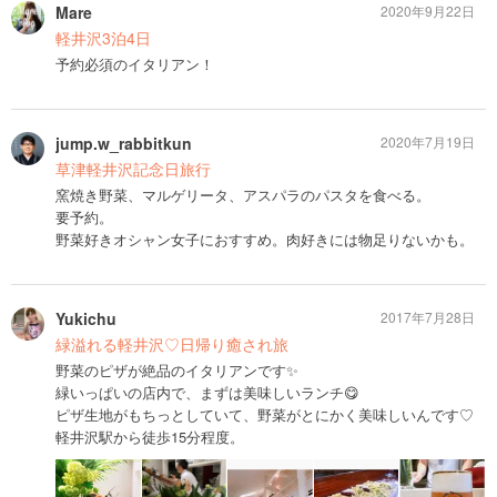
Mare
2020年9月22日
軽井沢3泊4日
予約必須のイタリアン！
jump.w_rabbitkun
2020年7月19日
草津軽井沢記念日旅行
窯焼き野菜、マルゲリータ、アスパラのパスタを食べる。
要予約。
野菜好きオシャン女子におすすめ。肉好きには物足りないかも。
Yukichu
2017年7月28日
緑溢れる軽井沢♡日帰り癒され旅
野菜のピザが絶品のイタリアンです✨
緑いっぱいの店内で、まずは美味しいランチ😋
ピザ生地がもちっとしていて、野菜がとにかく美味しいんです♡
軽井沢駅から徒歩15分程度。