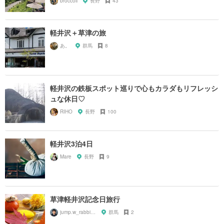
broccoli
長野
43
軽井沢＋草津の旅
あ。
群馬
8
軽井沢の鉄板スポット巡りで心もカラダもリフレッシ
ュな休日♡
RIHO
長野
100
軽井沢3泊4日
Mare
長野
9
草津軽井沢記念日旅行
jump.w_rabbitkun
群馬
2