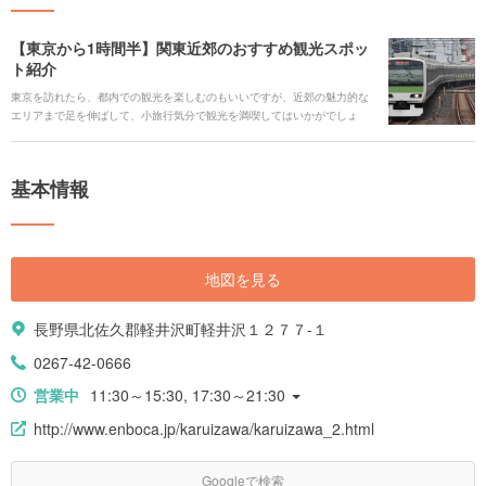
【東京から1時間半】関東近郊のおすすめ観光スポッ
ト紹介
東京を訪れたら、都内での観光を楽しむのもいいですが、近郊の魅力的な
エリアまで足を伸ばして、小旅行気分で観光を満喫してはいかがでしょ
う。今回は、大人気の千葉・浦安の東京ディズニーランドから、横浜、鎌
倉に箱根湯本、そして長野・軽井沢まで、山手線の駅から1時間半以内で行
けるエリアと、そのエリアおすすめのスポットをご紹介します。
基本情報
地図を見る
長野県北佐久郡軽井沢町軽井沢１２７７-１
0267-42-0666
営業中
11:30～15:30, 17:30～21:30
http://www.enboca.jp/karuizawa/karuizawa_2.html
Googleで検索