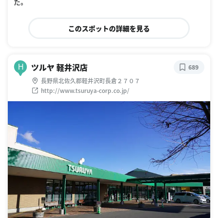
た。
このスポットの詳細を見る
ツルヤ 軽井沢店
H
689
長野県北佐久郡軽井沢町長倉２７０７
http://www.tsuruya-corp.co.jp/