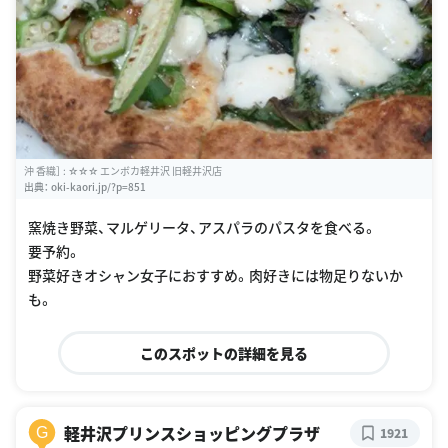
沖 香織］ : ☆☆☆ エンボカ軽井沢 旧軽井沢店
出典：
oki-kaori.jp/?p=851
窯焼き野菜、マルゲリータ、アスパラのパスタを食べる。
要予約。
野菜好きオシャン女子におすすめ。肉好きには物足りないか
も。
このスポットの詳細を見る
軽井沢プリンスショッピングプラザ
G
1921