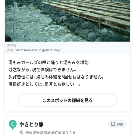
熱の湯
出典：
kusatsu-onsen.ne.jp/netsunoyu
湯もみガールズの唄と踊りと湯もみを堪能。
残念ながら、現在体験はできません。
免許皆伝には、湯もみ体験を5回せねばなりません。
温泉好きとしては、是非とも欲しい…。
このスポットの詳細を見る
やきとり静
C
545
群馬県吾妻郡草津町草津３９６