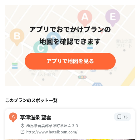
このプランのスポット一覧
草津温泉 望雲
A
75
群馬県吾妻郡草津町草津４３３
http://www.hotelboun.com/