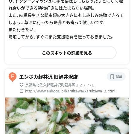
り、ドクターフィッシュに手を掃除してもらったりとにかく触
れ合いができる動物好きにはたまらない場所。
また、結構長生きな爬虫類の大きさにもしみじみ感動できるで
しょう。草津に行ったら是非とも寄って欲しいです。
また行きたい。
帰宅してから、すぐにまた支援物資を送っておきました。
このスポットの詳細を見る
エンボカ軽井沢 旧軽井沢店
F
338
長野県北佐久郡軽井沢町軽井沢１２７７-１
http://www.enboca.jp/karuizawa/karuizawa_2.html