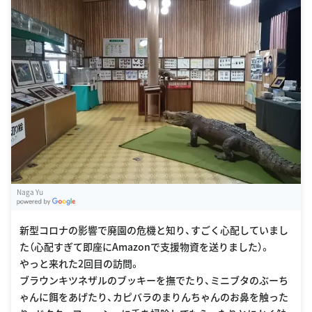
Naga Yu
G
oogle Places
新型コロナの影響で廃園の危機と知り、すごく心配していまし
た（心配すぎて即座にAmazonで支援物資を送りました）。
やっと来れた2回目の訪問。
ブラウンキツネザルのブッキーを撫でたり、ミニブタのぶーち
ゃんに餌をあげたり、カピバラのまりんちゃんのお鼻を触った