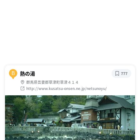
熱の湯
B
777
群馬県吾妻郡草津町草津４１４
http://www.kusatsu-onsen.ne.jp/netsunoyu/