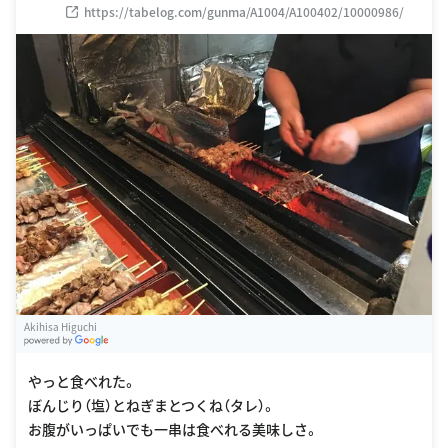
https://tabelog.com/gunma/A1004/A100402/10000986/
Akihisa Higuchi
G
oogle Places
やっと食べれた。
ぼんじり（塩）とねぎまとつくね（タレ）。
お腹がいっぱいでも一串は食べれる美味しさ。