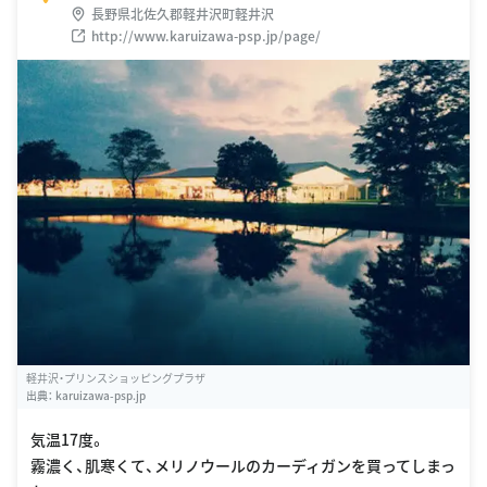
長野県北佐久郡軽井沢町軽井沢
http://www.karuizawa-psp.jp/page/
軽井沢・プリンスショッピングプラザ
出典：
karuizawa-psp.jp
気温17度。
霧濃く、肌寒くて、メリノウールのカーディガンを買ってしまっ