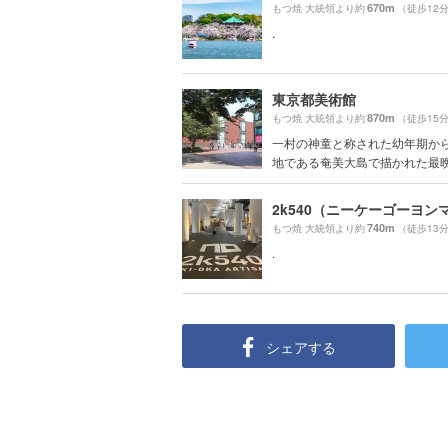
670m
もつ焼 大統領より約
（徒歩12
.
東京都美術館
870m
もつ焼 大統領より約
（徒歩15
一村の神童と称された幼年期か
地である奄美大島で描かれた最晩年
740m
もつ焼 大統領より約
（徒歩13
.
シェアする