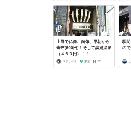
上野で仏像、銅像、早朝から
駅間
寄席(500円)！そして黒湯温泉
ので
（４６０円）！！
ロドリゲス
東京
22
ヒ