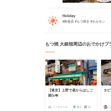
Holiday
#飲食店 #もつ焼き #ホルモン
もつ焼 大統領周辺のおでかけプ
【東京】上野で昼からはしご
タピ
酒🍶🍻
トーキョーさんぽ
東京
22
り