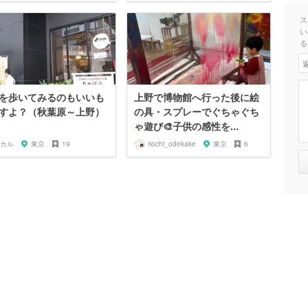
ス
い
る
を歩いてみるのもいいも
上野で博物館へ行った後に絵
すよ？（秋葉原～上野）
の具・スプレーでぐちゃぐち
ゃ遊び🎨子供の感性を...
カル
東京
19
riochi_odekake
東京
6