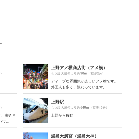
ト
上野アメ横商店街（アメ横）
90m
分）
もつ焼 大統領より約
（徒歩2分）
ディープな雰囲気が楽しいアメ横です。
外国人も多く、賑わっています。
上野駅
540m
分）
もつ焼 大統領より約
（徒歩10分）
と、書きき
上野から移動
...
湯島天満宮（湯島天神）