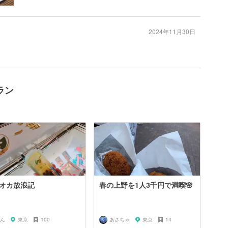
2024年11月30日
ラン
オカ放浪記
春の上野を1人3千円で満喫🌸
ん
東京
100
あさちゃ
東京
14