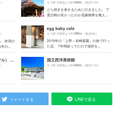
630m
分）
もつ焼 大統領より約
（徒歩11分）
どら焼きを食するために行きました。 丁
度日柄が良かったのか花嫁御寮を幾人...
egg baby cafe
490m
もつ焼 大統領より約
（徒歩9分）
分）
2019年の「上野～岩崎庭園」の旅で行っ
ら、終焉の
た店。 7年間経ってたので場所を...
の...
2k540（ニーケーゴーヨンマル） AKI-OKA ARTISAN
国立西洋美術館
650m
分）
もつ焼 大統領より約
（徒歩11分）
.
ツイートする
LINEで送る