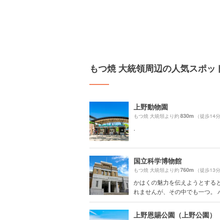
もつ焼 大統領周辺の人気スポッ
上野動物園
830m
もつ焼 大統領より約
（徒歩14
.
国立科学博物館
760m
もつ焼 大統領より約
（徒歩13
かはくの魅力を伝えようとする
れませんが、その中でも一つ。 ハワ
上野恩賜公園（上野公園）