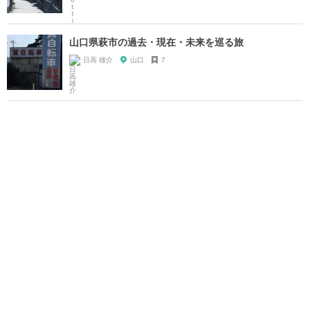
山口県萩市の過去・現在・未来を巡る旅
日高 雄介
山口
7