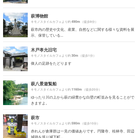
萩博物館
490m
キモノスタイルカフェより約
（徒歩9分）
萩市内の歴史や文化、産業、自然などに関する様々な資料を展
示、保管している...
木戸孝允旧宅
30m
キモノスタイルカフェより約
（徒歩1分）
偉人の足跡をたどります
萩八景遊覧船
1160m
キモノスタイルカフェより約
（徒歩20分）
ゆったり川の上から萩の緑豊かな白壁の町並みを見ることがで
きますよ。
萩市
590m
キモノスタイルカフェより約
（徒歩10分）
赤れんが倉庫群は一見の価値ありです。円隆寺、桂林寺、田辺
城跡を巡り城下町...