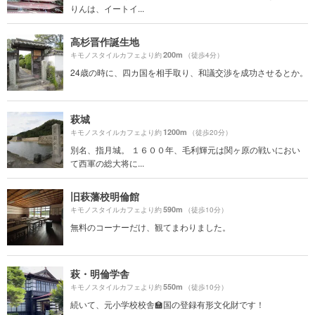
りんは、イートイ...
高杉晋作誕生地
200m
キモノスタイルカフェより約
（徒歩4分）
24歳の時に、四カ国を相手取り、和議交渉を成功させるとか。
萩城
1200m
キモノスタイルカフェより約
（徒歩20分）
別名、指月城。 １６００年、毛利輝元は関ヶ原の戦いにおい
て西軍の総大将に...
旧萩藩校明倫館
590m
キモノスタイルカフェより約
（徒歩10分）
無料のコーナーだけ、観てまわりました。
萩・明倫学舎
550m
キモノスタイルカフェより約
（徒歩10分）
続いて、元小学校校舎🏫国の登録有形文化財です！