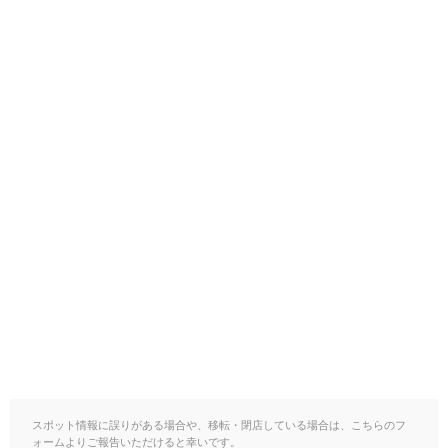
スポット情報に誤りがある場合や、移転・閉店している場合は、こちらのフ
ォームよりご報告いただけると幸いです。