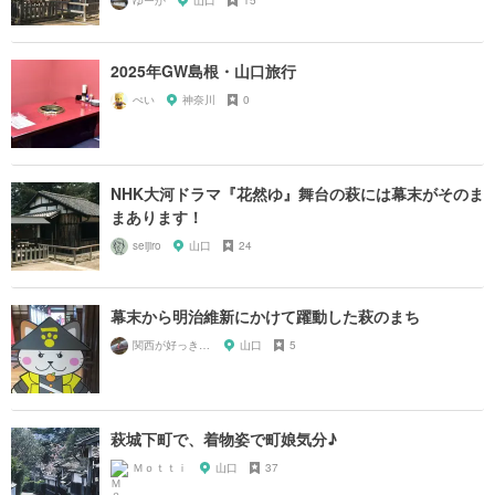
ゆーか
山口
15
2025年GW島根・山口旅行
ぺい
神奈川
0
NHK大河ドラマ『花然ゆ』舞台の萩には幕末がそのま
まあります！
seijiro
山口
24
幕末から明治維新にかけて躍動した萩のまち
関西が好っきゃねん
山口
5
萩城下町で、着物姿で町娘気分♪
Ｍｏｔｔｉ
山口
37