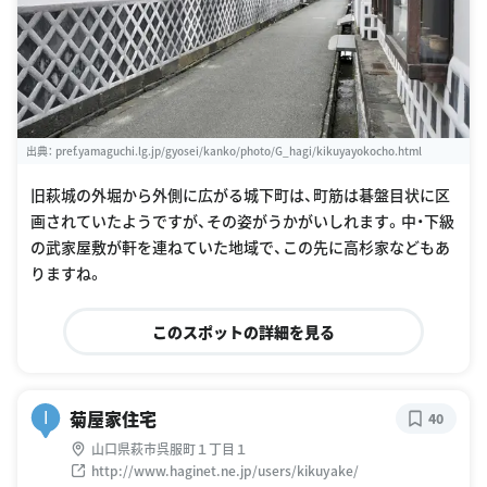
出典：
pref.yamaguchi.lg.jp/gyosei/kanko/photo/G_hagi/kikuyayokocho.html
旧萩城の外堀から外側に広がる城下町は、町筋は碁盤目状に区
画されていたようですが、その姿がうかがいしれます。中・下級
の武家屋敷が軒を連ねていた地域で、この先に高杉家などもあ
りますね。
このスポットの詳細を見る
菊屋家住宅
I
40
山口県萩市呉服町１丁目１
http://www.haginet.ne.jp/users/kikuyake/