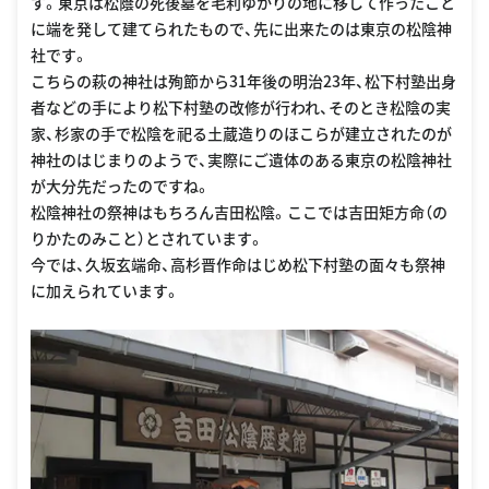
す。東京は松蔭の死後墓を毛利ゆかりの地に移して作ったこと
に端を発して建てられたもので、先に出来たのは東京の松陰神
社です。
こちらの萩の神社は殉節から31年後の明治23年、松下村塾出身
者などの手により松下村塾の改修が行われ、そのとき松陰の実
家、杉家の手で松陰を祀る土蔵造りのほこらが建立されたのが
神社のはじまりのようで、実際にご遺体のある東京の松陰神社
が大分先だったのですね。
松陰神社の祭神はもちろん吉田松陰。ここでは吉田矩方命（の
りかたのみこと）とされています。
今では、久坂玄端命、高杉晋作命はじめ松下村塾の面々も祭神
に加えられています。