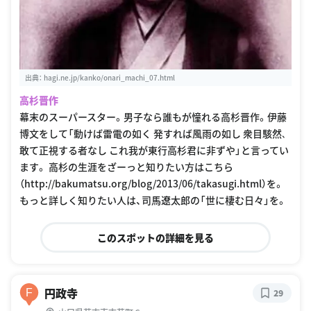
出典：
hagi.ne.jp/kanko/onari_machi_07.html
高杉晋作
幕末のスーパースター。男子なら誰もが憧れる高杉晋作。伊藤
博文をして「動けば雷電の如く 発すれば風雨の如し 衆目駭然､
敢て正視する者なし これ我が東行高杉君に非ずや」と言ってい
ます。 高杉の生涯をざーっと知りたい方はこちら
（http://bakumatsu.org/blog/2013/06/takasugi.html）を。
もっと詳しく知りたい人は、司馬遼太郎の「世に棲む日々」を。
このスポットの詳細を見る
円政寺
F
29