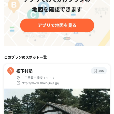
このプランのスポット一覧
松下村塾
A
505
山口県萩市椿東１５３７
http://www.shoin-jinja.jp/