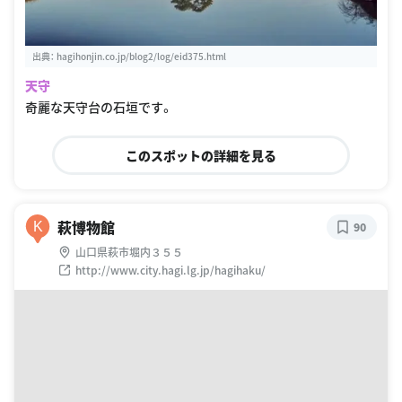
出典：
hagihonjin.co.jp/blog2/log/eid375.html
天守
奇麗な天守台の石垣です。
このスポットの詳細を見る
萩博物館
K
90
山口県萩市堀内３５５
http://www.city.hagi.lg.jp/hagihaku/