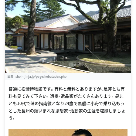
出典：
shoin-jinja.jp/page/hobutuden.php
普通に松蔭博物館です。有料と無料とありますが、是非とも有
料も見てみて下さい。遺墨・遺品類がたくさんあります。是非
とも10代で藩の指南役となり24歳で黒船に小舟で乗り込もう
とした長州の類いまれな思想家・活動家の生涯を堪能しましょ
う。