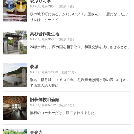
萩ぷりん亭
790m
MARUより約
（徒歩14分）
萩の城下町にある、かわいいプリン屋さん！ 二層になったぷ
りんは、イートイ...
高杉晋作誕生地
950m
MARUより約
（徒歩16分）
24歳の時に、四カ国を相手取り、和議交渉を成功させるとか。
萩城
1780m
MARUより約
（徒歩30分）
別名、指月城。 １６００年、毛利輝元は関ヶ原の戦いにおい
て西軍の総大将に...
旧萩藩校明倫館
570m
MARUより約
（徒歩10分）
無料のコーナーだけ、観てまわりました。
東光寺