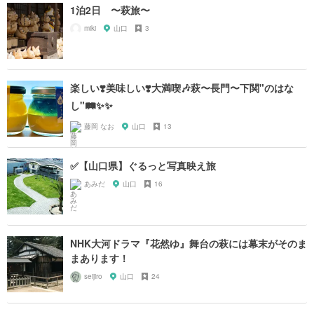
1泊2日 〜萩旅〜
miki
山口
3
楽しい❣️美味しい❣️大満喫🎶萩〜長門〜下関"のはな
し"🛤✨✨
藤岡 なお
山口
13
✅【山口県】ぐるっと写真映え旅
あみだ
山口
16
NHK大河ドラマ『花然ゆ』舞台の萩には幕末がそのま
まあります！
seijiro
山口
24