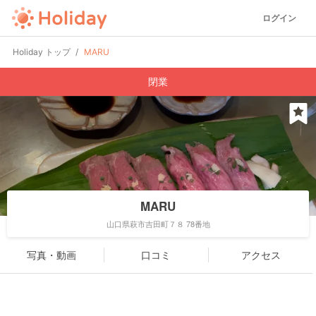
ログイン
Holiday トップ
MARU
閉業
MARU
山口県萩市吉田町７８ 78番地
写真・動画
口コミ
アクセス