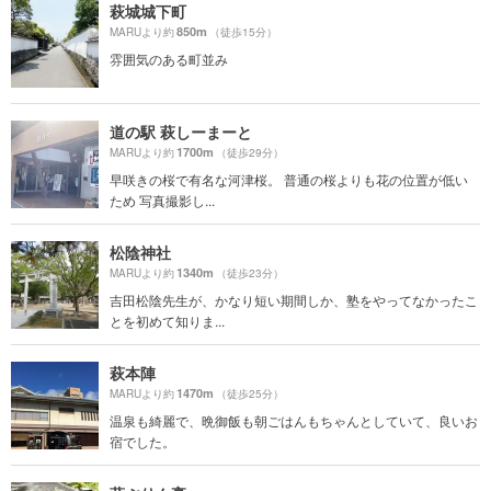
萩城城下町
850m
MARUより約
（徒歩15分）
雰囲気のある町並み
道の駅 萩しーまーと
1700m
MARUより約
（徒歩29分）
早咲きの桜で有名な河津桜。 普通の桜よりも花の位置が低い
ため 写真撮影し...
松陰神社
1340m
MARUより約
（徒歩23分）
吉田松陰先生が、かなり短い期間しか、塾をやってなかったこ
とを初めて知りま...
萩本陣
1470m
MARUより約
（徒歩25分）
温泉も綺麗で、晩御飯も朝ごはんもちゃんとしていて、良いお
宿でした。