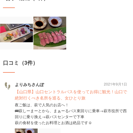
口コミ（3件）
よりみちさんぽ
2021年9月1日
【山口県】山口セントラルパスを使ってお得に観光！山口で
絶対行くべき名所を巡る、女ひとり旅
夜ご飯は、萩で人気のお店へ！
🚌萩しーまーとから、まぁーるバス東回りに乗車→萩市役所で西
回りに乗り換え→萩バスセンターで下車
萩の食材を使ったお料理とお酒は絶品です☺️