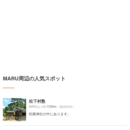
MARU周辺の人気スポット
松下村塾
1330m
MARUより約
（徒歩23分）
松蔭神社の中にあります。