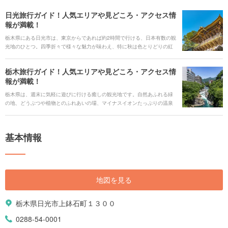
日光旅行ガイド！人気エリアや見どころ・アクセス情
報が満載！
栃木県にある日光市は、東京からであれば約2時間で行ける、日本有数の観
光地のひとつ。四季折々で様々な魅力が味わえ、特に秋は色とりどりの紅
葉が見られることで人気です。由緒ある寺社仏閣や豊富な大自然がある一
方で、テーマパークや温泉など、レジャースポットも。家族や仲間、ある
栃木旅行ガイド！人気エリアや見どころ・アクセス情
いは一人でも楽しめる、日光の魅力を存分にご紹介します。
報が満載！
栃木県は、週末に気軽に遊びに行ける癒しの観光地です。自然あふれる緑
の地、どうぶつや植物とのふれあいの場、マイナスイオンたっぷりの温泉
や滝。平日に疲れた体を労わる観光スポットがたくさんあります。 観光地
として有名な日光だけでなく、那須や足利・佐野などの各エリアにも見ど
ころが満載です。お花見や紅葉狩りを筆頭に、四季を楽しむことができま
基本情報
す。年間を通じてイベントも盛りだくさんです。
地図を見る
栃木県日光市上鉢石町１３００
0288-54-0001