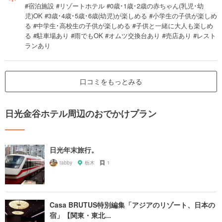
#宿泊施設 #リゾートホテル #0歳･1歳･2歳の赤ちゃん(乳児･幼
児)OK #3歳･4歳･5歳･6歳(幼児)が楽しめる #小学生の子供が楽しめ
る #中学生･高校生の子供が楽しめる #子供と一緒に大人も楽しめ
る #駐車場あり #雨でもOK #オムツ交換台あり #売店あり #レスト
ランあり
口コミをもっとみる
日光金谷ホテル周辺のおでかけプラン
日光年末旅行。
tabby
栃木
1
Casa BRUTUS特別編集「アジアのリゾート、日本の
宿」【関東・東北...