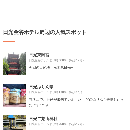
日光金谷ホテル周辺の人気スポット
日光東照宮
680m
日光金谷ホテルより約
（徒歩12分）
今回の目的地 栃木県日光へ
日光ぷりん亭
170m
日光金谷ホテルより約
（徒歩3分）
有名店で、行列が出来ていました！ どのぷりんも美味しかっ
たです^ ^ ぷ...
日光二荒山神社
990m
日光金谷ホテルより約
（徒歩17分）