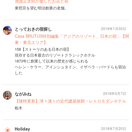
池波正太郎が愛したお店と宿
東照宮を望む明治創業の老舗。
とっておきの宿探し
2019年1月30日
Casa BRUTUS特別編集「アジアのリゾート、日本の宿」【関
東・東北エリア】
158【ストーリのある日本の宿】
現存する日本最古のリゾートクラシックホテル
1873年に創業して以来の歴史が感じられる
ヘレン・ケラー、アインシュタイン、イザベラ・バードらも宿泊
した
ながみね
2018年3月7日
【随時更新】津々浦々の近代建築旅館・レトロモダンホテル
栃木
Holiday
2018年7月20日