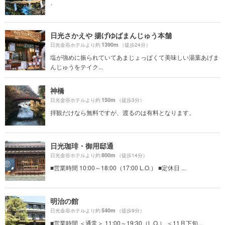
、
日光さかえや 揚げゆばまんじゅう本舗
1390m
日光金谷ホテルより約
（徒歩24分）
塩が強めに振られていてあまじょっぱくて美味しい湯葉あげま
んじゅうをテイク...
神橋
150m
日光金谷ホテルより約
（徒歩3分）
拝観だけなら無料ですが、渡るのは有料となります。
日光珈琲・御用邸通
800m
日光金谷ホテルより約
（徒歩14分）
■営業時間 10:00～18:00（17:00 L.O.） ■定休日 ...
明治の館
540m
日光金谷ホテルより約
（徒歩9分）
■営業時間 ＜通常＞ 11:00～19:30（L.O.） ＜11月下旬...