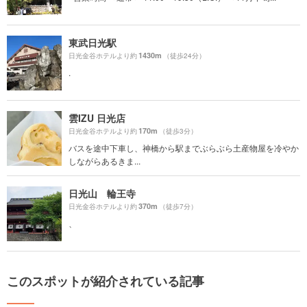
東武日光駅
1430m
日光金谷ホテルより約
（徒歩24分）
.
雲IZU 日光店
170m
日光金谷ホテルより約
（徒歩3分）
バスを途中下車し、神橋から駅までぶらぶら土産物屋を冷やか
しながらあるきま...
日光山 輪王寺
370m
日光金谷ホテルより約
（徒歩7分）
、
このスポットが紹介されている記事