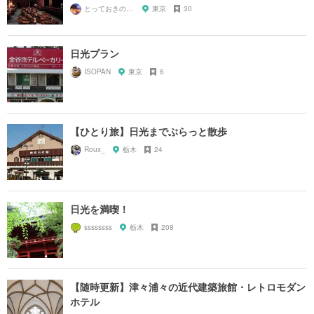
とっておきの宿探し
東京
30
日光プラン
ISOPAN
東京
6
【ひとり旅】日光までぶらっと散歩
Roux_
栃木
24
日光を満喫！
ssssssss
栃木
208
【随時更新】津々浦々の近代建築旅館・レトロモダン
ホテル