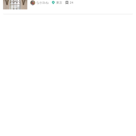
ながみね
東京
24