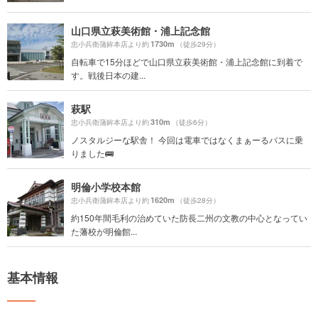
山口県立萩美術館・浦上記念館
1730m
忠小兵衛蒲鉾本店より約
（徒歩29分）
自転車で15分ほどで山口県立萩美術館・浦上記念館に到着で
す。戦後日本の建...
萩駅
310m
忠小兵衛蒲鉾本店より約
（徒歩6分）
ノスタルジーな駅舎！ 今回は電車ではなくまぁーるバスに乗
りました🚌
明倫小学校本館
1620m
忠小兵衛蒲鉾本店より約
（徒歩28分）
約150年間毛利の治めていた防長二州の文教の中心となってい
た藩校が明倫館...
基本情報