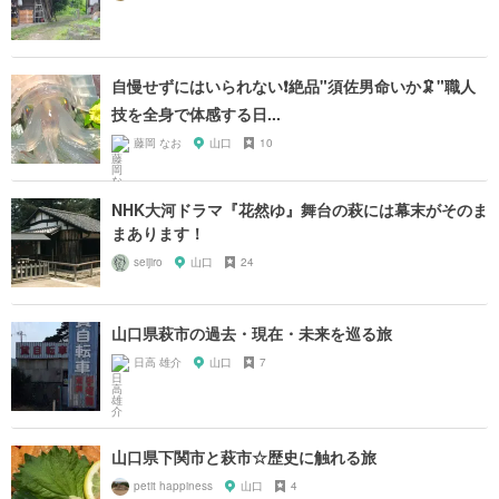
自慢せずにはいられない❗️絶品"須佐男命いか🦑"職人
技を全身で体感する日...
藤岡 なお
山口
10
NHK大河ドラマ『花然ゆ』舞台の萩には幕末がそのま
まあります！
seijiro
山口
24
山口県萩市の過去・現在・未来を巡る旅
日高 雄介
山口
7
山口県下関市と萩市☆歴史に触れる旅
petit happiness
山口
4