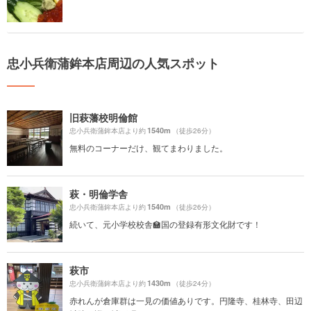
忠小兵衛蒲鉾本店周辺の人気スポット
旧萩藩校明倫館
1540m
忠小兵衛蒲鉾本店より約
（徒歩26分）
無料のコーナーだけ、観てまわりました。
萩・明倫学舎
1540m
忠小兵衛蒲鉾本店より約
（徒歩26分）
続いて、元小学校校舎🏫国の登録有形文化財です！
萩市
1430m
忠小兵衛蒲鉾本店より約
（徒歩24分）
赤れんが倉庫群は一見の価値ありです。円隆寺、桂林寺、田辺