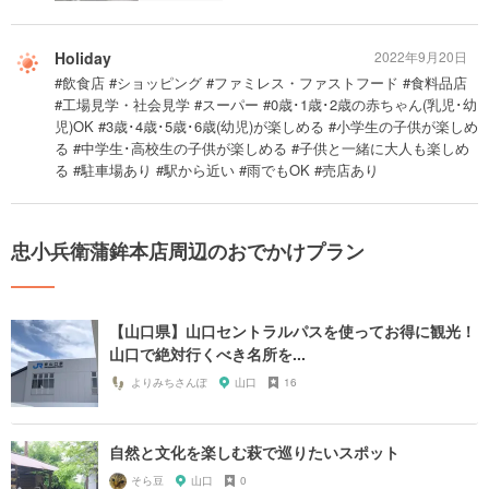
Holiday
2022年9月20日
#飲食店 #ショッピング #ファミレス・ファストフード #食料品店
#工場見学・社会見学 #スーパー #0歳･1歳･2歳の赤ちゃん(乳児･幼
児)OK #3歳･4歳･5歳･6歳(幼児)が楽しめる #小学生の子供が楽しめ
る #中学生･高校生の子供が楽しめる #子供と一緒に大人も楽しめ
る #駐車場あり #駅から近い #雨でもOK #売店あり
忠小兵衛蒲鉾本店周辺のおでかけプラン
【山口県】山口セントラルパスを使ってお得に観光！
山口で絶対行くべき名所を...
よりみちさんぽ
山口
16
自然と文化を楽しむ萩で巡りたいスポット
そら豆
山口
0