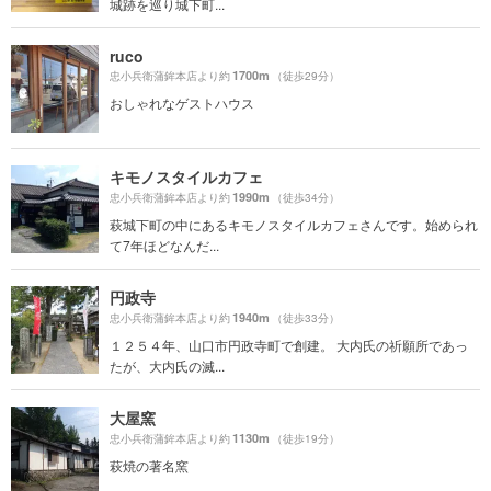
城跡を巡り城下町...
ruco
1700m
忠小兵衛蒲鉾本店より約
（徒歩29分）
おしゃれなゲストハウス
キモノスタイルカフェ
1990m
忠小兵衛蒲鉾本店より約
（徒歩34分）
萩城下町の中にあるキモノスタイルカフェさんです。始められ
て7年ほどなんだ...
円政寺
1940m
忠小兵衛蒲鉾本店より約
（徒歩33分）
１２５４年、山口市円政寺町で創建。 大内氏の祈願所であっ
たが、大内氏の滅...
大屋窯
1130m
忠小兵衛蒲鉾本店より約
（徒歩19分）
萩焼の著名窯