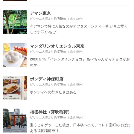
アマン東京
750m
ビリヤニ大澤より約
（徒歩13分）
今アマンで特に人気なのがアフタヌーンティー🍓 いちご尽く
しです♡ いちご...
マンダリンオリエンタル東京
870m
ビリヤニ大澤より約
（徒歩15分）
2020.2.12「バレンタインチョコ」 あべちゃんからチョコがお
めか...
ボンディ神保町店
870m
ビリヤニ大澤より約
（徒歩15分）
ボンディへの行きたさはある
福徳神社（芽吹稲荷）
930m
ビリヤニ大澤より約
（徒歩16分）
宝くじをゲットした後は、日本橋へ出て、コレド室町のそばに
ある福徳稲荷神社...