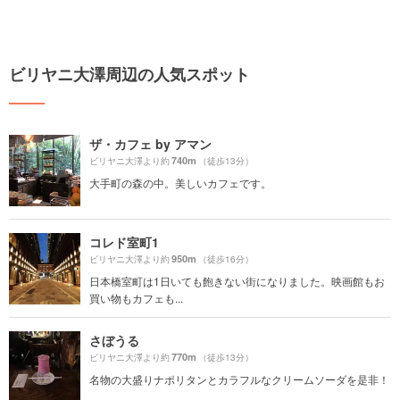
ビリヤニ大澤周辺の人気スポット
ザ・カフェ by アマン
740m
ビリヤニ大澤より約
（徒歩13分）
大手町の森の中。美しいカフェです。
コレド室町1
950m
ビリヤニ大澤より約
（徒歩16分）
日本橋室町は1日いても飽きない街になりました。映画館もお
買い物もカフェも...
さぼうる
770m
ビリヤニ大澤より約
（徒歩13分）
名物の大盛りナポリタンとカラフルなクリームソーダを是非！