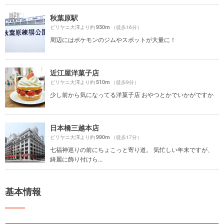
秋葉原駅
930m
ビリヤニ大澤より約
（徒歩16分）
周辺にはポケモンのジムやスポットが大量に！
近江屋洋菓子店
510m
ビリヤニ大澤より約
（徒歩9分）
少し前から気になってる洋菓子店 おやつとかでいかがですか
日本橋三越本店
990m
ビリヤニ大澤より約
（徒歩17分）
七福神巡りの前にちょこっと寄り道。 気忙しい年末ですが、
綺麗に飾り付けら...
基本情報