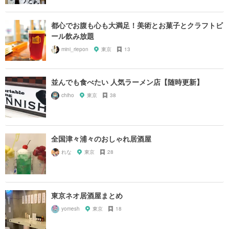
都心でお腹も心も大満足！美術とお菓子とクラフトビ
ール飲み放題
mini_riepon
東京
13
並んでも食べたい 人気ラーメン店【随時更新】
chiho
東京
38
全国津々浦々のおしゃれ居酒屋
れな
東京
28
東京ネオ居酒屋まとめ
yomesh
東京
18