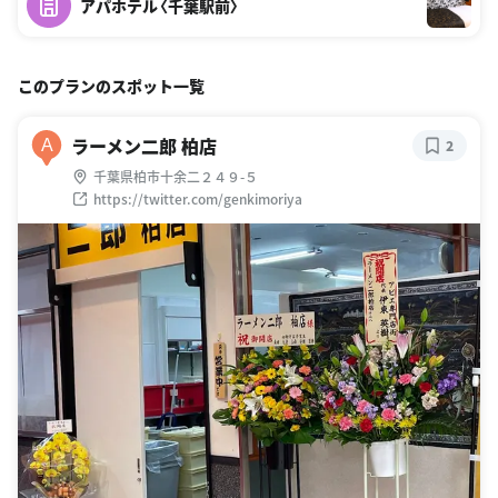
アパホテル〈千葉駅前〉
このプランのスポット一覧
ラーメン二郎 柏店
A
2
千葉県柏市十余二２４９-５
https://twitter.com/genkimoriya