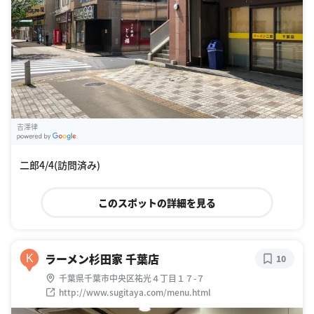
吉澤律
G
oogle Places
二郎4/4(訪問済み)
このスポットの詳細を見る
ラーメン杉田家 千葉店
K
10
千葉県千葉市中央区祐光４丁目１７-７
http://www.sugitaya.com/menu.html