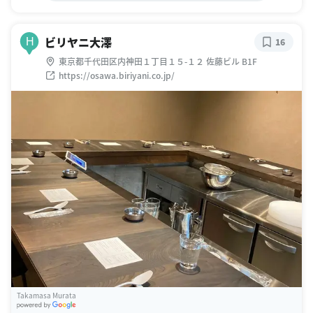
ビリヤニ大澤
H
16
東京都千代田区内神田１丁目１５-１２ 佐藤ビル B1F
https://osawa.biriyani.co.jp/
Takamasa Murata
G