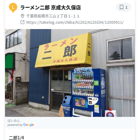
ラーメン二郎 京成大久保店
L
1
千葉県船橋市三山２丁目１-１１
https://tabelog.com/chiba/A1202/A120204/12000911/
ほいみん
G
oogle Places
二郎1/4