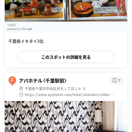
＊桜花
G
oogle Places
千葉県イキタイ3位
このスポットの詳細を見る
アパホテル〈千葉駅前〉
F
7
千葉県千葉市中央区弁天１丁目１８-５
https://www.apahotel.com/hotel/shutoken/chiba-
ekimae/