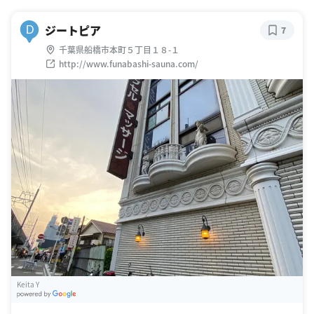
ジートピア
D
7
千葉県船橋市本町５丁目１８-１
http://www.funabashi-sauna.com/
Keita Y
G
oogle Places