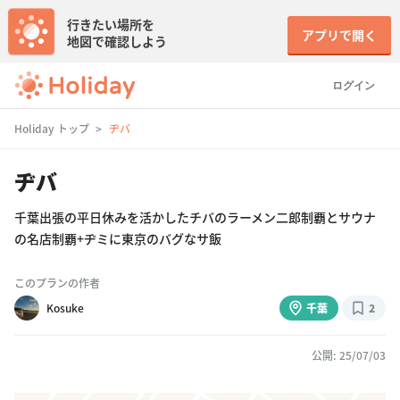
行きたい場所を
アプリで開く
地図で確認しよう
ログイン
Holiday トップ
ヂバ
ヂバ
千葉出張の平日休みを活かしたチバのラーメン二郎制覇とサウナ
の名店制覇+ヂミに東京のバグなサ飯
このプランの作者
Kosuke
千葉
2
公開: 25/07/03