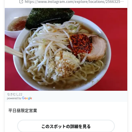
https://www.instagram.com/explore/locations/25663253
8
なきむし22
G
oogle Places
平日昼限定営業
このスポットの詳細を見る