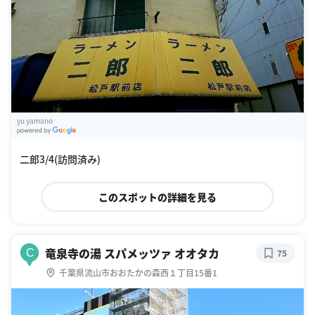
yu yamano
G
oogle Places
二郎3/4(訪問済み)
このスポットの詳細を見る
竜泉寺の湯 スパメッツァ オオタカ
C
75
千葉県流山市おおたかの森西１丁目15番1