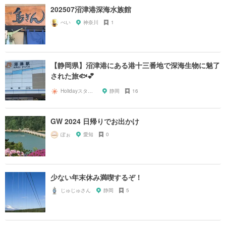
202507沼津港深海水族館
ぺい
神奈川
1
【静岡県】沼津港にある港十三番地で深海生物に魅了
された旅🐟💕
Holidayスタッフ
静岡
16
GW 2024 日帰りでお出かけ
ぽぉ
愛知
0
少ない年末休み満喫するぞ！
じゅじゅさん
静岡
5