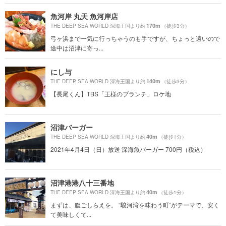
魚河岸 丸天 魚河岸店
170m
THE DEEP SEA WORLD 深海王国より約
（徒歩3分）
弓ヶ浜まで一気に行っちゃうのも手ですが、ちょっと遠いので
途中は沼津に寄っ...
にし与
140m
THE DEEP SEA WORLD 深海王国より約
（徒歩3分）
【長尾くん】TBS「王様のブランチ」ロケ地
沼津バーガー
40m
THE DEEP SEA WORLD 深海王国より約
（徒歩1分）
2021年4月4日（日）放送 深海魚バーガー 700円（税込）
沼津港港八十三番地
40m
THE DEEP SEA WORLD 深海王国より約
（徒歩1分）
まずは、腹ごしらえを。 “駿河湾を味わう町”がテーマで、安く
て美味しくて...