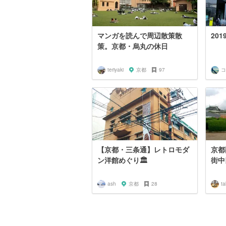
マンガを読んで周辺散策散
20
策。京都・烏丸の休日
teriyaki
京都
97
コ
【京都・三条通】レトロモダ
京都
ン洋館めぐり🏛
街中
ash
京都
28
t