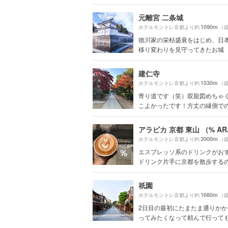
元離宮 二条城
1090m
ホテルモントレ京都より約
（徒
徳川家の栄枯盛衰をはじめ、日
移り変わりを見守ってきたお城
建仁寺
1530m
ホテルモントレ京都より約
（徒
寄り道です（笑）双龍図めちゃ
こよかったです！方丈の縁側でのん
2000m
ホテルモントレ京都より約
（徒
エスプレッソ系のドリンクがお
ドリンク片手に京都を散歩する
祇園
1680m
ホテルモントレ京都より約
（徒
2日目の最初にたまたま通りか
ってみたくなって頼んで行ってもら