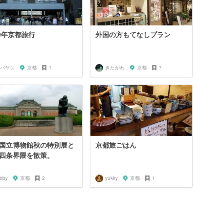
19年京都旅行
外国の方もてなしプラン
バヤシ
京都
1
きたがわ
京都
7
国立博物館秋の特別展と
京都旅ごはん
四条界隈を散策。
abby
京都
2
yukky
京都
1