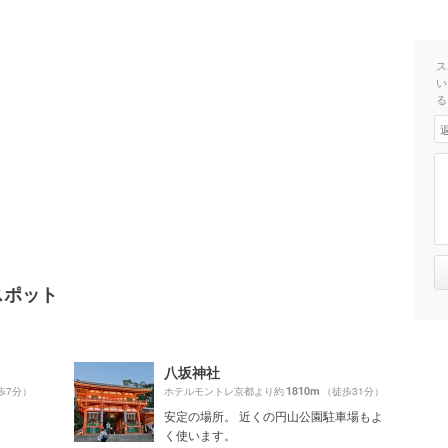
ス
い
る
スポット
八坂神社
1810m
歩7分）
ホテルモントレ京都より約
（徒歩31分）
安定の場所。 近くの円山公園駐車場もよ
く使います。