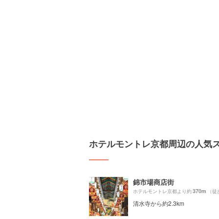
ホテルモントレ京都周辺の人気
錦市場商店街
370m
ホテルモントレ京都より約
（徒
清水寺から約2.3km