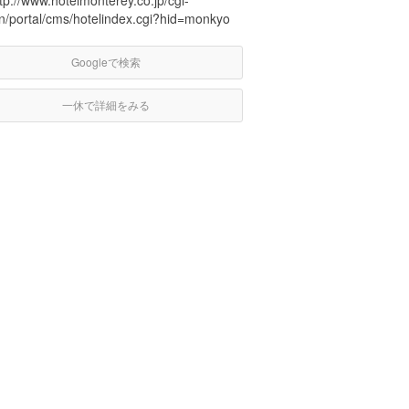
tp://www.hotelmonterey.co.jp/cgi-
in/portal/cms/hotelindex.cgi?hid=monkyo
Googleで検索
一休で詳細をみる