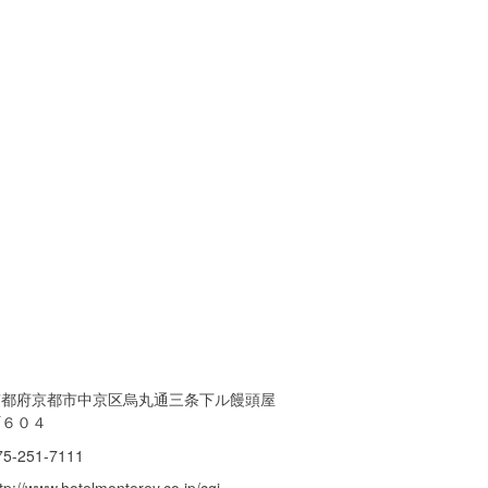
京都府京都市中京区烏丸通三条下ル饅頭屋
町６０４
75-251-7111