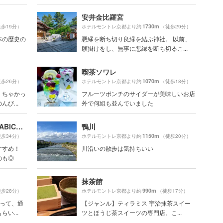
安井金比羅宮
1730m
歩19分）
ホテルモントレ京都より約
（徒歩29分）
本の歴史の
悪縁を断ち切り良縁を結ぶ神社。 以前、
願掛けをし、無事に悪縁を断ち切るこ...
喫茶ソワレ
1070m
歩26分）
ホテルモントレ京都より約
（徒歩18分）
くちゃかっ
フルーツポンチのサイダーが美味しいお店
び...
外で何組も並んでいました
アラビカ 京都 東山 （% ARABICA Kyoto Higashiyama）
鴨川
1150m
歩34分）
ホテルモントレ京都より約
（徒歩20分）
すすめ！
川沿いの散歩は気持ちいい
のも◎
抹茶館
990m
歩28分）
ホテルモントレ京都より約
（徒歩17分）
かって、通
【ジャンル】ティラミス 宇治抹茶スイー
い...
ツとほうじ茶スイーツの専門店。こ...