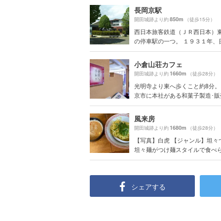
長岡京駅
850m
開田城跡より約
（徒歩15分）
西日本旅客鉄道（ＪＲ西日本）
の停車駅の一つ。 １９３１年、日本
小倉山荘カフェ
1660m
開田城跡より約
（徒歩28分）
光明寺より東へ歩くこと約8分。
京市に本社がある和菓子製造･販売.
風来房
1680m
開田城跡より約
（徒歩28分）
【写真】白虎 【ジャンル】坦々
坦々麺がつけ麺スタイルで食べられ
シェアする