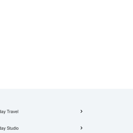
day Travel
day Studio