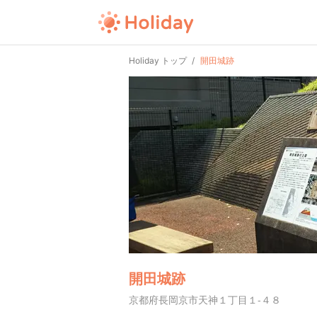
Holiday トップ
開田城跡
開田城跡
京都府長岡京市天神１丁目１-４８