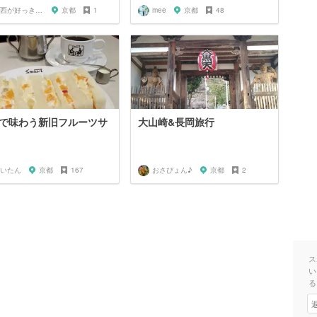
関西が好っきゃねん
京都
1
mee
京都
48
で味わう新旧フルーツサ
大山崎&長岡旅行
いたん
京都
167
おさぴょん♪
京都
2
ス
い
る