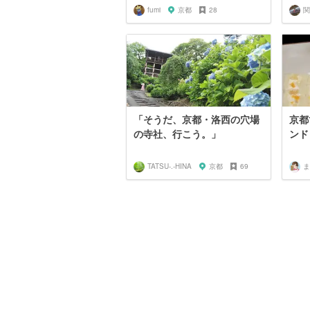
fumi
京都
28
「そうだ、京都・洛西の穴場
京都
の寺社、行こう。」
ンド
TATSU-.-HINA
京都
69
ま