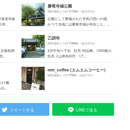
勝竜寺城公園
1170m
開田城跡より約
（徒歩20分）
東海道本線
公園として整備された市民の憩いの場。
...
かつて当地には勝竜寺城が存在した。...
乙訓寺
1180m
開田城跡より約
（徒歩20分）
 京都長岡
4月中旬〜下旬 牡丹 30品種、1000株の
..
牡丹 入山料500円 17:...
mm_coffee (エムエムコーヒー)
770m
開田城跡より約
（徒歩13分）
つけ麺
...
ツイートする
LINEで送る