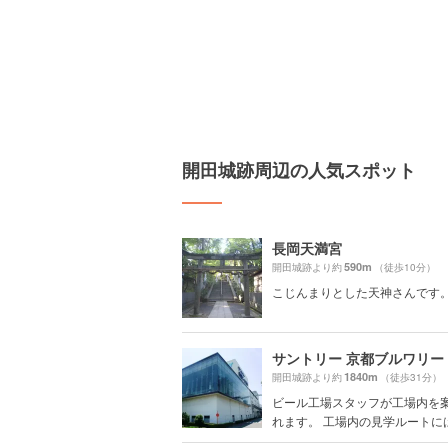
開田城跡周辺の人気スポット
長岡天満宮
590m
開田城跡より約
（徒歩10分）
こじんまりとした天神さんです
1840m
開田城跡より約
（徒歩31分）
ビール工場スタッフが工場内を
れます。 工場内の見学ルートには、