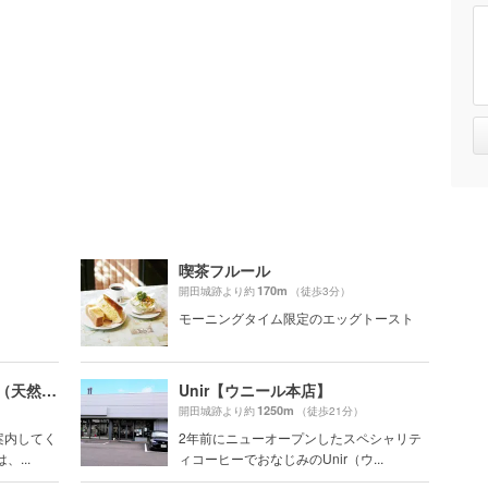
喫茶フルール
170m
開田城跡より約
（徒歩3分）
。
モーニングタイム限定のエッグトースト
サントリー 京都ブルワリー（天然水のビール工場）
Unir【ウニール本店】
1250m
開田城跡より約
（徒歩21分）
案内してく
2年前にニューオープンしたスペシャリテ
...
ィコーヒーでおなじみのUnir（ウ...