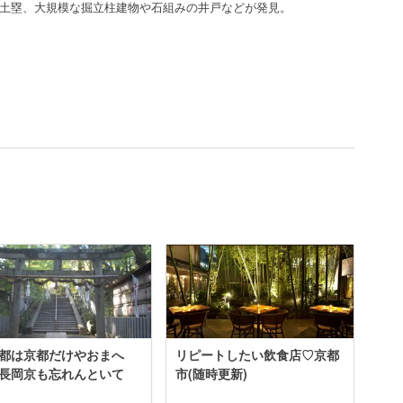
土塁、大規模な掘立柱建物や石組みの井戸などが発見。
都は京都だけやおまへ
リピートしたい飲食店♡京都
長岡京も忘れんといて
市(随時更新)