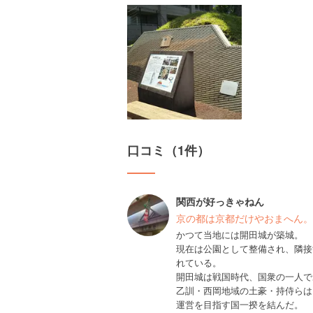
口コミ（1件）
関西が好っきゃねん
京の都は京都だけやおまへん。
かつて当地には開田城が築城。
現在は公園として整備され、隣接
れている。
開田城は戦国時代、国衆の一人で
乙訓・西岡地域の土豪・持侍らは
運営を目指す国一揆を結んだ。