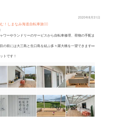
2020年8月31日
！しまなみ海道自転車旅🚴‍♀️
️
ャワーやランドリーのサービスから自転車修理、荷物の手配ま
目の前には大三島と生口島を結ぶ多々羅大橋を一望できます👀
ットです！