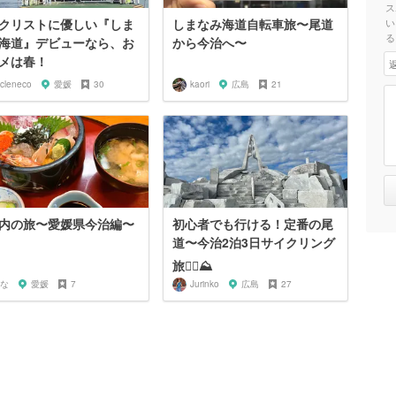
ス
クリストに優しい『しま
しまなみ海道自転車旅〜尾道
い
る
海道』デビューなら、お
から今治へ〜
メは春！
ycleneco
愛媛
30
kaori
広島
21
内の旅〜愛媛県今治編〜
初心者でも行ける！定番の尾
道〜今治2泊3日サイクリング
旅🚴‍♀️⛰
な
愛媛
7
Jurinko
広島
27