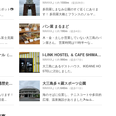
1550m
WAKKAより約
（徒歩26分）
ポット📷
多田羅しまなみ公園のすぐ近くにありま
す！ 多田羅大橋とフランスのノルマ...
..
パン屋 まるまど
190m
WAKKAより約
（徒歩4分）
ら富士見園
木・金・土しか営業していない大三島のパ
...
ン屋さん。 営業時間は11時半〜な...
上浦レンタサイクルターミナル（道の駅「多々羅しまなみ公園」）
I-LINK HOSTEL ＆ CAFE SHIMANAMI（旧：IKIDANE HOSTEL & CAFE SHIMANAMI）
990m
WAKKAより約
（徒歩17分）
大三島にあるゲストハウス、IKIDANE HO
STELに2泊しました。
村上三島記念館（今治市上浦歴史民俗資料館）
大三島多々羅スポーツ公園
640m
WAKKAより約
（徒歩11分）
あります！
海のそばに位置し、テニスコートや多目的
...
広場、温泉施設がありました🎾👟♨️...