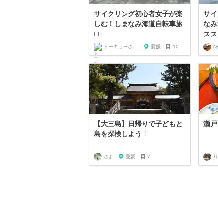
サイクリング初心者女子が楽
サイ
しむ！しまなみ海道自転車旅
なみ
🚴‍♀️
スス
トーキョーさんぽ
愛媛
10
c
【大三島】日帰りで子どもと
瀬戸
島を探検しよう！
さよ
愛媛
7
り