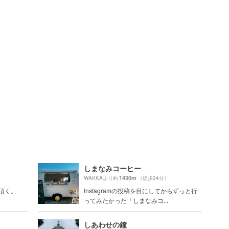
しまなみコーヒー
1430m
WAKKAより約
（徒歩24分）
を頂く。
Instagramの投稿を目にしてからずっと行
ってみたかった「しまなみコ...
しあわせの鐘