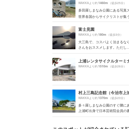
1460m
WAKKAより約
（徒歩25分）
多田羅しまなみ公園にある写真ス
世界各国からサイクリストが集う.
富士見園
180m
WAKKAより約
（徒歩3分）
大三島で、コスパよく泊まるな
さんをおススメします。ただし…… 
1510m
WAKKAより約
（徒歩26分）
1370m
WAKKAより約
（徒歩23分）
多々羅しまなみ公園のすぐ隣に
上浦町出身で日本芸術院会員の書道