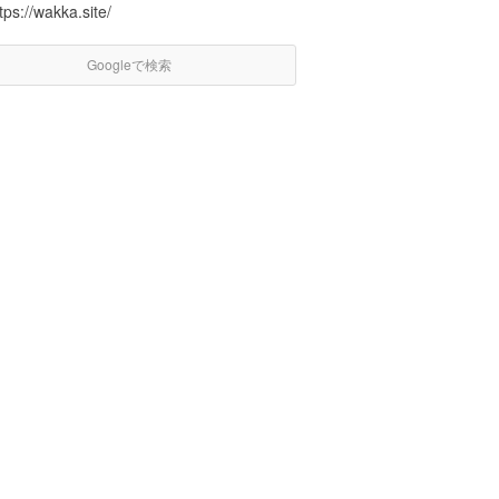
tps://wakka.site/
Googleで検索