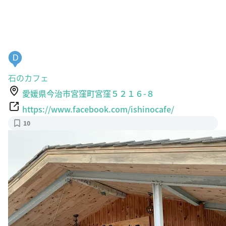
D
石のカフェ
愛媛県今治市宮窪町宮窪５２１６-８
https://www.facebook.com/ishinocafe/
10