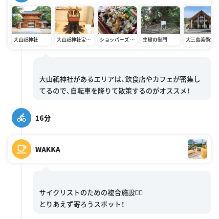
大山祇神社
大山祇神社宝物
ショッパーズ 大
生樹の御門
大三島美術館
館
三島店
大山祇神社があるエリアは、飲食店やカフェが密集し
16分
WAKKA
サイクリストのための複合施設🚴‍♀️