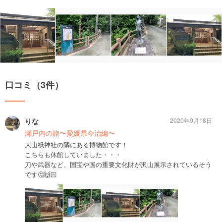
口コミ（3件）
りな
2020年9月18日
瀬戸内の旅〜愛媛県今治編〜
大山祇神社の隣にある博物館です！
こちらも休館していました・・・
刀や武器など、国宝や国の重要文化財が沢山展示されているそう
です🤔🙌🏻