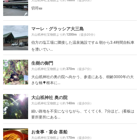
大山祇神社宝物館より約
（徒歩3分）
切符🎫
マーレ・グラッシア大三島
1200m
大山祇神社宝物館より約
（徒歩20分）
伯方の塩工場に隣接した温泉施設です♨️ 朝から3.4時間自転車
を漕いでい...
生樹の御門
370m
大山祇神社宝物館より約
（徒歩7分）
大山祇神社の奥の院へ向かう、参道にある、樹齢3000年の大
きな楠🌳根本に...
大山祇神社 奥の院
140m
大山祇神社宝物館より約
（徒歩3分）
細い路地を不安になりながら、てくてく6、7分ほど。(看板は
要所要所にある...
お食事・宴会 喜船
170m
大山祇神社宝物館より約
（徒歩3分）