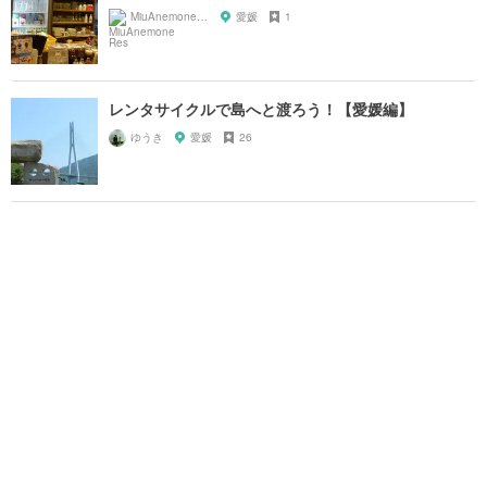
MiuAnemone Res
愛媛
1
レンタサイクルで島へと渡ろう！【愛媛編】
ゆうき
愛媛
26