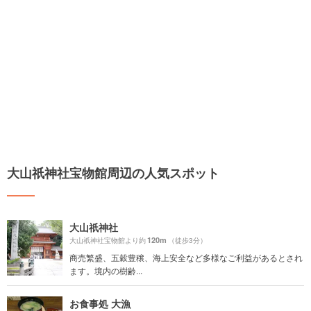
大山祇神社宝物館周辺の人気スポット
大山祇神社
120m
大山祇神社宝物館より約
（徒歩3分）
商売繁盛、五穀豊穣、海上安全など多様なご利益があるとされ
ます。境内の樹齢...
お食事処 大漁