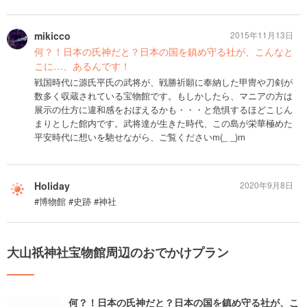
mikicco
2015年11月13日
何？！日本の氏神だと？日本の国を鎮め守る社が、こんなと
こに…、あるんです！
戦国時代に源氏平氏の武将が、戦勝祈願に奉納した甲冑や刀剣が
数多く収蔵されている宝物館です。もしかしたら、マニアの方は
展示の仕方に違和感をおぼえるかも・・・と危惧するほどこじん
まりとした館内です。武将達が生きた時代、この島が栄華極めた
平安時代に想いを馳せながら、ご覧くださいm(_ _)m
Holiday
2020年9月8日
#博物館 #史跡 #神社
大山祇神社宝物館周辺のおでかけプラン
何？！日本の氏神だと？日本の国を鎮め守る社が、こ