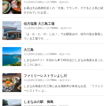
150m
大山祇神社宝物館より約
（徒歩3分）
お昼は大山祇神社近くの「大漁」でランチ。ググると人気と紹
介されていたお店...
伯方塩業 大三島工場
1220m
大山祇神社宝物館より約
（徒歩21分）
「は・か・た・の・しお！」でお馴染みの、伯方の塩を製造し
ている工場です。...
大三島
620m
大山祇神社宝物館より約
（徒歩11分）
しまなみの1つ！ 今治から車で40分ほどしまなみ海道を走った
ところにあり...
ファミリーレストランよし川
790m
大山祇神社宝物館より約
（徒歩14分）
しまなみ海道の大三島にある海鮮丼が有名なお店、「ファミリ
ーレストラン よ...
しまなみの駅 御島
160m