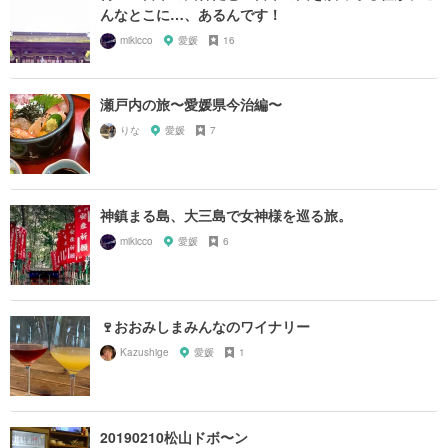
んなとこに…、あるんです！
mikicco
愛媛
16
瀬戸内の旅〜愛媛県今治編〜
りな
愛媛
7
神鎮まる島、大三島で女神様を巡る旅。
mikicco
愛媛
6
🍷おおみしまみんなのワイナリー
Kazushige
愛媛
1
20190210松山ドボ〜ン