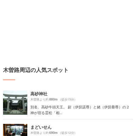
木曽路周辺の人気スポット
高砂神社
880m
木曽路より約
（徒歩15分）
別名、高砂牛頭天王。 尉（伊弉諾尊）と姥（伊弉冊尊）の２
神が宿る霊松「相...
まどいせん
690m
木曽路より約
（徒歩12分）