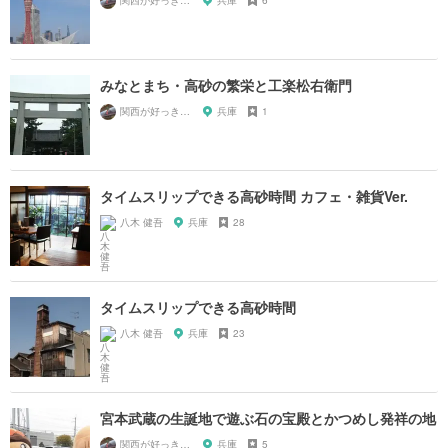
関西が好っきゃねん
兵庫
6
みなとまち・高砂の繁栄と工楽松右衛門
関西が好っきゃねん
兵庫
1
タイムスリップできる高砂時間 カフェ・雑貨Ver.
八木 健吾
兵庫
28
タイムスリップできる高砂時間
八木 健吾
兵庫
23
宮本武蔵の生誕地で遊ぶ石の宝殿とかつめし発祥の地
関西が好っきゃねん
兵庫
5