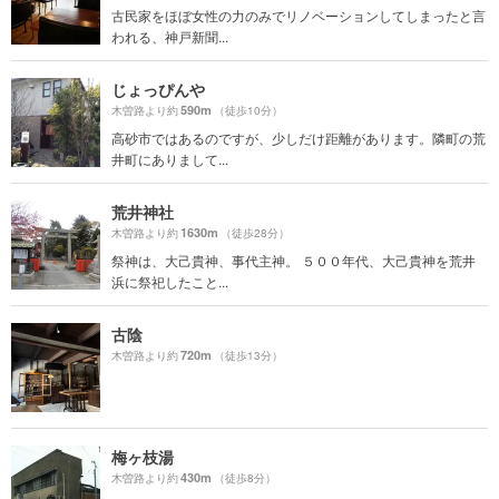
古民家をほぼ女性の力のみでリノベーションしてしまったと言
われる、神戸新聞...
じょっぴんや
590m
木曽路より約
（徒歩10分）
高砂市ではあるのですが、少しだけ距離があります。隣町の荒
井町にありまして...
荒井神社
1630m
木曽路より約
（徒歩28分）
祭神は、大己貴神、事代主神。 ５００年代、大己貴神を荒井
浜に祭祀したこと...
古陰
720m
木曽路より約
（徒歩13分）
梅ヶ枝湯
430m
木曽路より約
（徒歩8分）