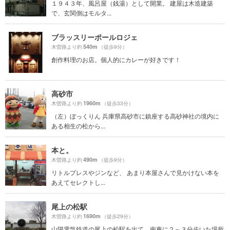
１９４３年、風呂屋（銭湯）として開業。 建屋は木造建築
で、玄関側はモルタ...
ブラッスリーポールロジェ
540m
木曽路より約
（徒歩9分）
創作料理のお店。個人的にカレーが好きです！
高砂市
1960m
木曽路より約
（徒歩33分）
（左）ぼっくりん 兵庫県高砂市に鎮座する高砂神社の境内に
ある相生の松から...
本と。
490m
木曽路より約
（徒歩9分）
リトルプレスやジンなど、 あまり本屋さんで見かけない本を
あえてセレクトし...
尾上の松駅
1690m
木曽路より約
（徒歩29分）
山陽電気鉄道の尾上の松駅を出て、南東に２～３分歩いた場所