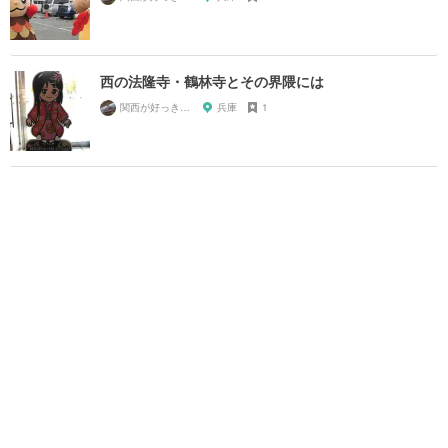
西の法隆寺・鶴林寺とその界隈には
関西が好っきゃねん
兵庫
1