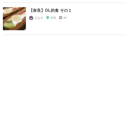
【奈良】OL的食 その１
ななせ
奈良
90