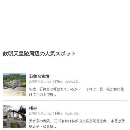
欽明天皇陵周辺の人気スポット
石舞台古墳
1670m
欽明天皇陵より約
（徒歩28分）
何故、石舞台と呼ばれているか？ それは、昔、狐が女に化
けてこの上で舞...
橘寺
1140m
欽明天皇陵より約
（徒歩19分）
天台宗の寺院。 正式名称は仏頭山上宮皇院菩提寺。 本尊は聖
徳太子・如意輪...