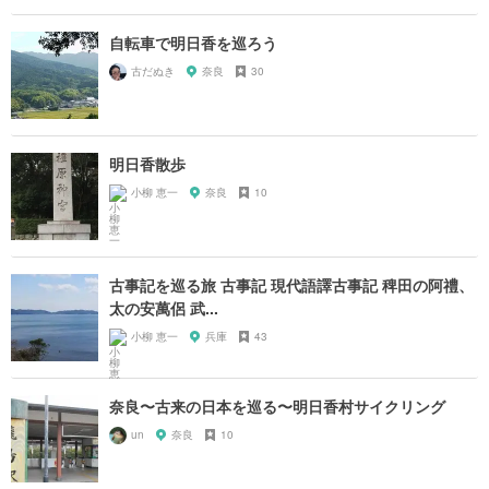
自転車で明日香を巡ろう
古だぬき
奈良
30
明日香散歩
小柳 恵一
奈良
10
古事記を巡る旅 古事記 現代語譯古事記 稗田の阿禮、
太の安萬侶 武...
小柳 恵一
兵庫
43
奈良〜古来の日本を巡る〜明日香村サイクリング
un
奈良
10