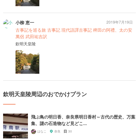
小柳 恵一
2019年7月19日
古事記を巡る旅 古事記 現代語譯古事記 稗田の阿禮、太の安
萬侶 武田祐吉訳
欽明天皇陵
欽明天皇陵周辺のおでかけプラン
飛ぶ鳥の明日香、奈良県明日香村～古代の歴史、万葉
集、謎の石造物など見どこ...
はなこ
奈良
30