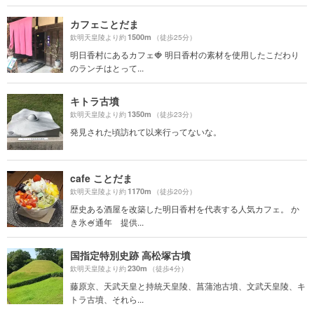
カフェことだま
1500m
欽明天皇陵より約
（徒歩25分）
明日香村にあるカフェ🍓 明日香村の素材を使用したこだわり
のランチはとって...
キトラ古墳
1350m
欽明天皇陵より約
（徒歩23分）
発見された頃訪れて以来行ってないな。
cafe ことだま
1170m
欽明天皇陵より約
（徒歩20分）
歴史ある酒屋を改築した明日香村を代表する人気カフェ。 か
き氷🍧通年 提供...
国指定特別史跡 高松塚古墳
230m
欽明天皇陵より約
（徒歩4分）
藤原京、天武天皇と持統天皇陵、菖蒲池古墳、文武天皇陵、キ
トラ古墳、それら...