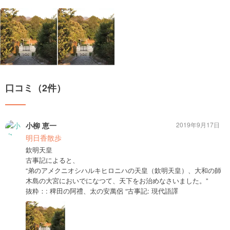
口コミ（2件）
小柳 恵一
2019年9月17日
明日香散歩
欽明天皇
古事記によると、
“弟のアメクニオシハルキヒロニハの天皇（欽明天皇）、大和の師
木島の大宮においでになつて、天下をお治めなさいました。”
抜粋：: 稗田の阿禮、太の安萬侶 “古事記: 現代語譯