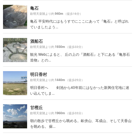
亀石
940m
欽明天皇陵より約
（徒歩16分）
亀石 平安時代にはもうすでにここにあって『亀石』と呼ばれ
ていましたよう...
酒船石
1930m
欽明天皇陵より約
（徒歩33分）
観光 Webによると、 丘の上の『酒船石』と下にある『亀形石
造物』との...
明日香村
1440m
欽明天皇陵より約
（徒歩25分）
明日香村へ 剣池から40年前にはなかった新興住宅地に迷
い込んでしま...
甘樫丘
1960m
欽明天皇陵より約
（徒歩33分）
朝の散歩で甘樫丘から眺める。畝傍山、耳成山、そして天香山
を眺める。 蘇...