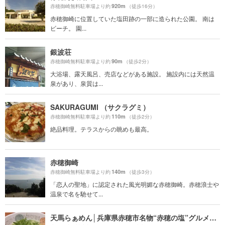
920m
赤穂御崎無料駐車場より約
（徒歩16分）
赤穂御崎に位置していた塩田跡の一部に造られた公園。 南は
ビーチ。 園...
銀波荘
90m
赤穂御崎無料駐車場より約
（徒歩2分）
大浴場、露天風呂、売店などがある施設。 施設内には天然温
泉があり、泉質は...
SAKURAGUMI （サクラグミ）
110m
赤穂御崎無料駐車場より約
（徒歩2分）
絶品料理。テラスからの眺めも最高。
赤穂御崎
140m
赤穂御崎無料駐車場より約
（徒歩3分）
「恋人の聖地」に認定された風光明媚な赤穂御崎。赤穂浪士や
温泉で名を馳せて...
天馬らぁめん│兵庫県赤穂市名物“赤穂の塩”グルメ│塩ラーメン│ランチ