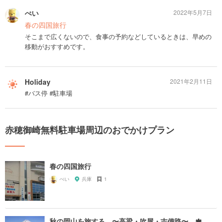
ぺい
2022年5月7日
春の四国旅行
そこまで広くないので、食事の予約などしているときは、早めの
移動がおすすめです。
Holiday
2021年2月11日
#バス停 #駐車場
赤穂御崎無料駐車場周辺のおでかけプラン
春の四国旅行
ぺい
兵庫
1
秋の岡山を旅する 〜高梁・吹屋・吉備路〜 🍁