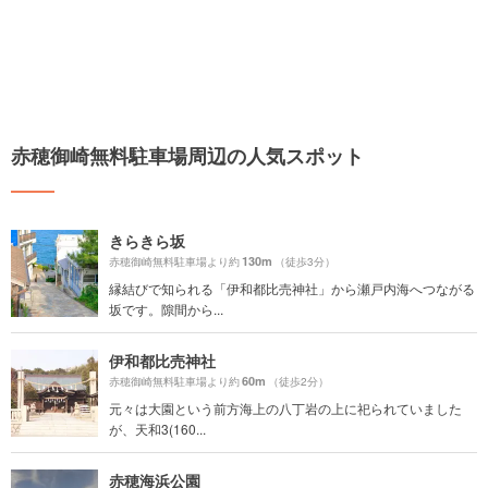
赤穂御崎無料駐車場周辺の人気スポット
きらきら坂
130m
赤穂御崎無料駐車場より約
（徒歩3分）
縁結びで知られる「伊和都比売神社」から瀬戸内海へつながる
坂です。隙間から...
伊和都比売神社
60m
赤穂御崎無料駐車場より約
（徒歩2分）
元々は大園という前方海上の八丁岩の上に祀られていました
が、天和3(160...
赤穂海浜公園