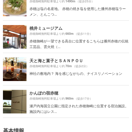
1490m
赤穂御崎無料駐車場より約
（徒歩25分）
赤穂は塩の名産地。 赤穂の焼き塩を使用した播州赤穂塩ラー
メン、とんこつ...
桃井ミュージアム
660m
赤穂御崎無料駐車場より約
（徒歩11分）
赤穂御崎が一望できる高台に位置するこちらは播州赤穂の伝統
工芸品、雲火焼（...
天と海と菓子とＳＡＮＰＯＵ
70m
赤穂御崎無料駐車場より約
（徒歩2分）
神社の敷地内？ 海を感じながらの、ナイスリノベーション
かんぽの宿赤穂
960m
赤穂御崎無料駐車場より約
（徒歩17分）
瀬戸内海国立公園に指定された赤穂御崎に位置する宿泊施設。
施設内にはレス...
基本情報