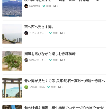
kawaman
岡山
0
西へ西へ光さす海。
カフェ キサラギ
兵庫
3
潮風を浴びながら楽しむ赤穂御崎
関西が好っきゃねん
兵庫
4
青い海が見たくて② 兵庫•明石〜高砂〜姫路〜赤穂へ
TATSU-.-HINA
兵庫
2
旬の牡蠣を満喫！相生赤穂でコテージ泊の旅*(^o^)/*