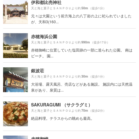
伊和都比売神社
50m
天と海と菓子とＳＡＮＰＯＵより約
（徒歩1分）
元々は大園という前方海上の八丁岩の上に祀られていました
が、天和3(160...
赤穂海浜公園
990m
天と海と菓子とＳＡＮＰＯＵより約
（徒歩17分）
赤穂御崎に位置していた塩田跡の一部に造られた公園。 南は
ビーチ。 園...
銀波荘
30m
天と海と菓子とＳＡＮＰＯＵより約
（徒歩1分）
大浴場、露天風呂、売店などがある施設。 施設内には天然温
泉があり、泉質は...
SAKURAGUMI （サクラグミ）
70m
天と海と菓子とＳＡＮＰＯＵより約
（徒歩2分）
絶品料理。テラスからの眺めも最高。
赤穂御崎