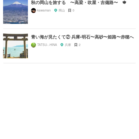
秋の岡山を旅する 〜高梁・吹屋・吉備路〜 🍁
kawaman
岡山
0
青い海が見たくて② 兵庫•明石〜高砂〜姫路〜赤穂へ
TATSU-.-HINA
兵庫
2