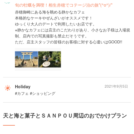
旬の牡蠣を満喫！相生赤穂でコテージ泊の旅*(^o^)/*
赤穂御崎にある海を眺める静かなカフェ
本格的なケーキやぜんざいがオススメです！
ゆっくり大人のデートで利用したいお店です。
※静かなカフェには店主のこだわりがあり、小さなお子様は入場規
制、店内での写真撮影も禁止だそうです。
ただ、店主スタッフの皆様のお客様に対する心遣いはGOOD!!
Holiday
2021年9月5日
#カフェ #ショッピング
天と海と菓子とＳＡＮＰＯＵ周辺のおでかけプラン