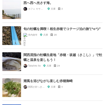
西へ西へ光さす海。
カフェ キサラギ
兵庫
3
旬の牡蠣を満喫！相生赤穂でコテージ泊の旅*(^o^)/*
幸内政年
兵庫
28
関西屈指の牡蠣生産地「赤穂・坂越（さこし）」で牡
蠣と温泉を楽しもう！
Takahiro Ito
兵庫
24
潮風を浴びながら楽しむ赤穂御崎
関西が好っきゃねん
兵庫
4