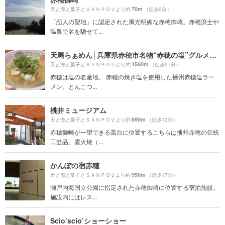
70m
天と海と菓子とＳＡＮＰＯＵより約
（徒歩2分）
「恋人の聖地」に認定された風光明媚な赤穂御崎。赤穂浪士や
温泉で名を馳せて...
天馬らぁめん│兵庫県赤穂市名物“赤穂の塩”グルメ│塩ラーメン│ランチ
1560m
天と海と菓子とＳＡＮＰＯＵより約
（徒歩27分）
赤穂は塩の名産地。 赤穂の焼き塩を使用した播州赤穂塩ラー
メン、とんこつ...
桃井ミュージアム
690m
天と海と菓子とＳＡＮＰＯＵより約
（徒歩12分）
赤穂御崎が一望できる高台に位置するこちらは播州赤穂の伝統
工芸品、雲火焼（...
かんぽの宿赤穂
990m
天と海と菓子とＳＡＮＰＯＵより約
（徒歩17分）
瀬戸内海国立公園に指定された赤穂御崎に位置する宿泊施設。
施設内にはレス...
Scio’scio’ショーショー