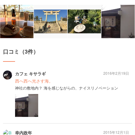
口コミ（3件）
カフェ キサラギ
2016年2月19日
西へ西へ光さす海。
神社の敷地内？ 海を感じながらの、ナイスリノベーション
幸内政年
2015年12月1日