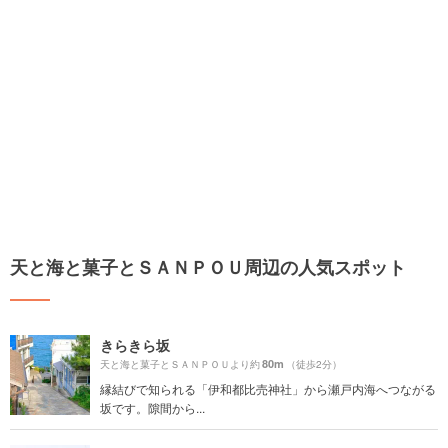
天と海と菓子とＳＡＮＰＯＵ周辺の人気スポット
きらきら坂
80m
天と海と菓子とＳＡＮＰＯＵより約
（徒歩2分）
縁結びで知られる「伊和都比売神社」から瀬戸内海へつながる
坂です。隙間から...