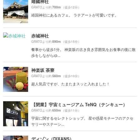
靖國神社
700m
GRATOより約
（徒歩12分）
靖国神社にあるカフェ。 ラテアートが可愛いです。
赤城神社
890m
GRATOより約
（徒歩15分）
餐事から徒歩1分。 神楽坂の古き良き雰囲気をお食事の後に散
歩をしながらゆ...
神楽坂 茶寮
560m
GRATOより約
（徒歩10分）
超人気店ですが、たまたまスッと入れました！
【閉業】宇宙ミュージアム TeNQ（テンキュー）
650m
GRATOより約
（徒歩11分）
宇宙に関するセレクトショップ。 星や惑星モチーフのアクセ
サリーやステーシ...
ディゾン（DIXANS）