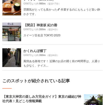
980m
GRATOより約
（徒歩17分）
雰囲気がとっても良かった💕 作業するのにもちょうど良い静
かさです。
【閉店】神楽坂 紀の善
200m
GRATOより約
（徒歩4分）
スイーツ百名店 TOKYO 2020
かくれんぼ横丁
350m
GRATOより約
（徒歩6分）
風情ある路地です！ 近隣のお店の開く前の時間帯は、人通り
も少なく、ナイス...
このスポットが紹介されている記事
【東京大神宮の楽しみ方完全ガイド】東京の縁結び神
社代表！見どころ情報満載