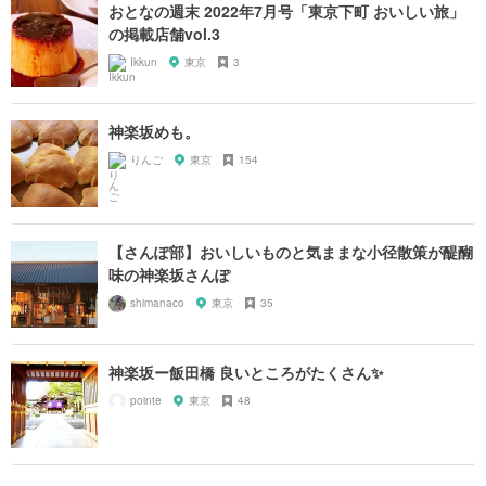
おとなの週末 2022年7月号「東京下町 おいしい旅」
の掲載店舗vol.3
Ikkun
東京
3
神楽坂めも。
りんご
東京
154
【さんぽ部】おいしいものと気ままな小径散策が醍醐
味の神楽坂さんぽ
shimanaco
東京
35
神楽坂ー飯田橋 良いところがたくさん✨
pointe
東京
48