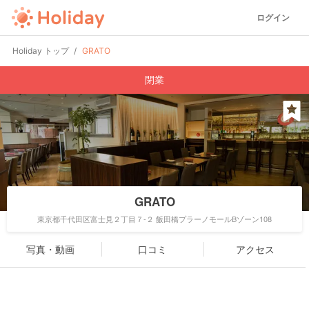
ログイン
Holiday トップ
GRATO
閉業
GRATO
東京都千代田区富士見２丁目７-２ 飯田橋プラーノモールBゾーン108
写真・動画
口コミ
アクセス