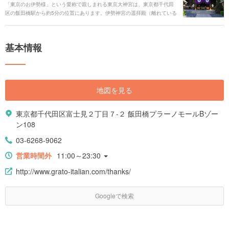
「東京のお伊勢様」という愛称で親しまれる東京大神宮は、東京都千代田
区の飯田橋駅から約5分の位置にあります。伊勢神宮の遥拝殿（離れている
場所から参拝するための建物）として東京に置かれており、明治時代に神
前結婚式を初めて行った神社でもあります。 東京五社にも数えられ、縁結
びのご利益を預かれると若い世代からも注目を集めて人気の神社となりま
基本情報
した。「恋みくじ」や「縁結び守り」を求めてやってくる参拝客が多く、
数々のジンクスも存在しています。
地図を見る
東京都千代田区富士見２丁目７-２ 飯田橋プラーノモールBゾー
ン108
03-6268-9062
営業時間外
11:00～23:30
http://www.grato-italian.com/thanks/
Googleで検索