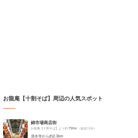
お龍庵【十割そば】周辺の人気スポット
錦市場商店街
730m
お龍庵【十割そば】より約
（徒歩13分）
清水寺から約2.3km