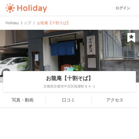
ログイン
Holiday トップ
お龍庵【十割そば】
お龍庵【十割そば】
京都府京都市中京区槌屋町８４-１
写真・動画
口コミ
アクセス