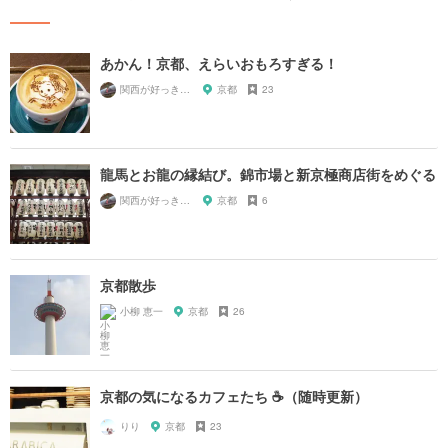
あかん！京都、えらいおもろすぎる！
関西が好っきゃねん
京都
23
龍馬とお龍の縁結び。錦市場と新京極商店街をめぐる
関西が好っきゃねん
京都
6
京都散歩
小柳 恵一
京都
26
京都の気になるカフェたち ☕️（随時更新）
りり
京都
23