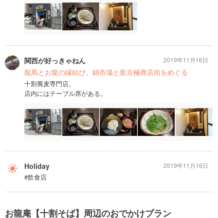
関西が好っきゃねん
2019年11月16日
龍馬とお龍の縁結び。錦市場と新京極商店街をめぐる
十割蕎麦専門店。
店内にはテーブル席がある。
Holiday
2019年11月16日
#飲食店
お龍庵【十割そば】周辺のおでかけプラン