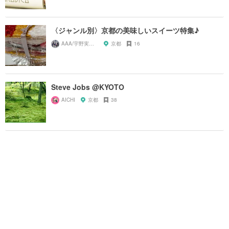
〈ジャンル別〉京都の美味しいスイーツ特集♪
AAA/宇野実彩子推し
京都
16
Steve Jobs @KYOTO
AICHI
京都
38