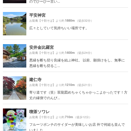
のでひーひー言い...
平安神宮
1880m
お龍庵【十割そば】より約
（徒歩32分）
広々としていて気持ちいい場所です。
安井金比羅宮
1400m
お龍庵【十割そば】より約
（徒歩24分）
悪縁を断ち切り良縁を結ぶ神社。 以前、願掛けをし、無事に
悪縁を断ち切るこ...
建仁寺
1210m
お龍庵【十割そば】より約
（徒歩21分）
寄り道です（笑）双龍図めちゃくちゃかっこよかったです！方
丈の縁側でのんび...
喫茶ソワレ
710m
お龍庵【十割そば】より約
（徒歩12分）
フルーツポンチのサイダーが美味しいお店 外で何組も並んで
いました