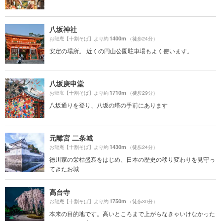
八坂神社
1400m
お龍庵【十割そば】より約
（徒歩24分）
安定の場所。 近くの円山公園駐車場もよく使います。
八坂庚申堂
1710m
お龍庵【十割そば】より約
（徒歩29分）
八坂通りを登り、八坂の塔の手前にあります
元離宮 二条城
1430m
お龍庵【十割そば】より約
（徒歩24分）
徳川家の栄枯盛衰をはじめ、日本の歴史の移り変わりを見守っ
てきたお城
高台寺
1750m
お龍庵【十割そば】より約
（徒歩30分）
本来の目的地です。高いところまで上がらなきゃいけなかった