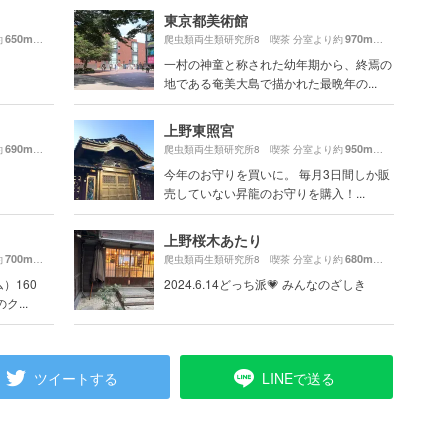
東京都美術館
650m
970m
約
（徒歩11分）
爬虫類両生類研究所8 喫茶 分室より約
（徒歩17分）
一村の神童と称された幼年期から、終焉の
地である奄美大島で描かれた最晩年の...
上野東照宮
690m
950m
約
（徒歩12分）
爬虫類両生類研究所8 喫茶 分室より約
（徒歩16分）
今年のお守りを買いに。 毎月3日間しか販
売していない昇龍のお守りを購入！...
上野桜木あたり
700m
680m
約
（徒歩12分）
爬虫類両生類研究所8 喫茶 分室より約
（徒歩12分）
）160
2024.6.14どっち派💗 みんなのざしき
...
ツイートする
LINEで送る