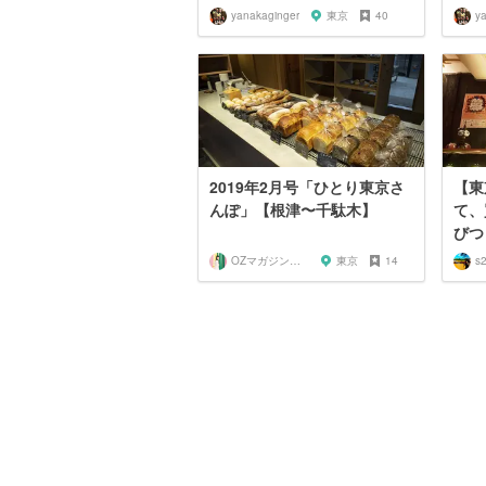
yanakaginger
東京
40
y
2019年2月号「ひとり東京さ
【東
んぽ」【根津〜千駄木】
て、
びつ
OZマガジンに掲載されたお店
東京
14
s