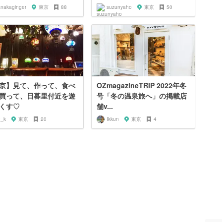
anakaginger
東京
88
suzunyaho
東京
50
京】見て、作って、食べ
OZmagazineTRIP 2022年冬
買って、日暮里付近を遊
号「冬の温泉旅へ」の掲載店
くす♡
舗v...
2_k
東京
20
Ikkun
東京
4