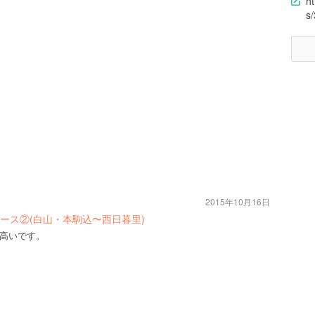
h
s
2015年10月16日
ース②(白山・本駒込〜西日暮里)
高いです。