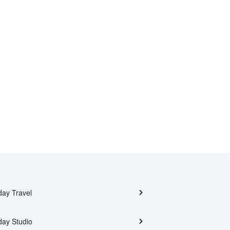
day Travel
day Studio