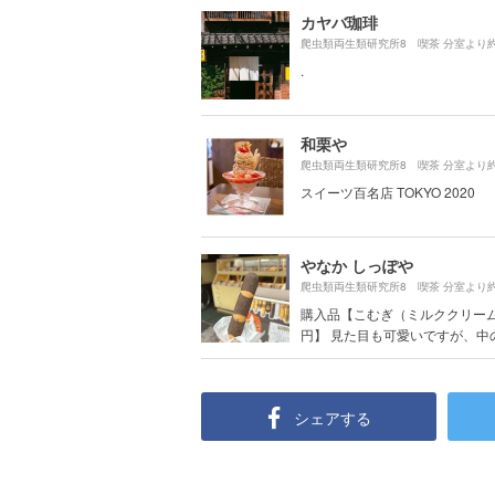
カヤバ珈琲
爬虫類両生類研究所8 喫茶 分室より
.
和栗や
爬虫類両生類研究所8 喫茶 分室より
スイーツ百名店 TOKYO 2020
やなか しっぽや
爬虫類両生類研究所8 喫茶 分室より
購入品【こむぎ（ミルククリーム
円】 見た目も可愛いですが、中のク
シェアする