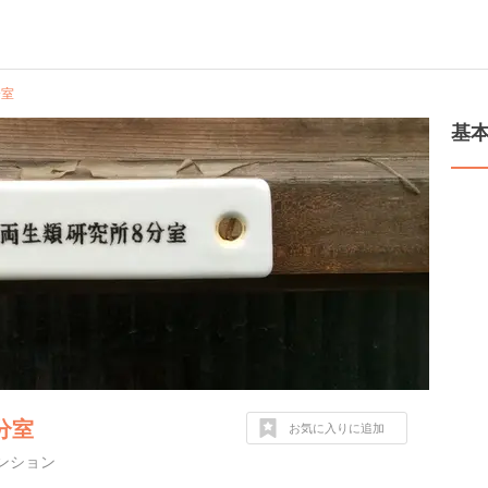
分室
基
分室
お気に入りに追加
ンション