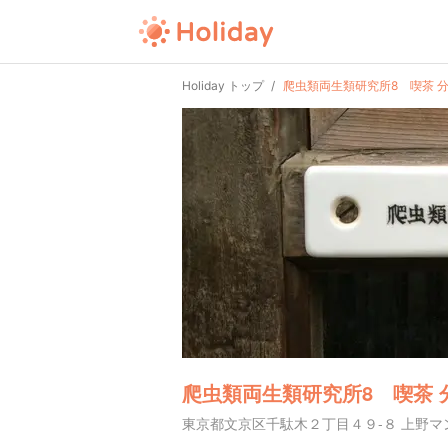
Holiday トップ
爬虫類両生類研究所8 喫茶 
爬虫類両生類研究所8 喫茶 
東京都文京区千駄木２丁目４９-８ 上野マ