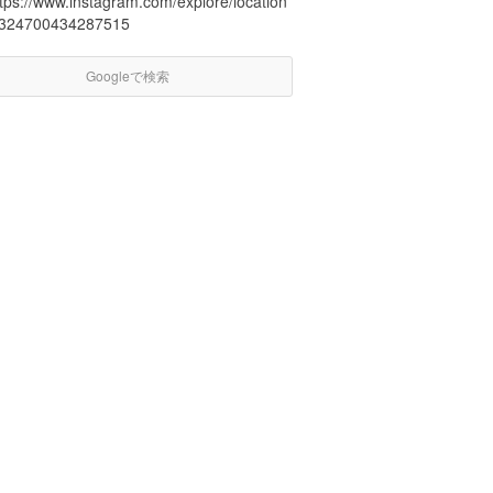
ttps://www.instagram.com/explore/location
/324700434287515
Googleで検索