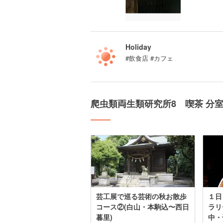
Holiday
#飲食店 #カフェ
爬虫類両生類研究所8 喫茶 分
芸工展で巡る芸術の秋お散歩
１日
コース②(白山・本駒込〜西日
ラリ
暮里)
中・