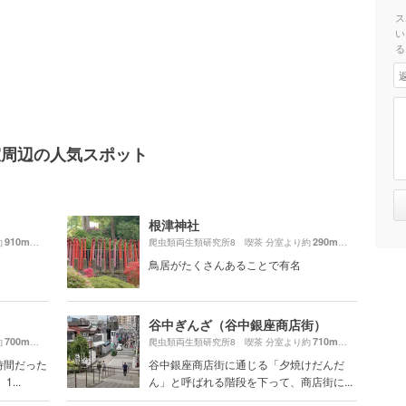
ス
い
る
室周辺の人気スポット
根津神社
910m
290m
約
（徒歩16分）
爬虫類両生類研究所8 喫茶 分室より約
（徒歩5分）
鳥居がたくさんあることで有名
谷中ぎんざ（谷中銀座商店街）
700m
710m
約
（徒歩12分）
爬虫類両生類研究所8 喫茶 分室より約
（徒歩12分）
時間だった
谷中銀座商店街に通じる「夕焼けだんだ
...
ん」と呼ばれる階段を下って、商店街に...