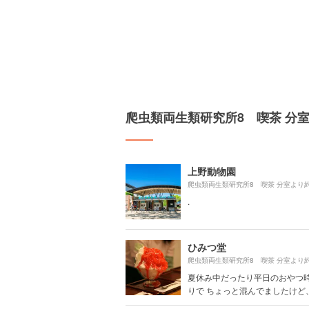
爬虫類両生類研究所8 喫茶 分
上野動物園
爬虫類両生類研究所8 喫茶 分室より
.
ひみつ堂
爬虫類両生類研究所8 喫茶 分室より
夏休み中だったり平日のおやつ
りで ちょっと混んでましたけど、1