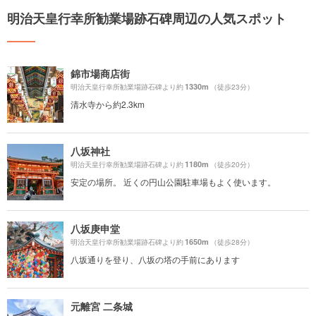
明治天皇行幸所勧業場跡石碑周辺の人気スポット
錦市場商店街
1330m
明治天皇行幸所勧業場跡石碑より約
（徒歩23分）
清水寺から約2.3km
八坂神社
1180m
明治天皇行幸所勧業場跡石碑より約
（徒歩20分）
安定の場所。 近くの円山公園駐車場もよく使います。
八坂庚申堂
1650m
明治天皇行幸所勧業場跡石碑より約
（徒歩28分）
八坂通りを登り、八坂の塔の手前にあります
元離宮 二条城