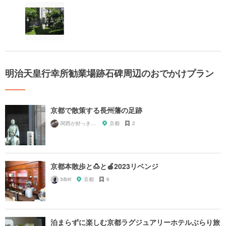
明治天皇行幸所勧業場跡石碑周辺のおでかけプラン
京都で散策する長州藩の足跡
関西が好っきゃねん
京都
2
京都本散歩と🍮と🍎2023リベンジ
bibiri
京都
6
泊まらずに楽しむ京都ラグジュアリーホテルぶらり旅