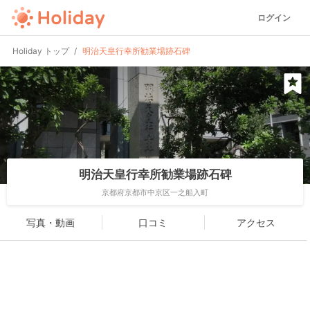
ログイン
Holiday トップ
明治天皇行幸所勧業場跡石碑
明治天皇行幸所勧業場跡石碑
京都府京都市中京区一之船入町
写真・動画
口コミ
アクセス