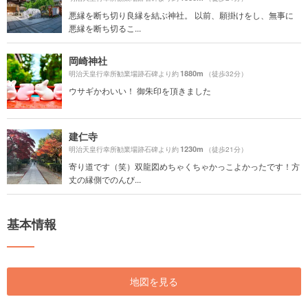
悪縁を断ち切り良縁を結ぶ神社。 以前、願掛けをし、無事に
悪縁を断ち切るこ...
岡崎神社
1880m
明治天皇行幸所勧業場跡石碑より約
（徒歩32分）
ウサギかわいい！ 御朱印を頂きました
建仁寺
1230m
明治天皇行幸所勧業場跡石碑より約
（徒歩21分）
寄り道です（笑）双龍図めちゃくちゃかっこよかったです！方
丈の縁側でのんび...
基本情報
地図を見る