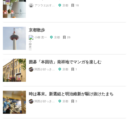
アツラエおすすめ旅プラン！
京都
16
京都散歩
小柳 恵一
京都
26
囲碁「本因坊」発祥地でマンガを楽しむ
関西が好っきゃねん
京都
1
時は幕末。新選組と明治維新が駆け抜けたまち
関西が好っきゃねん
京都
3