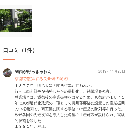
口コミ（1件）
関西が好っきゃねん
2019年11月28日
京都で散策する長州藩の足跡
１８７７年、明治天皇の関西行幸が行われた。
行幸は西南戦争が勃発したため長期化し、勧業場を視察。
勧業場とは、遷都後の産業振興をはかるため、京都府が１８７１
年に京都近代化政策の一環として長州藩邸跡に設置した産業振興
の中枢機関で、商工業に関する事務・特産品の陳列等を行った。
欧米各国の先進技術を導入した各種の生産施設が設けられ、実験
的役割を果した。
１８８１年、廃止。