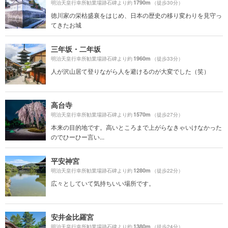
1790m
明治天皇行幸所勧業場跡石碑より約
（徒歩30分）
徳川家の栄枯盛衰をはじめ、日本の歴史の移り変わりを見守っ
てきたお城
三年坂・二年坂
1960m
明治天皇行幸所勧業場跡石碑より約
（徒歩33分）
人が沢山居て登りながら人を避けるのが大変でした（笑）
高台寺
1570m
明治天皇行幸所勧業場跡石碑より約
（徒歩27分）
本来の目的地です。高いところまで上がらなきゃいけなかった
のでひーひー言い...
平安神宮
1280m
明治天皇行幸所勧業場跡石碑より約
（徒歩22分）
広々としていて気持ちいい場所です。
安井金比羅宮
1380m
明治天皇行幸所勧業場跡石碑より約
（徒歩24分）