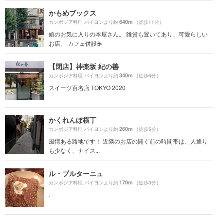
かもめブックス
640m
カンボジア料理 バイヨンより約
（徒歩11分）
娘のお気に入りの本屋さん。 雑貨も置いてあり、可愛らしい
お店。 カフェ併設☕️
【閉店】神楽坂 紀の善
340m
カンボジア料理 バイヨンより約
（徒歩6分）
スイーツ百名店 TOKYO 2020
かくれんぼ横丁
260m
カンボジア料理 バイヨンより約
（徒歩5分）
風情ある路地です！ 近隣のお店の開く前の時間帯は、人通り
も少なく、ナイス...
ル・ブルターニュ
170m
カンボジア料理 バイヨンより約
（徒歩3分）
.