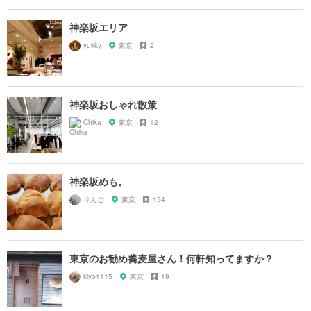
神楽坂エリア
yukky
東京
2
神楽坂おしゃれ散策
Chika
東京
12
神楽坂めも。
りんご
東京
154
東京のお勧め蕎麦屋さん！何軒知ってますか？
kiyo1115
東京
19