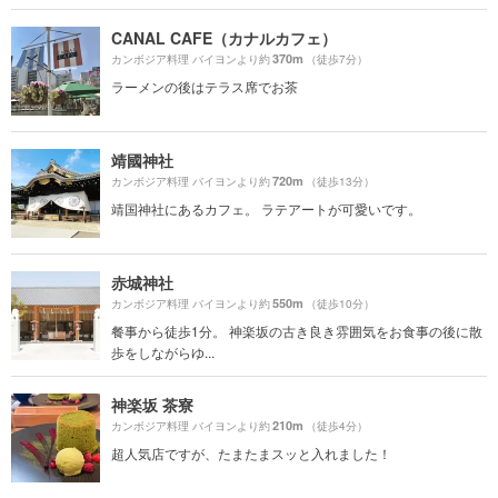
CANAL CAFE（カナルカフェ）
370m
カンボジア料理 バイヨンより約
（徒歩7分）
ラーメンの後はテラス席でお茶
靖國神社
720m
カンボジア料理 バイヨンより約
（徒歩13分）
靖国神社にあるカフェ。 ラテアートが可愛いです。
赤城神社
550m
カンボジア料理 バイヨンより約
（徒歩10分）
餐事から徒歩1分。 神楽坂の古き良き雰囲気をお食事の後に散
歩をしながらゆ...
神楽坂 茶寮
210m
カンボジア料理 バイヨンより約
（徒歩4分）
超人気店ですが、たまたまスッと入れました！