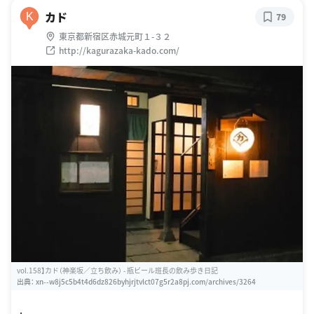
カド
K
79
東京都新宿区赤城元町１-３２
http://kagurazaka-kado.com/
vol.158】カド（神楽坂／立ち飲み） - 瓶ビール班長の飲み歩き日記
出典：
xn--w8j5c5b4t4d6dz826byhjrjtvlct07g5r2a8pj.com/archives/3264
.