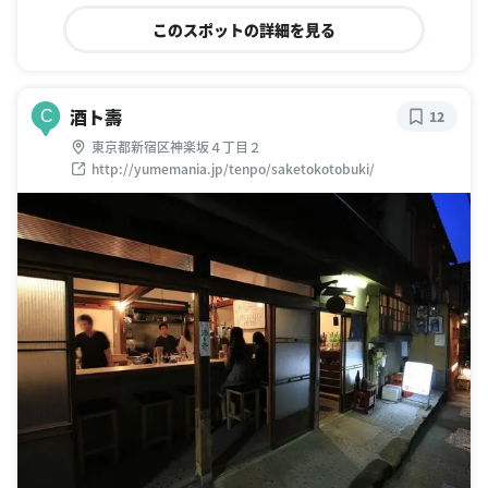
このスポットの詳細を見る
酒ト壽
C
12
東京都新宿区神楽坂４丁目２
http://yumemania.jp/tenpo/saketokotobuki/