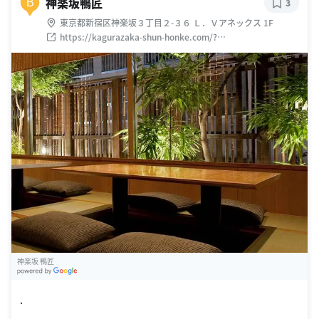
神楽坂鴨匠
B
3
東京都新宿区神楽坂３丁目２-３６ Ｌ．Ｖアネックス 1F
https://kagurazaka-shun-honke.com/?
utm_source=google&utm_medium=map
神楽坂 鴨匠
G
oogle Places
.