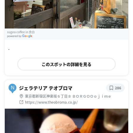
sugeo coffee in 余白
G
oogle Places
.
このスポットの詳細を見る
ジェラテリア テオブロマ
N
286
東京都新宿区神楽坂６丁目８ ＢＯＲＧＯＯｏｊｉｍｅ
https://www.theobroma.co.jp/