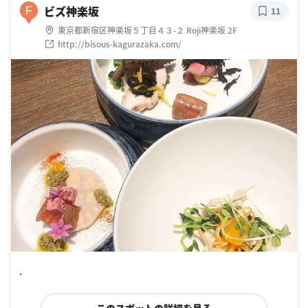
ビズ神楽坂
F
11
東京都新宿区神楽坂５丁目４３-２ Roji神楽坂 2F
http://bisous-kagurazaka.com/
.