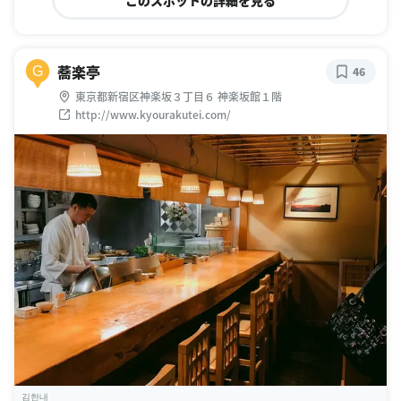
このスポットの詳細を見る
蕎楽亭
G
46
東京都新宿区神楽坂３丁目６ 神楽坂館１階
http://www.kyourakutei.com/
김한내