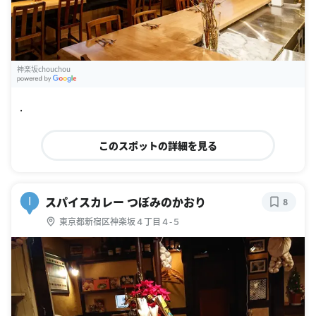
神楽坂chouchou
G
oogle Places
.
このスポットの詳細を見る
スパイスカレー つぼみのかおり
I
8
東京都新宿区神楽坂４丁目４-５