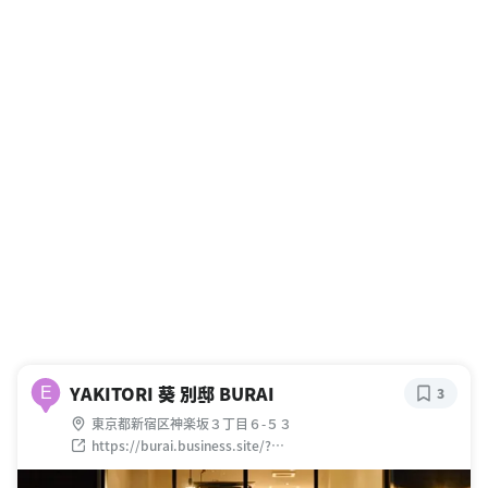
YAKITORI 葵 別邸 BURAI
E
3
東京都新宿区神楽坂３丁目６-５３
https://burai.business.site/?
utm_source=gmb&utm_medium=referral