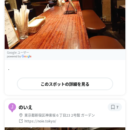
Google ユーザー
G
oogle Places
.
このスポットの詳細を見る
のいえ
J
7
東京都新宿区神楽坂６丁目23 2号館 ガーデン
https://noie.tokyo/