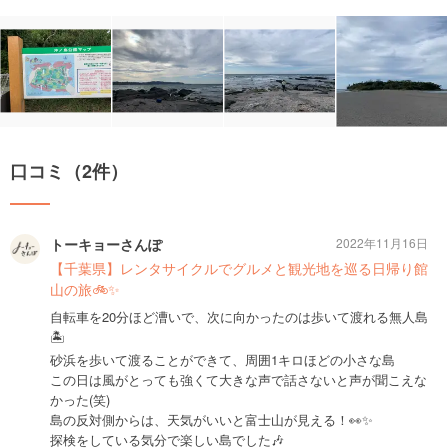
口コミ（2件）
トーキョーさんぽ
2022年11月16日
【千葉県】レンタサイクルでグルメと観光地を巡る日帰り館
山の旅🚲✨
自転車を20分ほど漕いで、次に向かったのは歩いて渡れる無人島
🏝
砂浜を歩いて渡ることができて、周囲1キロほどの小さな島
この日は風がとっても強くて大きな声で話さないと声が聞こえな
かった(笑)
島の反対側からは、天気がいいと富士山が見える！👀✨
探検をしている気分で楽しい島でした🎶