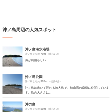
沖ノ島周辺の人気スポット
沖ノ島海水浴場
70m
沖ノ島より約
（徒歩2分）
海が綺麗らしい
沖ノ島公園
320m
沖ノ島より約
（徒歩6分）
沖ノ島は歩いて渡れる無人島で、館山湾の南側に位置していま
す。島の大きさは...
沖の島
50m
沖ノ島より約
（徒歩1分）