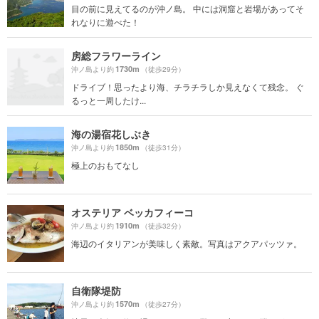
目の前に見えてるのが沖ノ島。 中には洞窟と岩場があってそ
れなりに遊べた！
房総フラワーライン
1730m
沖ノ島より約
（徒歩29分）
ドライブ！思ったより海、チラチラしか見えなくて残念。 ぐ
るっと一周したけ...
海の湯宿花しぶき
1850m
沖ノ島より約
（徒歩31分）
極上のおもてなし
オステリア ベッカフィーコ
1910m
沖ノ島より約
（徒歩32分）
海辺のイタリアンが美味しく素敵。写真はアクアパッツァ。
自衛隊堤防
1570m
沖ノ島より約
（徒歩27分）