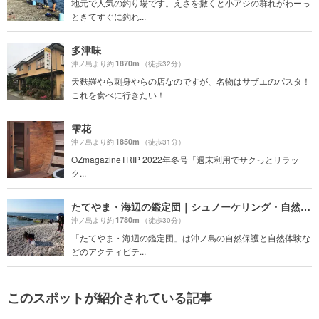
地元で人気の釣り場です。えさを撒くと小アジの群れがわーっ
ときてすぐに釣れ...
多津味
1870m
沖ノ島より約
（徒歩32分）
天麩羅やら刺身やらの店なのですが、名物はサザエのパスタ！
これを食べに行きたい！
雫花
1850m
沖ノ島より約
（徒歩31分）
OZmagazineTRIP 2022年冬号「週末利用でサクっとリラッ
ク...
たてやま・海辺の鑑定団｜シュノーケリング・自然体験
1780m
沖ノ島より約
（徒歩30分）
「たてやま・海辺の鑑定団」は沖ノ島の自然保護と自然体験な
どのアクティビテ...
このスポットが紹介されている記事