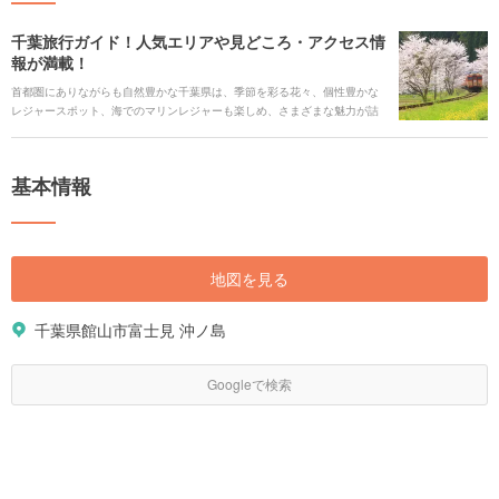
千葉旅行ガイド！人気エリアや見どころ・アクセス情
報が満載！
首都圏にありながらも自然豊かな千葉県は、季節を彩る花々、個性豊かな
レジャースポット、海でのマリンレジャーも楽しめ、さまざまな魅力が詰
まっています。 沿岸や花畑の爽快なドライブが楽しめたり、レトロなロー
カル列車に乗ってのんびり揺られたり。三方を海に囲まれているので、新
鮮な魚介を堪能できたり、と楽しみ方はいろいろです。 都心からであれば
基本情報
思い立ったら気軽にアクセスでき、また東京観光の折に一足伸ばしてみる
のもオススメです。今回は、千葉の多彩な見どころをご紹介します。
地図を見る
千葉県館山市富士見 沖ノ島
Googleで検索