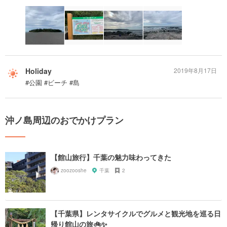
Holiday
2019年8月17日
#公園 #ビーチ #島
沖ノ島周辺のおでかけプラン
【館山旅行】千葉の魅力味わってきた
zoozooshe
千葉
2
【千葉県】レンタサイクルでグルメと観光地を巡る日
帰り館山の旅🚲✨