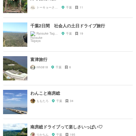
トーキョーさんぽ
千葉
11
千葉2日間 社会人の土日ドライブ旅行
Ryosuke Tagaya
千葉
19
富津旅行
mh0818
千葉
6
わんこと南房総
ももたろ
千葉
34
南房総ドライブって楽しさいっぱい♡
りかちん
千葉
195