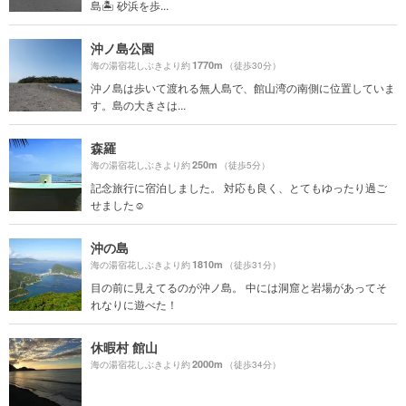
島🏝 砂浜を歩...
沖ノ島公園
1770m
海の湯宿花しぶきより約
（徒歩30分）
沖ノ島は歩いて渡れる無人島で、館山湾の南側に位置していま
す。島の大きさは...
森羅
250m
海の湯宿花しぶきより約
（徒歩5分）
記念旅行に宿泊しました。 対応も良く、とてもゆったり過ご
せました☺️
沖の島
1810m
海の湯宿花しぶきより約
（徒歩31分）
目の前に見えてるのが沖ノ島。 中には洞窟と岩場があってそ
れなりに遊べた！
休暇村 館山
2000m
海の湯宿花しぶきより約
（徒歩34分）