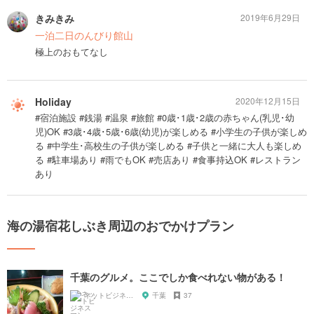
きみきみ
2019年6月29日
一泊二日のんびり館山
極上のおもてなし
Holiday
2020年12月15日
#宿泊施設 #銭湯 #温泉 #旅館 #0歳･1歳･2歳の赤ちゃん(乳児･幼
児)OK #3歳･4歳･5歳･6歳(幼児)が楽しめる #小学生の子供が楽しめ
る #中学生･高校生の子供が楽しめる #子供と一緒に大人も楽しめ
る #駐車場あり #雨でもOK #売店あり #食事持込OK #レストラン
あり
海の湯宿花しぶき周辺のおでかけプラン
千葉のグルメ。ここでしか食べれない物がある！
ネットビジネスマン shinobu
千葉
37