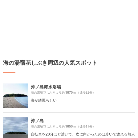
海の湯宿花しぶき周辺の人気スポット
沖ノ島海水浴場
1870m
海の湯宿花しぶきより約
（徒歩32分）
海が綺麗らしい
沖ノ島
1850m
海の湯宿花しぶきより約
（徒歩31分）
自転車を20分ほど漕いで、次に向かったのは歩いて渡れる無人