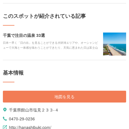
このスポットが紹介されている記事
千葉で注目の温泉 33選
日本一早く「日の出」を見ることができる犬吠埼エリアや、オーシャンビ
ューで大海と一体感を味わうことができたり、天気に恵まれた日は富士山
を見ることができる温泉などエリアによって様々な魅力があります。もち
ろん泉質もヨード・ミネラルたっぷりなど美肌効果を期待できるところが
多いのもポイントです。 そのほか、ディズニーリゾート周辺で楽しめる温
泉もご紹介しています。思いっきり遊んだ後に、温泉でゆったり寛ぎのひ
基本情報
と時を過ごせます。
地図を見る
千葉県館山市塩見２３３-４
0470-29-0236
http://hanashibuki.com/