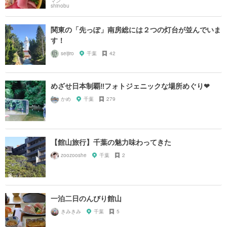
関東の「先っぽ」南房総には２つの灯台が並んでいま
す！
seijiro
千葉
42
めざせ日本制覇‼フォトジェニックな場所めぐり❤
かめ
千葉
279
【館山旅行】千葉の魅力味わってきた
zoozooshe
千葉
2
一泊二日のんびり館山
きみきみ
千葉
5