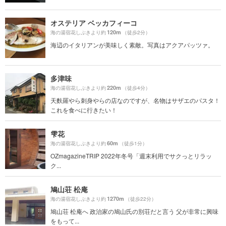
オステリア ベッカフィーコ
120m
海の湯宿花しぶきより約
（徒歩2分）
海辺のイタリアンが美味しく素敵。写真はアクアパッツァ。
多津味
220m
海の湯宿花しぶきより約
（徒歩4分）
天麩羅やら刺身やらの店なのですが、名物はサザエのパスタ！
これを食べに行きたい！
雫花
60m
海の湯宿花しぶきより約
（徒歩1分）
OZmagazineTRIP 2022年冬号「週末利用でサクっとリラッ
ク...
鳩山荘 松庵
1270m
海の湯宿花しぶきより約
（徒歩22分）
鳩山荘 松庵へ 政治家の鳩山氏の別荘だと言う 父が非常に興味
をもって...