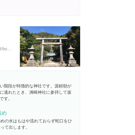
http://enjoy-history.boso.net/book.php?strID_Book=0601&strID_Page=001&strID_Section=17
い階段が特徴的な神社です。源頼朝が
に逃れたとき、洲崎神社に参拝して坂
です。
清め
清めの水はもはや流れておらず蛇口をひ
ねって出します。