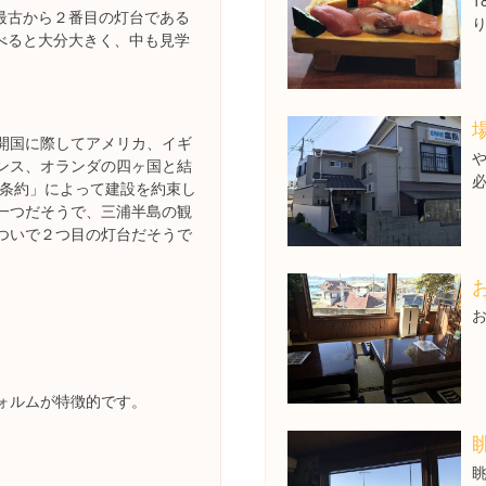
1
最古から２番目の灯台である
べると大分大きく、中も見学
開国に際してアメリカ、イギ
ンス、オランダの四ヶ国と結
戸条約」によって建設を約束し
一つだそうで、三浦半島の観
ついで２つ目の灯台だそうで
ォルムが特徴的です。