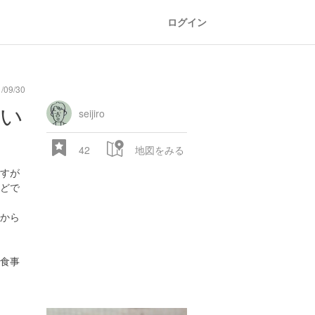
ログイン
09/30
でい
seijiro
42
地図をみる
すが
どで
から
食事