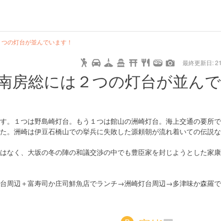
２つの灯台が並んでいます！
最終更新日: 21/
南房総には２つの灯台が並ん
す。１つは野島崎灯台。もう１つは館山の洲崎灯台。海上交通の要所で
た。洲崎は伊豆石橋山での挙兵に失敗した源頼朝が流れ着いての伝説な
はなく、大坂の冬の陣の和議交渉の中でも豊臣家を封じようとした家康
台周辺＋富寿司か庄司鮮魚店でランチ→洲崎灯台周辺→多津味か森羅で