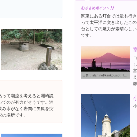
関東にある灯台では最も行き
って太平洋に突き出したこの
台としての魅力が素晴らしい
です。
出典：
jalan.net/kankou/spt_12205ae2190023045
あって潮流を考えると洲崎説
ってのが有力だそうです。洲
飲み水がなく岩間に矢尻を突
説の場所です。