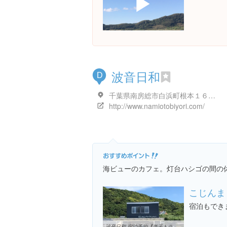
▶
波音日和
D
千葉県南房総市白浜町根本１６２６-４
http://www.namiotobiyori.com/
海ビューのカフェ。灯台ハシゴの間の
こじんま
宿泊もでき
波音日和 宿泊予約【楽天トラベル】