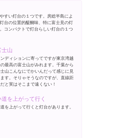
やすい灯台の１つです。房総半島によ
灯台の位置的醍醐味、特に富士見の灯
。コンパクトで灯台らしい灯台の１つ
富士山
コンディションに寄ってですが東京湾越
しの最高の富士山がみれます。千葉から
富士山こんなにでかいんだって感じに見
えます。そりゃそうなのですが、直線距
離だと実はそこまで遠くない！
小道を上がって行く
小道を上がって行くと灯台があります。