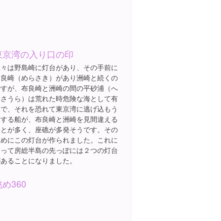
東京湾の入り口の印
元々は野島崎に灯台があり、その手前に
布良崎（めらさき）があり洲崎と続くの
ですが、布良崎と洲崎の間の平砂浦（へ
いさうら）は荒れた時危険な海として有
名で、それを恐れて東京湾に逃げ込もう
とする船が、布良崎と洲崎を見間違える
ことが多く、座礁が多発そうです。その
ためにこの灯台が作られました。これに
よって房総半島の先っぽには２つの灯台
があることになりました。
眺め360