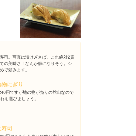
６
寿司。写真は漬け〆さば。これ絶対2貫
ての美味さ！なんか癖になりそう。シ
めで頼みます。
地物にぎり
240円ですが地の物が売りの館山なので
これを選びましょう。
上寿司