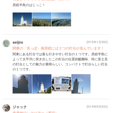
房総半島のはじっこ！
seijiro
2015年1月29日
関東の「先っぽ」南房総には２つの灯台が並んでいます！
関東にある灯台では最も行きやすい灯台の１つです。房総半島に
よって太平洋に突き出したこの灯台の位置的醍醐味、特に富士見
の灯台としての魅力が素晴らしい。コンパクトで灯台らしい灯台
の１つです。
ジャック
2014年9月24日
南房総ワンコツアー（予定）