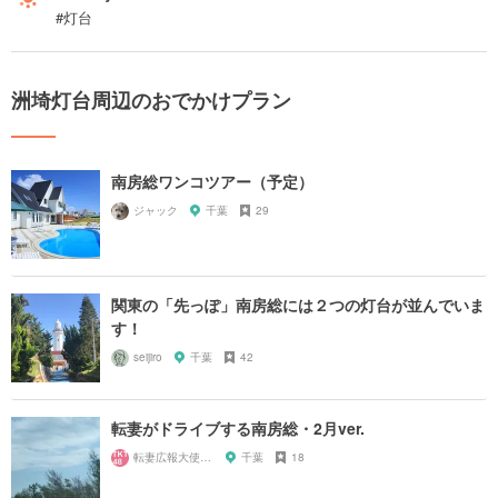
#灯台
洲埼灯台周辺のおでかけプラン
南房総ワンコツアー（予定）
ジャック
千葉
29
関東の「先っぽ」南房総には２つの灯台が並んでいま
す！
seijiro
千葉
42
転妻がドライブする南房総・2月ver.
転妻広報大使～TKT48
千葉
18