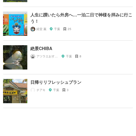
人生に躓いたら外房へ…一泊二日で神様を拝みに行こ
う！
経堂 薫
千葉
25
絶景CHIBA
アツラエおすすめ旅プラン！
千葉
8
日帰りリフレッシュプラン
チアキ
千葉
3