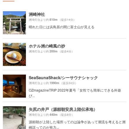
洲崎神社
810m
洲埼灯台より約
（徒歩14分）
晴れた日には浜鳥居の間に富士山が見える
ホテル洲の崎風の抄
200m
洲埼灯台より約
（徒歩4分）
SeaSaunaShack/シーサウナシャック
1990m
洲埼灯台より約
（徒歩34分）
OZmagazineTRIP 2022年夏号「女性でも簡単にできる外遊
び...
矢尻の井戸（源頼朝安房上陸伝承地）
440m
洲埼灯台より約
（徒歩8分）
源頼朝が上陸した場所ってのは論争があって潮流を考えると洲
崎説ってのが有力...