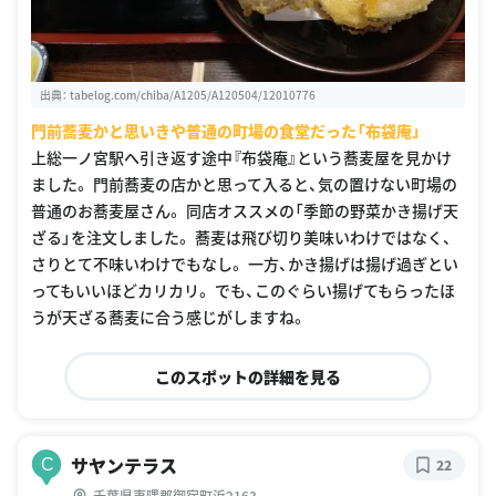
出典：
tabelog.com/chiba/A1205/A120504/12010776
門前蕎麦かと思いきや普通の町場の食堂だった「布袋庵」
上総一ノ宮駅へ引き返す途中『布袋庵』という蕎麦屋を見かけ
ました。 門前蕎麦の店かと思って入ると、気の置けない町場の
普通のお蕎麦屋さん。 同店オススメの「季節の野菜かき揚げ天
ざる」を注文しました。 蕎麦は飛び切り美味いわけではなく、
さりとて不味いわけでもなし。 一方、かき揚げは揚げ過ぎとい
ってもいいほどカリカリ。 でも、このぐらい揚げてもらったほ
うが天ざる蕎麦に合う感じがしますね。
このスポットの詳細を見る
サヤンテラス
C
22
千葉県夷隅郡御宿町浜2163