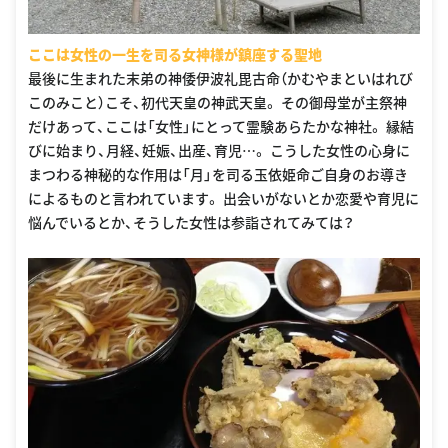
ここは女性の一生を司る女神様が鎮座する聖地
最後に生まれた末弟の神倭伊波礼毘古命（かむやまといはれび
このみこと）こそ、初代天皇の神武天皇。 その御母堂が主祭神
だけあって、ここは「女性」にとって霊験あらたかな神社。 縁結
びに始まり、月経、妊娠、出産、育児…。 こうした女性の心身に
まつわる神秘的な作用は「月」を司る玉依姫命ご自身のお導き
によるものと言われています。 出会いがないとか恋愛や育児に
悩んでいるとか、そうした女性は参詣されてみては？