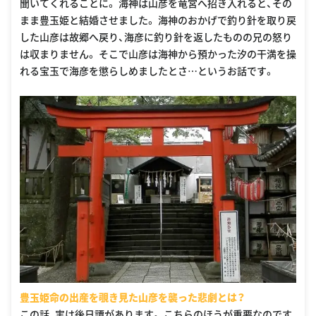
聞いてくれることに。 海神は山彦を竜宮へ招き入れると、その
まま豊玉姫と結婚させました。 海神のおかげで釣り針を取り戻
した山彦は故郷へ戻り、海彦に釣り針を返したものの兄の怒り
は収まりません。 そこで山彦は海神から預かった汐の干満を操
れる宝玉で海彦を懲らしめましたとさ…というお話です。
豊玉姫命の出産を覗き見た山彦を襲った悲劇とは？
この話、実は後日譚があります。 こちらのほうが重要なのです