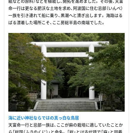
紙などの原料）などを植栽し、開拓を進めました。 その後、天富
命一行は更なる肥沃な土地を求め、阿波国に住む忌部（いんべ）
一族を引き連れて船に乗り、黒潮へと漕ぎ出します。 海路はる
ばる漂着した場所こそ、ここ房総半島の南端でした。
海に近い神社ならではの真っ白な鳥居
天富命一行と忌部一族は、ここが麻の栽培に適していたことか
ら「総国（ふさのくに）」と命名。 「総」とは古代語で「麻」と同義