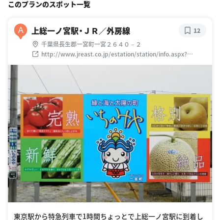
このプランのスポット一覧
上総一ノ宮駅・ＪＲ／外房線
A
12
千葉県長生郡一宮町一宮２６４０－２
http://www.jreast.co.jp/estation/station/info.aspx?
StationCd=439
東京駅から特急列車で1時間ちょっとで上総一ノ宮駅に到着し