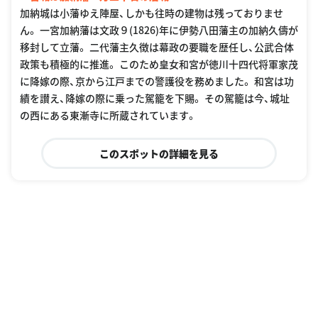
加納城は小藩ゆえ陣屋、しかも往時の建物は残っておりませ
ん。 一宮加納藩は文政９(1826)年に伊勢八田藩主の加納久儔が
移封して立藩。 二代藩主久徴は幕政の要職を歴任し、公武合体
政策も積極的に推進。 このため皇女和宮が徳川十四代将軍家茂
に降嫁の際、京から江戸までの警護役を務めました。 和宮は功
績を讃え、降嫁の際に乗った駕籠を下賜。 その駕籠は今、城址
の西にある東漸寺に所蔵されています。
このスポットの詳細を見る