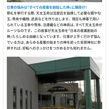
仕事の悩みは「すべての産業を創始した神」に願掛け！
祭礼を挙行する際、天太玉命は忌部氏を指揮して必要な鏡や勾
玉、幣帛や織物、武具などを作り出します。 現在も神事で用い
られている玉串や幣帛、注連縄などの神具は、すべて天太玉命が
ルーツなのです。 この故事が天太玉命を「日本の産業創始の
神」たらしめる由縁となっています。 仕事が上手く行かず悩ん
でいる方は、あらゆる産業の始まりの神を祀った安房神社に参
拝すれば、好転へのきっかけをつかめるかも知れません。