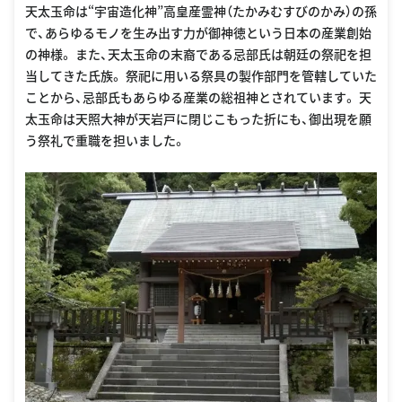
天太玉命は“宇宙造化神”高皇産霊神（たかみむすびのかみ）の孫
で、あらゆるモノを生み出す力が御神徳という日本の産業創始
の神様。 また、天太玉命の末裔である忌部氏は朝廷の祭祀を担
当してきた氏族。 祭祀に用いる祭具の製作部門を管轄していた
ことから、忌部氏もあらゆる産業の総祖神とされています。 天
太玉命は天照大神が天岩戸に閉じこもった折にも、御出現を願
う祭礼で重職を担いました。