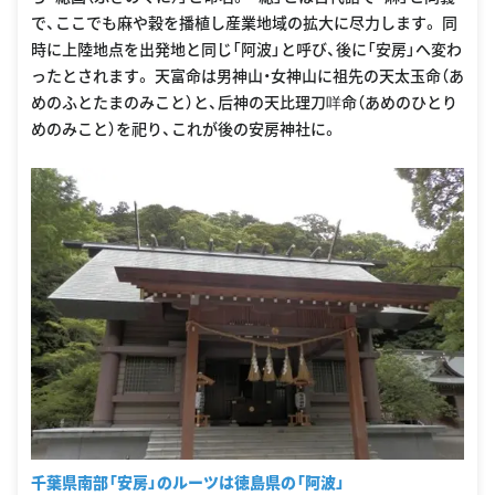
で、ここでも麻や穀を播植し産業地域の拡大に尽力します。 同
時に上陸地点を出発地と同じ「阿波」と呼び、後に「安房」へ変わ
ったとされます。 天富命は男神山・女神山に祖先の天太玉命（あ
めのふとたまのみこと）と、后神の天比理刀咩命（あめのひとり
めのみこと）を祀り、これが後の安房神社に。
千葉県南部「安房」のルーツは徳島県の「阿波」