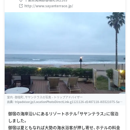
http://www.sayanterrace.jp/
室内 - 御宿町、サヤンテラスの写真 – トリップアドバイザー
出典：
tripadvisor.jp/LocationPhotoDirectLink-g1121126-d1487118-i65521075-Saya
n_Terrace-Onjuku_machi_Isumi_gun_Chiba_Prefecture_Kanto.html
御宿の海岸沿いにあるリゾートホテル「サヤンテラス」に宿泊
しました。
御宿は夏ともなれば大勢の海水浴客が押し寄せ、ホテルの料金