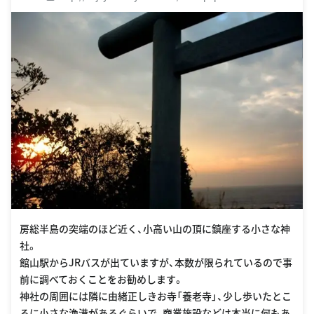
strID_Book=0601&strID_Page=001&strID_Section=17
房総半島の突端のほど近く、小高い山の頂に鎮座する小さな神
社。
館山駅からJRバスが出ていますが、本数が限られているので事
前に調べておくことをお勧めします。
神社の周囲には隣に由緒正しきお寺「養老寺」、少し歩いたとこ
ろに小さな漁港があるぐらいで、商業施設などは本当に何もあ