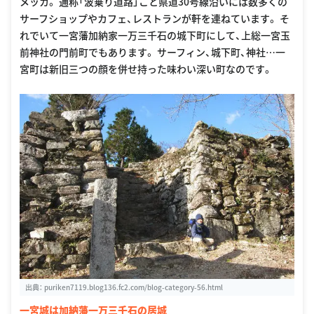
メッカ。 通称「波乗り道路」こと県道30号線沿いには数多くの
サーフショップやカフェ、レストランが軒を連ねています。 そ
れでいて一宮藩加納家一万三千石の城下町にして、上総一宮玉
前神社の門前町でもあります。 サーフィン、城下町、神社…一
宮町は新旧三つの顔を併せ持った味わい深い町なのです。
出典：
puriken7119.blog136.fc2.com/blog-category-56.html
一宮城は加納藩一万三千石の居城