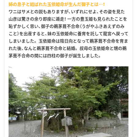
姉の息子と結ばれた玉依姫命が生んだ御子とは…！
ワニはサメとの説もありますが、いずれにせよ、その姿を見た
山彦は驚きの余り即座に遁走！ 一方の豊玉姫も見られたことを
恥ずかしく思い、御子の鵜茅葺不合命（うがやふきあえずのみ
こと）を出産すると、妹の玉依姫命に養育を託して龍宮へ戻って
しまいました。 玉依姫命は陰日向となって鵜茅葺不合命を育ま
れた後、なんと鵜茅葺不合命と結婚。 叔母の玉依姫命と甥の鵜
茅葺不合命の間には四柱の御子が誕生しました。