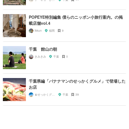
POPEYE特別編集 僕らのニッポン小旅行案内。の掲
載店舗vol.4
Ikkun
福岡
9
千葉 館山の朝
きみきみ
千葉
0
千葉県編「バナナマンのせっかくグルメ」で登場した
お店
🍌せっかくグルメまにあ🍌
千葉
39