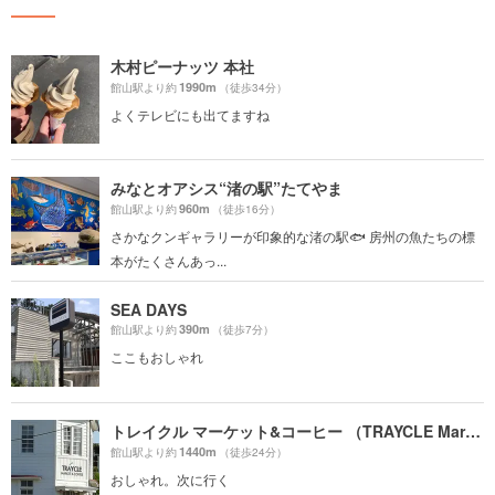
木村ピーナッツ 本社
1990m
館山駅より約
（徒歩34分）
よくテレビにも出てますね
みなとオアシス“渚の駅”たてやま
960m
館山駅より約
（徒歩16分）
さかなクンギャラリーが印象的な渚の駅🐟 房州の魚たちの標
本がたくさんあっ...
SEA DAYS
390m
館山駅より約
（徒歩7分）
ここもおしゃれ
トレイクル マーケット&コーヒー （TRAYCLE Market & Coffee）
1440m
館山駅より約
（徒歩24分）
おしゃれ。次に行く