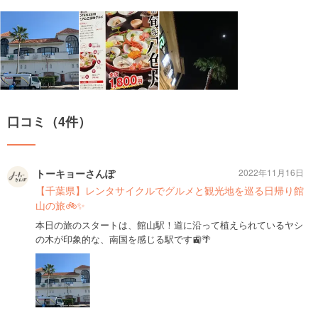
口コミ（4件）
トーキョーさんぽ
2022年11月16日
【千葉県】レンタサイクルでグルメと観光地を巡る日帰り館
山の旅🚲✨
本日の旅のスタートは、館山駅！道に沿って植えられているヤシ
の木が印象的な、南国を感じる駅です🚉🌴