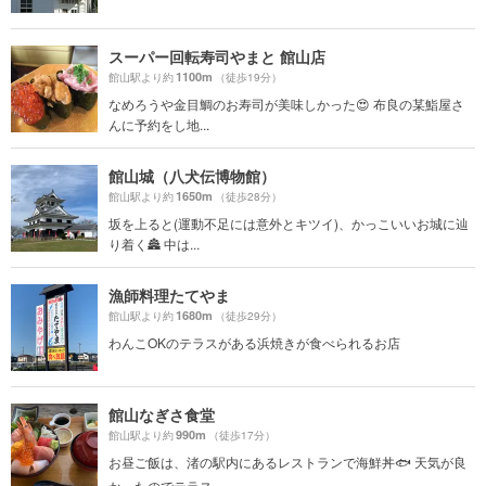
スーパー回転寿司やまと 館山店
1100m
館山駅より約
（徒歩19分）
なめろうや金目鯛のお寿司が美味しかった😍 布良の某鮨屋さ
んに予約をし地...
館山城（八犬伝博物館）
1650m
館山駅より約
（徒歩28分）
坂を上ると(運動不足には意外とキツイ)、かっこいいお城に辿
り着く🏯 中は...
漁師料理たてやま
1680m
館山駅より約
（徒歩29分）
わんこOKのテラスがある浜焼きが食べられるお店
館山なぎさ食堂
990m
館山駅より約
（徒歩17分）
お昼ご飯は、渚の駅内にあるレストランで海鮮丼🐟 天気が良
かったのでテラス...