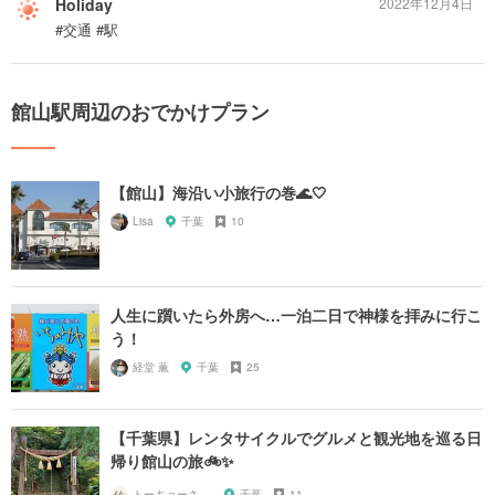
Holiday
2022年12月4日
#交通 #駅
館山駅周辺のおでかけプラン
【館山】海沿い小旅行の巻🌊🤍
Lisa
千葉
10
人生に躓いたら外房へ…一泊二日で神様を拝みに行こ
う！
経堂 薫
千葉
25
【千葉県】レンタサイクルでグルメと観光地を巡る日
帰り館山の旅🚲✨
トーキョーさんぽ
千葉
11