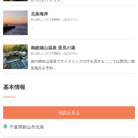
北条海岸
1240m
館山駅より約
（徒歩21分）
・
南総城山温泉 里見の湯
1730m
館山駅より約
（徒歩29分）
旅の締めは温泉でサイクリングの汗を流す♨️ ここでは贅沢に個
室風呂を予約...
基本情報
地図を見る
千葉県館山市北条