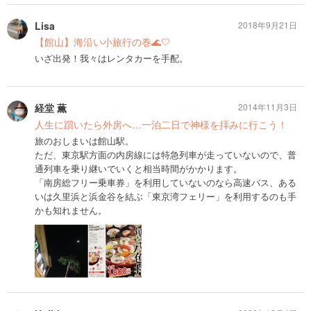
Lisa
2018年9月21日
【館山】海沿い小旅行の巻🌊🤍
いざ出発！我々はレンタカーを手配。
経堂 薫
2014年11月3日
人生に躓いたら外房へ…一泊二日で神様を拝みに行こう！
旅のおしまいは館山駅。
ただ、東京駅方面の内房線には特急列車が走っていないので、普
通列車を乗り継いでいくと相当時間がかかります。
「南房総フリー乗車券」を利用していないのなら高速バス、ある
いは久里浜と浜金谷を結ぶ「東京湾フェリー」を利用するのも手
かも知れません。