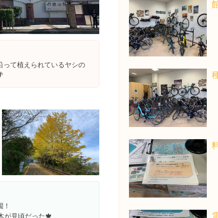
沿って植えられているヤシの

園！
木が見頃だった🍁