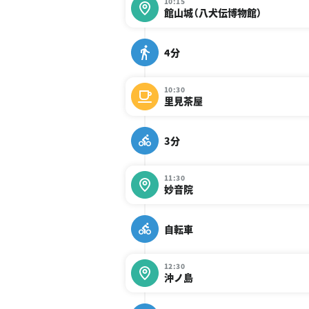
10:15
館山城（八犬伝博物館）
4分
10:30
里見茶屋
3分
11:30
妙音院
自転車
12:30
沖ノ島