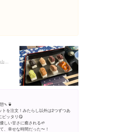
千葉県館山市館山２３６ 城山公園内
🍡🍵
ットを注文！みたらし以外は2つずつあ
ピッタリ😋
優しい甘さに癒される🌱
て、幸せな時間だった〜！