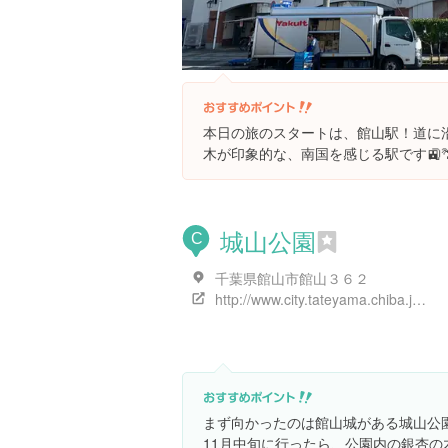
本日の旅のスタートは、館山駅！道に
木が印象的な、南国を感じる駅です🚉
城山公園
C
千葉県館山市館山３６２
http://www.city.tateyama.chiba.jp/kankou-bunka/cate000206.html
まず向かったのは館山城がある城山公
11月中旬に行ったら、公園内の銀杏の