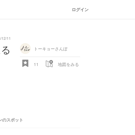
ログイン
12/11
oad
train
comic
mountain
sports
fishing
bbq
fashion
tradition
music
baby
camera
amusement
aquarium
sea
ball
baer
bell
flo
巡る
park
トーキョーさんぽ
11
地図をみる
28.522 px
ンのスポット