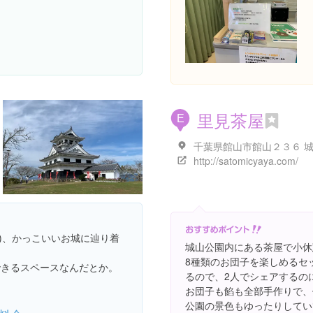
里見茶屋
E
http://satomicyaya.com/
)、かっこいいお城に辿り着
城山公園内にある茶屋で小休憩
8種類のお団子を楽しめるセ
できるスペースなんだとか。
るので、2人でシェアするのに
お団子も餡も全部手作りで、
公園の景色もゆったりしてい