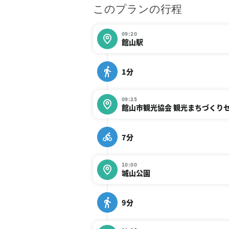
このプランの行程
09:20
館山駅
1分
09:25
館山市観光協会 観光まちづくり
7分
10:00
城山公園
9分