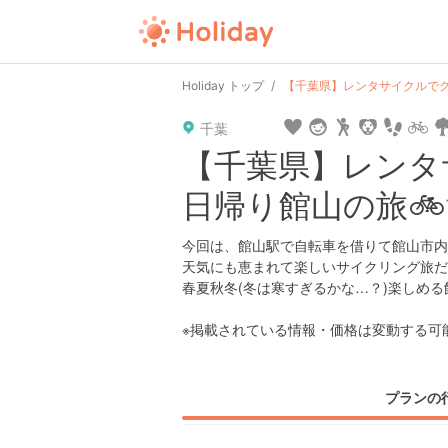
user
pin
tel
time
url
guide
Holiday トップ
【千葉県】レンタサイクルでグ
千葉
date
child
solitary
pet
driv
【千葉県】レンタ
日帰り館山の旅🚲
tokyo
kanagawa
osaka
kyoto
hyo
今回は、館山駅で自転車を借りて館山市内
天気にも恵まれて楽しいサイクリング旅だ
春夏秋冬(冬は寒すぎるかな…？)楽しめる
※掲載されている情報・価格は変動する可
プランの