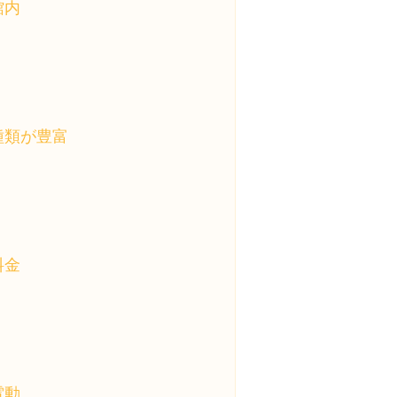
館内
種類が豊富
料金
電動