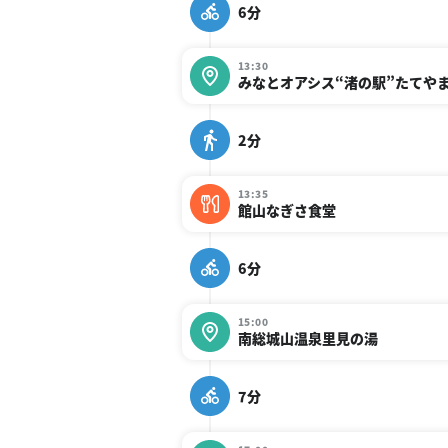
6分
13:30
みなとオアシス“渚の駅”たてや
2分
13:35
館山なぎさ食堂
6分
15:00
南総城山温泉里見の湯
7分