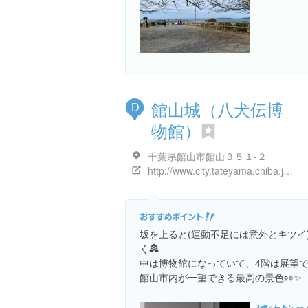
館山城（八犬伝博
D
物館）
千葉県館山市館山３５１-２
http://www.city.tateyama.chiba.jp/hakubutukan/page015688.html
坂を上ると(運動不足には意外とキツイ
く🏯
中は博物館になっていて、4階は展望
館山市内が一望できる最高の景色👀✨