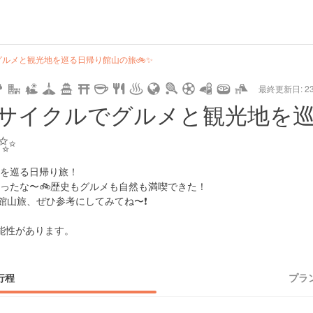
hot
type
star
camera
home
settings
profile
print
rank
mail
lock
calendar
access
ルメと観光地を巡る日帰り館山の旅🚲✨
最終更新日: 23/
e
walking
cycling
nature
stroll
art
camp
history
castle
temple
cafe
gourmet
onsen
outdoor
world
public bath
shopping
general
railr
サイクルでグルメと観光地を
heritage
store
✨
go
を巡る日帰り旅！
ったな〜🚲歴史もグルメも自然も満喫できた！
館山旅、ぜひ参考にしてみてね〜❗️
能性があります。
行程
プラ