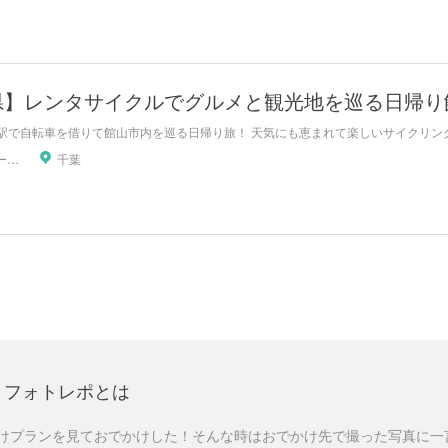
県】レンタサイクルでグルメと観光地を巡る日帰り館
駅で自転車を借りて館山市内を巡る日帰り旅！ 天気にも恵まれて楽しいサイクリング旅
トーキョーさんぽ
千葉
フォトレポとは
けプランを見ておでかけした！そんな時はおでかけ先で撮った写真に一