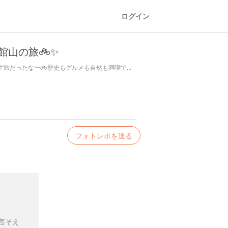
ログイン
山の旅🚲✨
だったな〜🚲歴史もグルメも自然も満喫で...
フォトレポを送る
言そえ