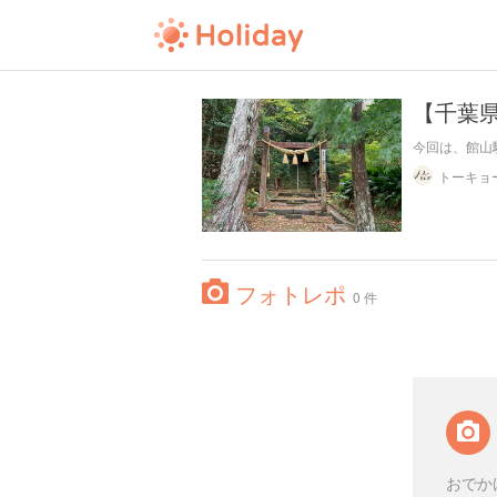
【千葉
今回は、館山
フォトレポ
0 件
おでか