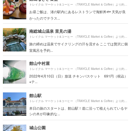
450
トレイクル マーケット&コーヒー （TRAYCLE Market & Coffee）より約
お昼ご飯は、渚の駅内にあるレストランで海鮮丼🐟 天気が良
かったのでテラス...
南総城山温泉 里見の湯
170
トレイクル マーケット&コーヒー （TRAYCLE Market & Coffee）より約
旅の締めは温泉でサイクリングの汗を流す♨️ ここでは贅沢に個
室風呂を予約...
館山中村屋
154
トレイクル マーケット&コーヒー （TRAYCLE Market & Coffee）より約
2022年4月10日（日）放送 チキンバスケット 691円（税込）
※テ...
館山駅
144
トレイクル マーケット&コーヒー （TRAYCLE Market & Coffee）より約
本日の旅のスタートは、館山駅！道に沿って植えられているヤ
シの木が印象的な...
城山公園