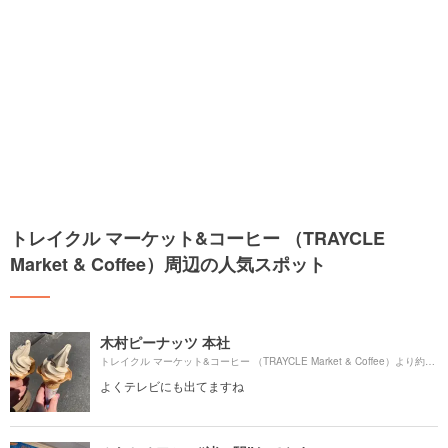
トレイクル マーケット&コーヒー （TRAYCLE
Market & Coffee）周辺の人気スポット
木村ピーナッツ 本社
176
トレイクル マーケット&コーヒー （TRAYCLE Market & Coffee）より約
よくテレビにも出てますね