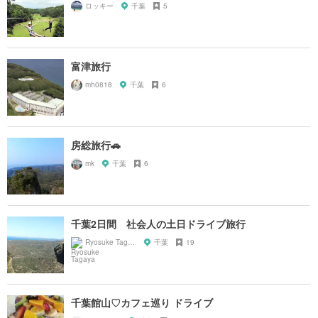
ロッキー
千葉
5
富津旅行
mh0818
千葉
6
房総旅行🚗
mk
千葉
6
千葉2日間 社会人の土日ドライブ旅行
Ryosuke Tagaya
千葉
19
千葉館山♡カフェ巡り ドライブ