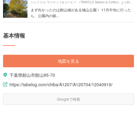
710
トレイクル マーケット&コーヒー （TRAYCLE Market & Coffee）より約
まず向かったのは館山城がある城山公園！ 11月中旬に行った
ら、公園内の銀...
基本情報
地図を見る
千葉県館山市館山95-70
https://tabelog.com/chiba/A1207/A120704/12040919/
Googleで検索