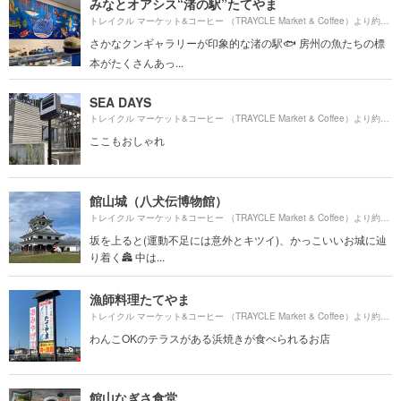
みなとオアシス“渚の駅”たてやま
490
トレイクル マーケット&コーヒー （TRAYCLE Market & Coffee）より約
さかなクンギャラリーが印象的な渚の駅🐟 房州の魚たちの標
本がたくさんあっ...
SEA DAYS
154
トレイクル マーケット&コーヒー （TRAYCLE Market & Coffee）より約
ここもおしゃれ
館山城（八犬伝博物館）
470
トレイクル マーケット&コーヒー （TRAYCLE Market & Coffee）より約
坂を上ると(運動不足には意外とキツイ)、かっこいいお城に辿
り着く🏯 中は...
漁師料理たてやま
185
トレイクル マーケット&コーヒー （TRAYCLE Market & Coffee）より約
わんこOKのテラスがある浜焼きが食べられるお店
館山なぎさ食堂