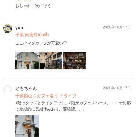
おしゃれ。次に行く
yuri
2020年10月17日
千葉 南房総trip🏝
ここのマグカップが可愛い♡
ともちゃん
2020年10月17日
千葉館山♡カフェ巡り ドライブ
1階はグッズとテイクアウト。2階がカフェスペース。コロナ対応
で定期的に長期休みあり。要確認。。。