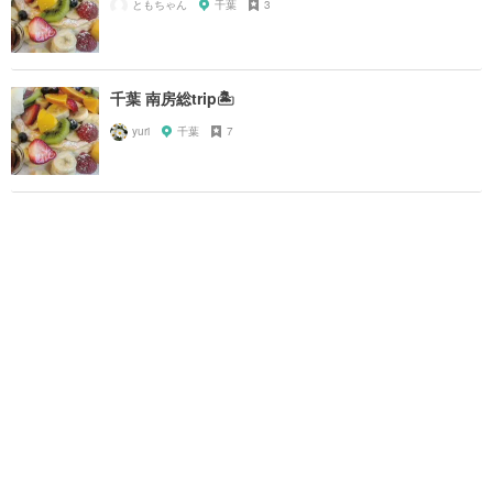
ともちゃん
千葉
3
千葉 南房総trip🏝
yuri
千葉
7