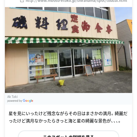
http://www.mboso-etoko.jp/shirahama/spot/toudai.html
Ak Taki
G
oogle Places
星を見にいったけど残念ながらその日はまさかの満月。綺麗だ
ったけど満月なかったらきっと海と星の綺麗な景色が、、、。
このスポットの詳細を見る