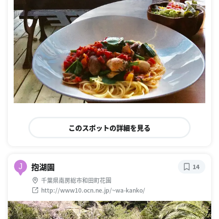
このスポットの詳細を見る
抱湖園
J
14
千葉県南房総市和田町花園
http://www10.ocn.ne.jp/~wa-kanko/