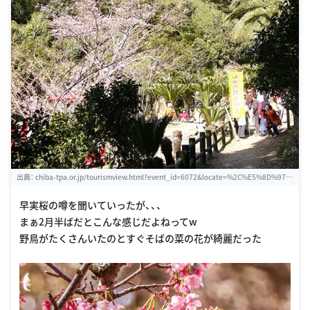
出典：
chiba-tpa.or.jp/tourismview.html?event_id=6072&locate=%2C%E5%8D%97%
E6%88%BF%E7%B7%8F%E5%B8%82%2C&title=%E6%8A%B1%E6%B9%96%E5%
9C%92(%E3%81%BB%E3%81%86%E3%81%93%E3%81%88%E3%82%93)%EF%B
早実桜の噂を聞いていったが、、、
C%8F%E5%85%83%E6%9C%9D%E6%A1%9C(%E3%81%8C%E3%82%93%E3%81%
まぁ2月半ばだとこんな感じだよねってw
A1%E3
野鳥がたくさんいたのとすぐそばの菜の花が綺麗だった