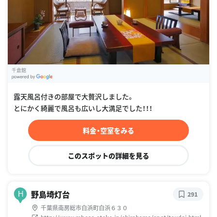
千倉館
G
oogle Places
露天風呂付きの部屋で大贅沢しました。
とにかく綺麗で風呂も広いし大満足でした！！！
料金・空室をみる
このスポットの詳細を見る
野島埼灯台
H
291
千葉県南房総市白浜町白浜６３０