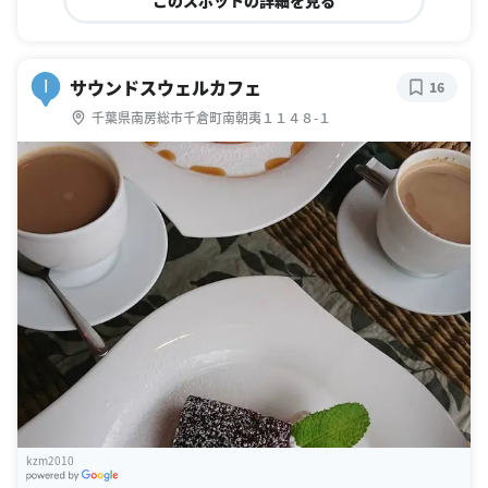
サウンドスウェルカフェ
I
16
千葉県南房総市千倉町南朝夷１１４８-１
kzm2010
G