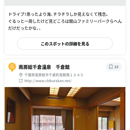
ドライブ！思ったより海、チラチラしか見えなくて残念。
ぐるっと一周したけど見どころは館山ファミリーパークらへん
だけだったかな、、
このスポットの詳細を見る
南房総千倉温泉 千倉館
G
23
千葉県南房総市千倉町南朝夷１０４５
http://www.chikurakan.net/