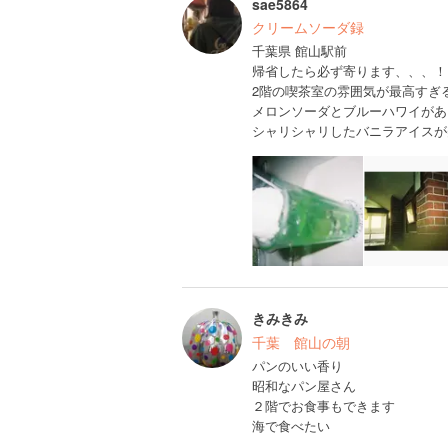
sae5864
クリームソーダ録
千葉県 館山駅前
帰省したら必ず寄ります、、、！
2階の喫茶室の雰囲気が最高すぎ
メロンソーダとブルーハワイがあ
シャリシャリしたバニラアイスが
きみきみ
千葉 館山の朝
パンのいい香り
昭和なパン屋さん
２階でお食事もできます
海で食べたい