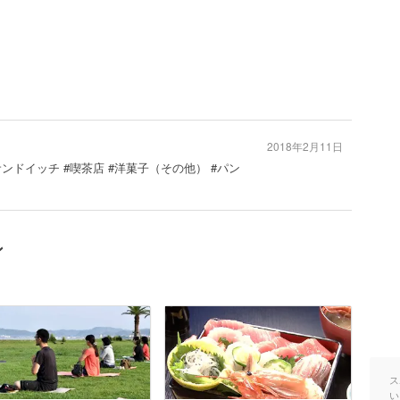
2018年2月11日
サンドイッチ #喫茶店 #洋菓子（その他） #パン
ン
ス
い