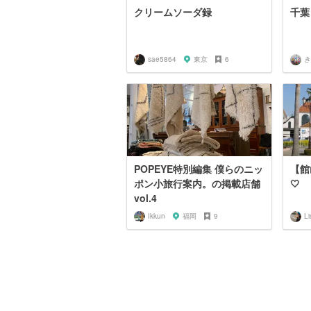
クリームソーダ録
千葉
sae5864
東京
6
き
POPEYE特別編集 僕らのニッ
【館
ポン小旅行案内。の掲載店舗
🤍
vol.4
Ikkun
福岡
9
Li