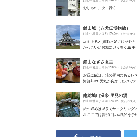
館山中村屋より約
（徒歩26分
おしゃれ。次に行く
館山城（八犬伝博物館）
1740m
館山中村屋より約
（徒歩29分
坂を上ると(運動不足には意外と
かっこいいお城に辿り着く🏯 中は.
館山なぎさ食堂
1100m
館山中村屋より約
（徒歩19分
お昼ご飯は、渚の駅内にあるレ
海鮮丼🐟 天気が良かったのでテラ
南総城山温泉 里見の湯
1730m
館山中村屋より約
（徒歩29分
旅の締めは温泉でサイクリング
♨️ ここでは贅沢に個室風呂を予約.