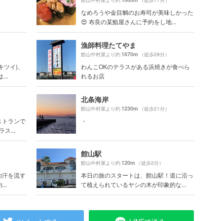
）
館山中村屋より約
（徒歩17分）
なめろうや金目鯛のお寿司が美味しかった
😍 布良の某鮨屋さんに予約をし地...
漁師料理たてやま
1670m
）
館山中村屋より約
（徒歩28分）
キツイ)、
わんこOKのテラスがある浜焼きが食べら
..
れるお店
北条海岸
1230m
）
館山中村屋より約
（徒歩21分）
ストランで
・
ス...
館山駅
120m
）
館山中村屋より約
（徒歩2分）
の汗を流す
本日の旅のスタートは、館山駅！道に沿っ
..
て植えられているヤシの木が印象的な...