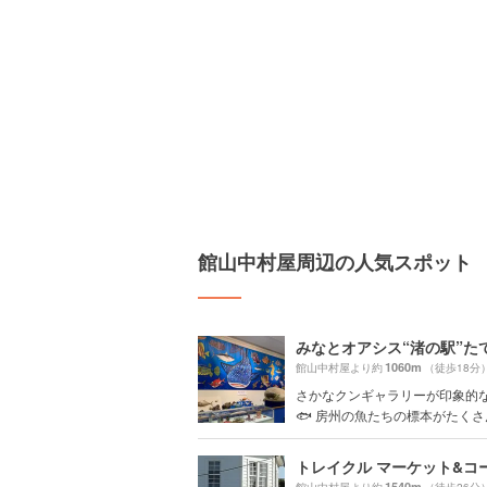
館山中村屋周辺の人気スポット
みなとオアシス“渚の駅”た
1060m
館山中村屋より約
（徒歩18分
さかなクンギャラリーが印象的
🐟 房州の魚たちの標本がたくさん
1540m