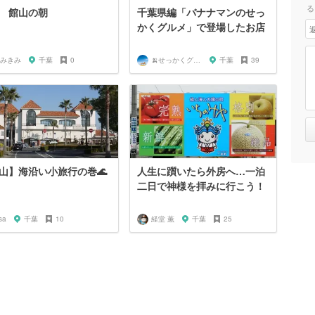
る
 館山の朝
千葉県編「バナナマンのせっ
かくグルメ」で登場したお店
みきみ
千葉
0
🍌せっかくグルメまにあ🍌
千葉
39
山】海沿い小旅行の巻🌊
人生に躓いたら外房へ…一泊
二日で神様を拝みに行こう！
sa
千葉
10
経堂 薫
千葉
25