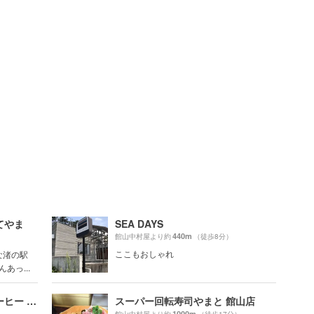
てやま
SEA DAYS
440m
館山中村屋より約
（徒歩8分）
）
ここもおしゃれ
な渚の駅
あっ...
トレイクル マーケット&コーヒー （TRAYCLE Market & Coffee）
スーパー回転寿司やまと 館山店
1000m