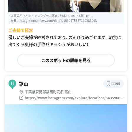
本間愛花さんのインスタグラム写真 - 「🎙本日、10/15（月）LIVE ...
出典：
instagrammernews.com/detail/1890475687199289093
ご夫婦で経営
優しいご夫婦が経営されており、のんびり過ごせます。朝食に
出てくる奥様の手作りキッシュがおいしい！
このスポットの詳細を見る
鋸山
H
1195
千葉県安房郡鋸南町元名 鋸山
https://www.instagram.com/explore/locations/64359060
1