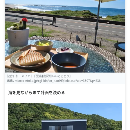
波音日和｜カフェ｜千葉県【南房総いいとこどり】
出典：
mboso-etoko.jp/cgi-bin/co_kaniHP/info.asp?uid=3307&p=238
海を見ながらまず計画を決める