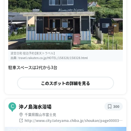
波音日和 宿泊予約【楽天トラベル】
出典：
travel.rakuten.co.jp/HOTEL/158328/158328.html
駐車スペースは2代から3台
このスポットの詳細を見る
沖ノ島海水浴場
C
300
千葉県館山市富士見
http://www.city.tateyama.chiba.jp/shoukan/page000033.
html#section3