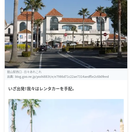
館山駅西口 - 日々あれこれ
出典：
blog.goo.ne.jp/yoshi883t/e/e7986d71c22ae7314aedf5e2c6b0feed
いざ出発！我々はレンタカーを手配。