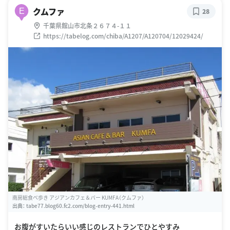
クムファ
E
28
千葉県館山市北条２６７４-１１
https://tabelog.com/chiba/A1207/A120704/12029424/
南房総食べ歩き アジアンカフェ＆バー KUMFA（クムファ）
出典：
tabe77.blog60.fc2.com/blog-entry-441.html
お腹がすいたらいい感じのレストランでひとやすみ