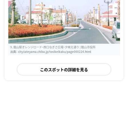
9. 館山駅オレンジロード・西口なぎさ広場・夕映え通り | 館山市役所
出典：
city.tateyama.chiba.jp/tosikeikaku/page000224.html
このスポットの詳細を見る