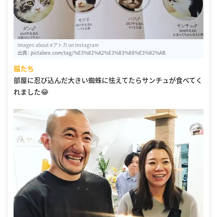
Images about #アトカ on Instagram
出典：
pictabee.com/tag/%E3%82%A2%E3%83%88%E3%82%AB
猫たち
部屋に忍び込んだ大きい蜘蛛に怯えてたらサンチュが食べてく
れました😂