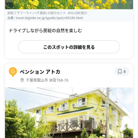
房総フラワーライン（千葉県）の旅行ガイド - BIGLOBE旅行
出典：
travel.biglobe.ne.jp/tguide/spot/s90186.html
ドライブしながら房総の自然を楽しむ
このスポットの詳細を見る
ペンション アトカ
G
8
千葉県館山市 洲宮768-76