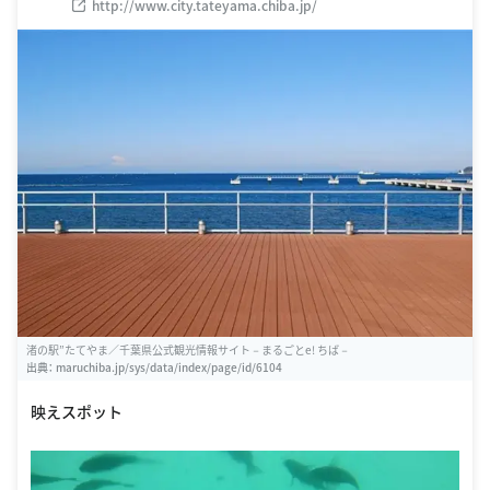
http://www.city.tateyama.chiba.jp/
渚の駅”たてやま／千葉県公式観光情報サイト－まるごとe! ちば－
出典：
maruchiba.jp/sys/data/index/page/id/6104
映えスポット