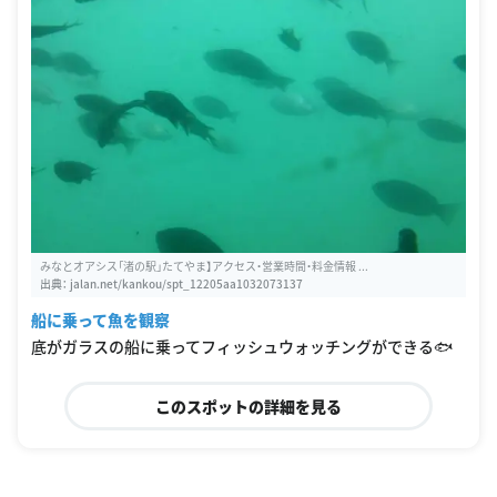
みなとオアシス「渚の駅」たてやま】アクセス・営業時間・料金情報 ...
出典：
jalan.net/kankou/spt_12205aa1032073137
船に乗って魚を観察
底がガラスの船に乗ってフィッシュウォッチングができる🐟
このスポットの詳細を見る