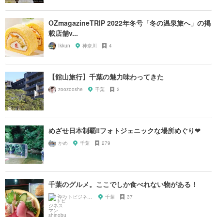
OZmagazineTRIP 2022年冬号「冬の温泉旅へ」の掲
載店舗v...
Ikkun
神奈川
4
【館山旅行】千葉の魅力味わってきた
zoozooshe
千葉
2
めざせ日本制覇‼フォトジェニックな場所めぐり❤
かめ
千葉
279
千葉のグルメ。ここでしか食べれない物がある！
ネットビジネスマン shinobu
千葉
37