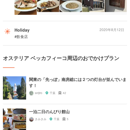
Holiday
2020年8月12日
#飲食店
オステリア ベッカフィーコ周辺のおでかけプラン
関東の「先っぽ」南房総には２つの灯台が並んでいま
す！
seijiro
千葉
42
一泊二日のんびり館山
きみきみ
千葉
5