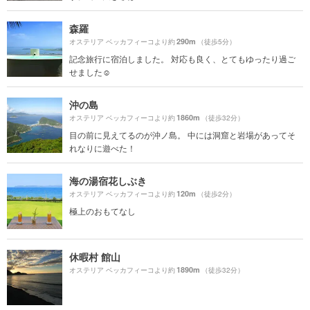
森羅
290m
オステリア ベッカフィーコより約
（徒歩5分）
記念旅行に宿泊しました。 対応も良く、とてもゆったり過ご
せました☺️
沖の島
1860m
オステリア ベッカフィーコより約
（徒歩32分）
目の前に見えてるのが沖ノ島。 中には洞窟と岩場があってそ
れなりに遊べた！
海の湯宿花しぶき
120m
オステリア ベッカフィーコより約
（徒歩2分）
極上のおもてなし
休暇村 館山
1890m
オステリア ベッカフィーコより約
（徒歩32分）