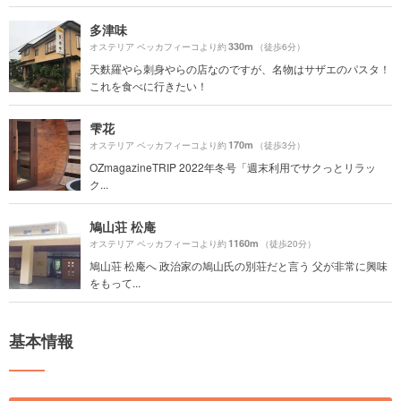
多津味
330m
オステリア ベッカフィーコより約
（徒歩6分）
天麩羅やら刺身やらの店なのですが、名物はサザエのパスタ！
これを食べに行きたい！
雫花
170m
オステリア ベッカフィーコより約
（徒歩3分）
OZmagazineTRIP 2022年冬号「週末利用でサクっとリラッ
ク...
鳩山荘 松庵
1160m
オステリア ベッカフィーコより約
（徒歩20分）
鳩山荘 松庵へ 政治家の鳩山氏の別荘だと言う 父が非常に興味
をもって...
基本情報