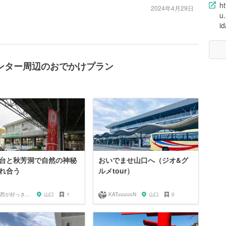
h
2024年4月29日
u.
i
ンター周辺のおでかけプラン
台と秋芳洞で自然の神秘
おいでませ山口へ（ジオ&グ
れ合う
ルメtour）
関西が好っきゃねん
山口
1
KATuuuuuN
山口
0