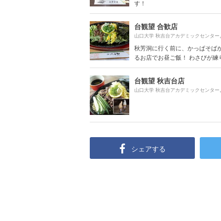
す！
台観望 合歓店
山口大学 秋吉台アカデミックセンター
秋芳洞に行く前に、かっぱそば
るお店でお昼ご飯！ わさびが練り込
台観望 秋吉台店
山口大学 秋吉台アカデミックセンター
シェアする