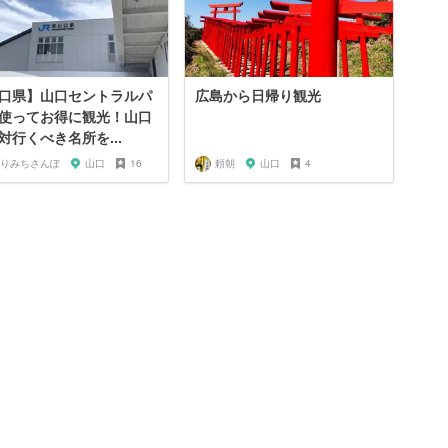
口県】山口セントラルパ
広島から日帰り観光
使ってお得に観光！山口
対行くべき名所を...
りみちさんぽ
山口
16
頼朝
山口
4