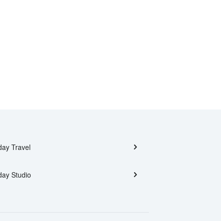
day Travel
day Studio