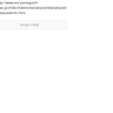
ttp://www.ext.yamaguchi-
ac.jp/chiiki/chiikirenkei/akiyoshidai/akiyosh
daiacademic.html
Googleで検索