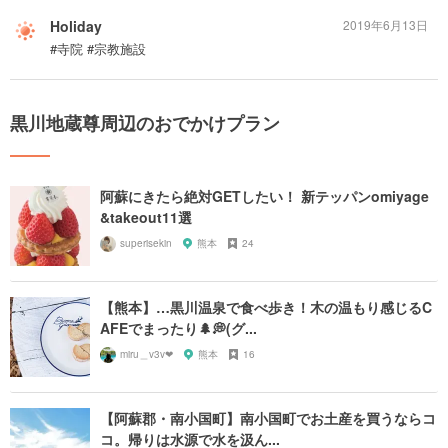
Holiday
2019年6月13日
#寺院 #宗教施設
黒川地蔵尊周辺のおでかけプラン
阿蘇にきたら絶対GETしたい！ 新テッパンomiyage
&takeout11選
superisekin
熊本
24
【熊本】…黒川温泉で食べ歩き！木の温もり感じるC
AFEでまったり🌲💭(グ...
miru＿v3v❤︎
熊本
16
【阿蘇郡・南小国町】南小国町でお土産を買うならコ
コ。帰りは水源で水を汲ん...