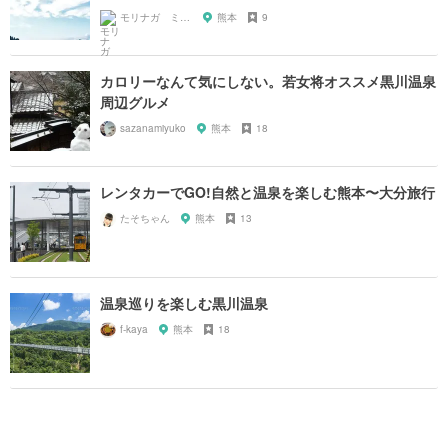
モリナガ ミツヒロ
熊本
9
カロリーなんて気にしない。若女将オススメ黒川温泉
周辺グルメ
sazanamiyuko
熊本
18
レンタカーでGO!自然と温泉を楽しむ熊本〜大分旅行
たそちゃん
熊本
13
温泉巡りを楽しむ黒川温泉
f-kaya
熊本
18