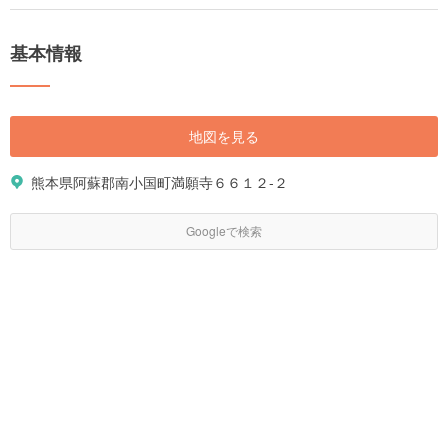
なりました。規模はあまり大きくありませんが、日本の原風景が残る情緒
たっぷりの雰囲気がさらに身も心もリラックスさせてくれます。 熊本と大
分の県境に位置することから、黒川温泉の周辺には観光スポットも盛りだ
基本情報
くさんです。マイナスイオンがたっぷりの自然やパワースポット、フォト
ジェニックスポットなど温泉だけではない魅力をご紹介します。
地図を見る
熊本県阿蘇郡南小国町満願寺６６１２-２
Googleで検索