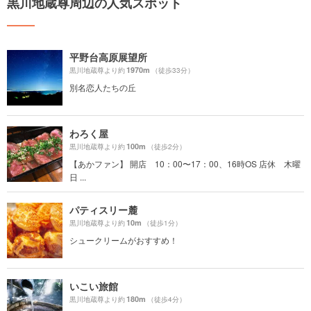
黒川地蔵尊周辺の人気スポット
平野台高原展望所
1970m
黒川地蔵尊より約
（徒歩33分）
別名恋人たちの丘
わろく屋
100m
黒川地蔵尊より約
（徒歩2分）
【あかファン】 開店 10：00〜17：00、16時OS 店休 木曜
日 ...
パティスリー麓
10m
黒川地蔵尊より約
（徒歩1分）
シュークリームがおすすめ！
いこい旅館
180m
黒川地蔵尊より約
（徒歩4分）