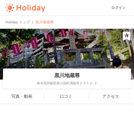
ログイン
Holiday トップ
黒川地蔵尊
黒川地蔵尊
熊本県阿蘇郡南小国町満願寺６６１２-２
写真・動画
口コミ
アクセス