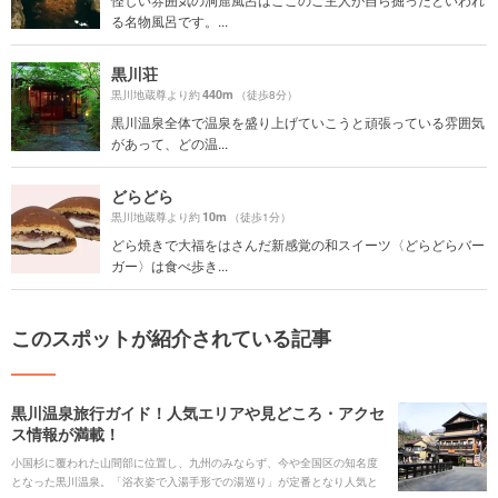
る名物風呂です。...
黒川荘
440m
黒川地蔵尊より約
（徒歩8分）
黒川温泉全体で温泉を盛り上げていこうと頑張っている雰囲気
があって、どの温...
どらどら
10m
黒川地蔵尊より約
（徒歩1分）
どら焼きで大福をはさんだ新感覚の和スイーツ〈どらどらバー
ガー〉は食べ歩き...
このスポットが紹介されている記事
黒川温泉旅行ガイド！人気エリアや見どころ・アクセ
ス情報が満載！
小国杉に覆われた山間部に位置し、九州のみならず、今や全国区の知名度
となった黒川温泉。「浴衣姿で入湯手形での湯巡り」が定番となり人気と