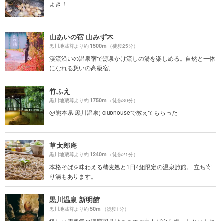
よき！
山あいの宿 山みず木
1500m
黒川地蔵尊より約
（徒歩25分）
渓流沿いの温泉宿で源泉かけ流しの湯を楽しめる。自然と一体
になれる憩いの高級宿。
竹ふえ
1750m
黒川地蔵尊より約
（徒歩30分）
@熊本県(黒川温泉) clubhouseで教えてもらった
草太郎庵
1240m
黒川地蔵尊より約
（徒歩21分）
本格そばを味わえる蕎麦処と1日4組限定の温泉旅館。 立ち寄
り湯もあります。
黒川温泉 新明館
50m
黒川地蔵尊より約
（徒歩1分）
怪しい雰囲気の洞窟風呂はここのご主人が自ら掘ったといわれ