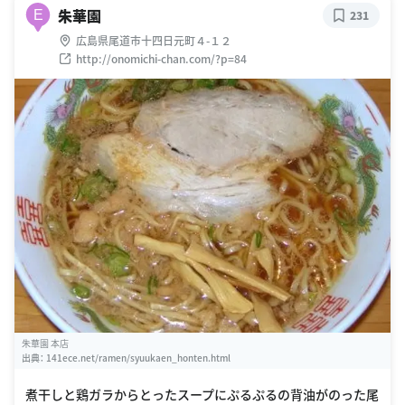
朱華園
E
231
広島県尾道市十四日元町４-１２
http://onomichi-chan.com/?p=84
朱華園 本店
出典：
141ece.net/ramen/syuukaen_honten.html
煮干しと鶏ガラからとったスープにぷるぷるの背油がのった尾