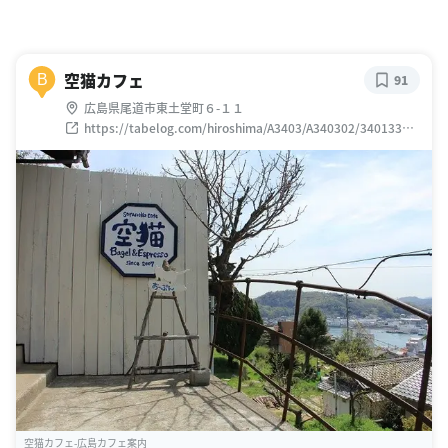
空猫カフェ
B
91
広島県尾道市東土堂町６-１１
https://tabelog.com/hiroshima/A3403/A340302/34013376
/
空猫カフェ-広島カフェ案内