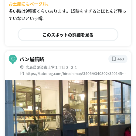
お土産にもベーグル。
多い時は9種類くらいあります。 15時をすぎるとほとんど残っ
ていないという噂。
このスポットの詳細を見る
パン屋航路
C
463
広島県尾道市土堂１丁目３-３１
https://tabelog.com/hiroshima/A3406/A340302/34014537
/