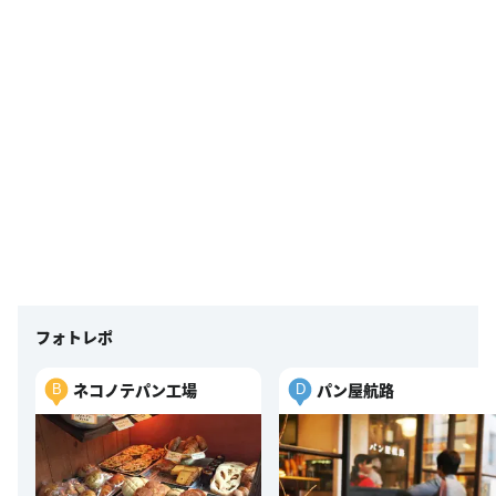
フォトレポ
ネコノテパン工場
パン屋航路
B
D