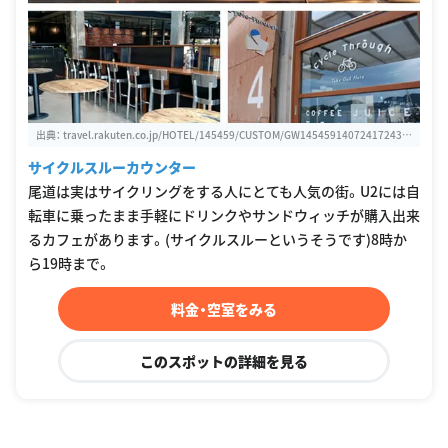
出典：
travel.rakuten.co.jp/HOTEL/145459/CUSTOM/GW145459140724172433.
html
サイクルスルーカウンター
尾道は実はサイクリングをする人にとても人気の街。U2には自
転車に乗ったまま手軽にドリンクやサンドウィッチが購入出来
るカフェがあります。(サイクルスルーというそうです)8時か
ら19時まで。
料金・空室をみる
このスポットの詳細を見る