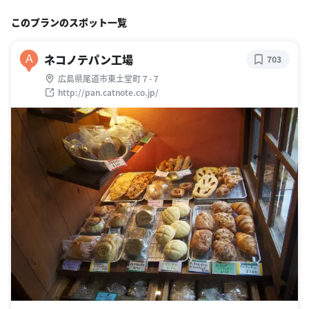
このプランのスポット一覧
ネコノテパン工場
A
703
広島県尾道市東土堂町７-７
http://pan.catnote.co.jp/