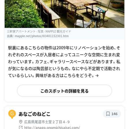
三軒家アパートメント - 写真 - MAPPLE 観光ガイド
出典：
mapple.net/photos/I03401152301.htm
駅裏にあるこちらの物件は2009年にリノベーションを始め、そ
れぞれのスペースが入居者によってユニークな空間に生まれ変
わっています。カフェ、ギャラリースペースなどがあります。私
が気になるのは陶芸部というもの。なにやら不定期で活動され
ているらしい。興味がある方はこちらをどうぞ。→
このスポットの詳細を見る
あなごのねどこ
G
146
広島県尾道市土堂２丁目４-９
http://anago.onomichisaisei.com/