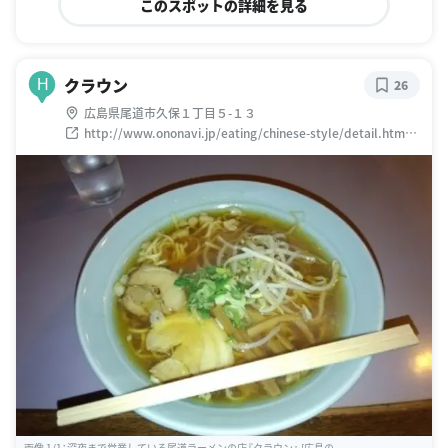
このスポットの詳細を見る
クラウン
H
26
広島県尾道市久保１丁目５-１３
http://www.ononavi.jp/eating/chinese-style/detail.html?
detail_id=512
画像 1/1：深夜まで営業している尾道ラーメンの店『クラウン』 [広島の ...