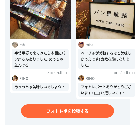
mh
misa
半信半疑で来てみたら本間にパ
ベーグルが感動するほど美味し
ン屋さんありました！めっちゃ
かったです！素敵な旅になりま
並んでる
した♪
2016年9月19日
2015年8月11日
RIHO
RIHO
めっっちゃ美味しいでしょ💞？
フォトレポートありがとうござ
います（；＿；）！嬉しいです！
フォトレポを投稿する