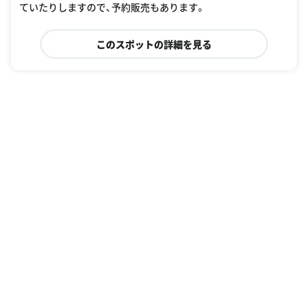
83%BC%E3%82%A2%E3%83%AB%E3%82%AA%E3%83%BC%E3%83%97%E
ていたりしますので、予約販売もあります。
3%83%B3?page=2
このスポットの詳細を見る