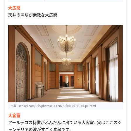
大広間
天井の照明が素敵な大広間
出典：
sankei.com/life/photos/141207/lif1412070014-p1.html
大客室
アールデコの特徴がふんだんに出ている大客室。実はここのシ
ャンデリアの波がすごく素敵です。