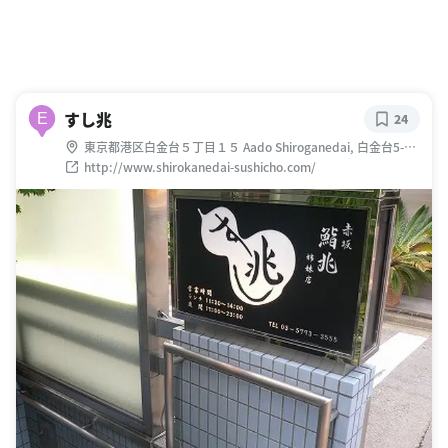
すし兆
E
24
東京都港区白金台５丁目１５ Aado Shiroganedai, 白金台5-
15-1 アド白金台 B1
http://www.shirokanedai-sushicho.com/