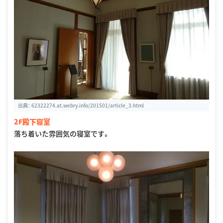
出典：
62322274.at.webry.info/201501/article_3.html
2F殿下寝室
落ち着いた雰囲気の寝室です。