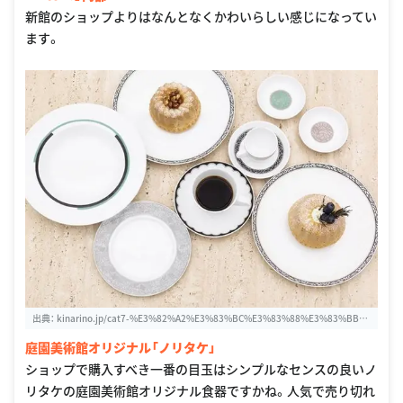
新館のショップよりはなんとなくかわいらしい感じになってい
ます。
出典：
kinarino.jp/cat7-%E3%82%A2%E3%83%BC%E3%83%88%E3%83%BB%
E3%82%AB%E3%83%AB%E3%83%81%E3%83%A3%E3%83%BC/6863-%E5%
庭園美術館オリジナル「ノリタケ」
BE%85%E3%81%A3%E3%81%A6%E3%81%BE%E3%81%97%E3%81%9F%E
F%BC%81%E6%9D%B1%E4%BA%AC%E9%83%BD%E5%BA%AD%E5%9C%9
ショップで購入すべき一番の目玉はシンプルなセンスの良いノ
2%E7%BE%8E%E8%A1%93%E9%A4%A8%E3%81%8C3%E5%B9%B4%E3%8
リタケの庭園美術館オリジナル食器ですかね。人気で売り切れ
1%B6%E3%82%8A%E3%81%AB%E3%83%AA%E3%83%8B%E3%83%A5%E3%