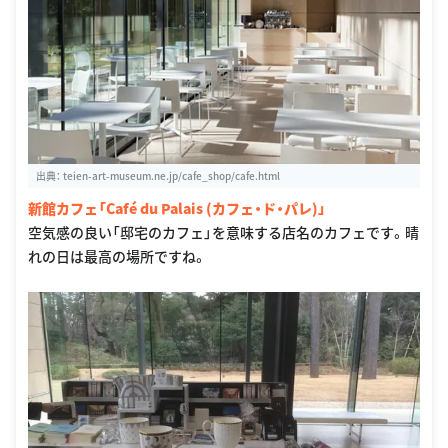
出典：
teien-art-museum.ne.jp/cafe_shop/cafe.html
新館カフェ「Café du Palais (カフェ・ド・パレ)」
空気感の良い「邸宅のカフェ」を意味する店名のカフェです。晴
れの日は最高の場所ですね。