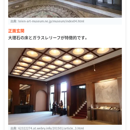
出典：
teien-art-museum.ne.jp/museum/index04.html
正面玄関
大理石の床とガラスレリーフが特徴的です。
出典：
62322274.at.webry.info/201501/article_3.html