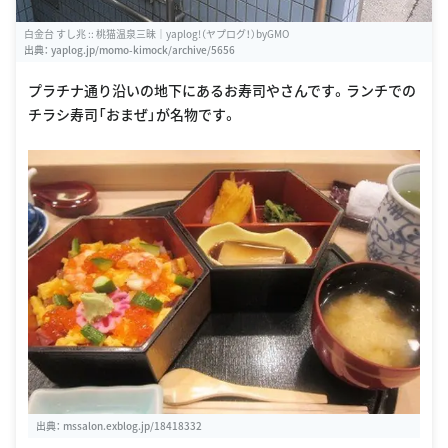
白金台 すし兆 :: 桃猫温泉三昧｜yaplog!（ヤプログ！）byGMO
出典：
yaplog.jp/momo-kimock/archive/5656
プラチナ通り沿いの地下にあるお寿司やさんです。ランチでの
チラシ寿司「おまぜ」が名物です。
出典：
mssalon.exblog.jp/18418332