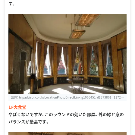
す。
出典：
tripadvisor.co.uk/LocationPhotoDirectLink-g1066451-d1373801-i11724
7870-Tokyo_Metropolitan_Teien_Art_Museum-Minato_Tokyo_Tokyo_Prefectu
1F大食堂
re_Kanto.html
やばくないですか、このラウンドの効いた部屋。外の緑と窓の
バランスが最高です。