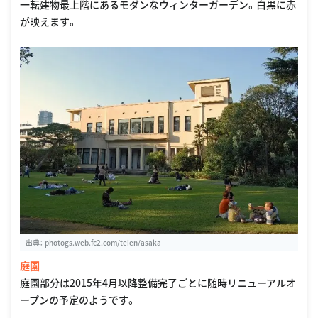
一転建物最上階にあるモダンなウィンターガーデン。白黒に赤
が映えます。
出典：
photogs.web.fc2.com/teien/asaka
庭園
庭園部分は2015年4月以降整備完了ごとに随時リニューアルオ
ープンの予定のようです。