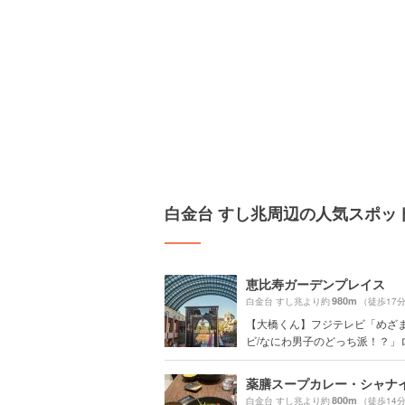
白金台 すし兆周辺の人気スポッ
恵比寿ガーデンプレイス
980m
白金台 すし兆より約
（徒歩17
【大橋くん】フジテレビ「めざ
ビ/なにわ男子のどっち派！？」
800m
白金台 すし兆より約
（徒歩14