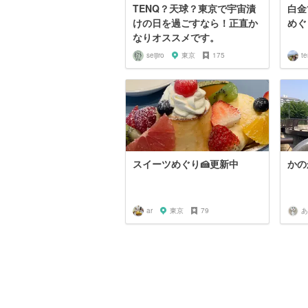
TENQ？天球？東京で宇宙漬
白金
けの日を過ごすなら！正直か
めぐ
なりオススメです。
seijiro
東京
175
te
スイーツめぐり🍰更新中
かの
ar
東京
79
あ