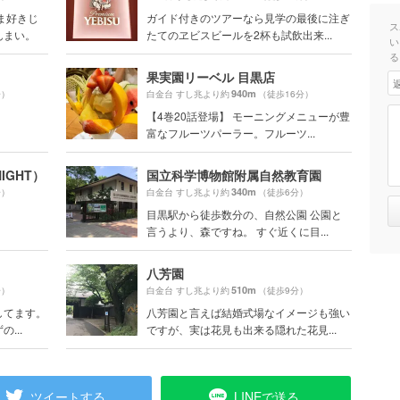
ま好きじ
ガイド付きのツアーなら見学の最後に注ぎ
ス
んまい。
たてのヱビスビールを2杯も試飲出来...
い
る
果実園リーベル 目黒店
940m
分）
白金台 すし兆より約
（徒歩16分）
【4巻20話登場】 モーニングメニューが豊
富なフルーツパーラー。フルーツ...
IGHT）
国立科学博物館附属自然教育園
340m
分）
白金台 すし兆より約
（徒歩6分）
目黒駅から徒歩数分の、自然公園 公園と
言うより、森ですね。 すぐ近くに目...
八芳園
510m
分）
白金台 すし兆より約
（徒歩9分）
してます。
八芳園と言えば結婚式場なイメージも強い
...
ですが、実は花見も出来る隠れた花見...
ツイートする
LINEで送る