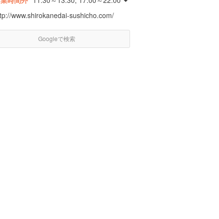
営業時間外
11:30～13:30, 17:00～22:00
ttp://www.shirokanedai-sushicho.com/
Googleで検索