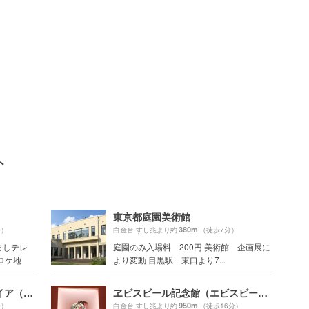
ト
東京都庭園美術館
380m
分）
白金台 すし兆より約
（徒歩7分）
ましテレ
庭園のみ入場料 200円 美術館 企画展に
ロケ地
より変動 目黒駅 東口より7...
薬膳スープカレー・シャナイア（Shania）
ヱビスビール記念館（エビスビール）
950m
分）
白金台 すし兆より約
（徒歩16分）