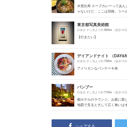
＠恵比寿 スープカレーってあん
ゃないけど、ここは別格。うー
東京都写真美術館
950m
白金台 すし兆より約
（徒歩16
【行きたい】
デイアンドナイト （DAY&N
730m
白金台 すし兆より約
（徒歩13
アメリカンなパンケーキ🥞
バンブー
710m
白金台 すし兆より約
（徒歩12
都ホテルのラウンジ。お庭に面
地図で見ると大して広く無いはずの
シェアする