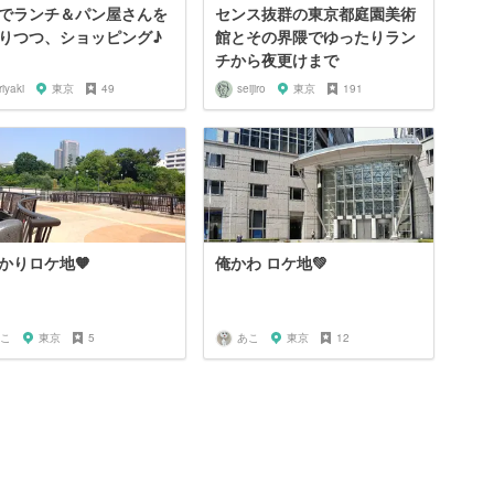
でランチ＆パン屋さんを
センス抜群の東京都庭園美術
りつつ、ショッピング♪
館とその界隈でゆったりラン
チから夜更けまで
riyaki
東京
49
seijiro
東京
191
かりロケ地🧡
俺かわ ロケ地💚
こ
東京
5
あこ
東京
12