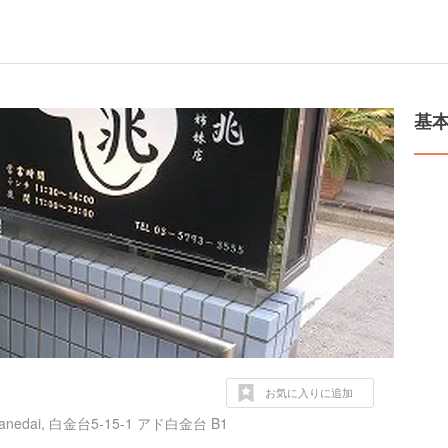
基
お気に入りに追加
edai, 白金台5-15-1 アド白金台 B1