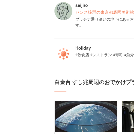
seijiro
センス抜群の東京都庭園美術館
プラチナ通り沿いの地下にあるお
す。
Holiday
#飲食店 #レストラン #寿司 #魚
白金台 すし兆周辺のおでかけプ