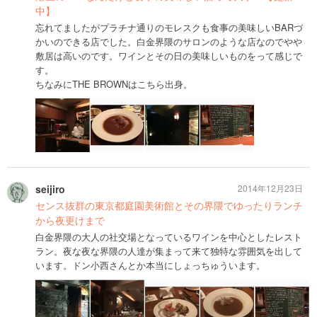
中】
忘れてましたがプラチナ通りのモレスクも食事の美味しいBARづ
かいのできる店でした。白金界隈のサロンのような店なのでやや
敷居は高いのです。ワインとその日の美味しいものをって感じで
す。
ちなみにTHE BROWNはこちら出身。
seijiro
2014年12月23日
センス抜群の東京都庭園美術館とその界隈でゆったりランチ
から夜更けまで
白金界隈の大人の社交場となっているワインを中心としたレスト
ラン。夜な夜な界隈の人達が集まって来て独特な雰囲気を出して
います。ドン小西さんとか本当にしょっちゅういます。