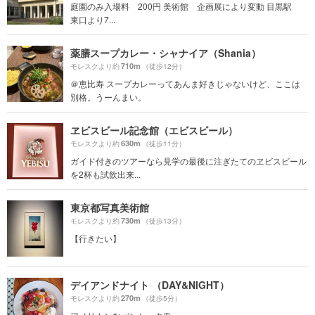
庭園のみ入場料 200円 美術館 企画展により変動 目黒駅
東口より7...
薬膳スープカレー・シャナイア（Shania）
710m
モレスクより約
（徒歩12分）
＠恵比寿 スープカレーってあんま好きじゃないけど、ここは
別格。うーんまい。
ヱビスビール記念館（エビスビール）
630m
モレスクより約
（徒歩11分）
ガイド付きのツアーなら見学の最後に注ぎたてのヱビスビール
を2杯も試飲出来...
東京都写真美術館
730m
モレスクより約
（徒歩13分）
【行きたい】
デイアンドナイト （DAY&NIGHT）
270m
モレスクより約
（徒歩5分）