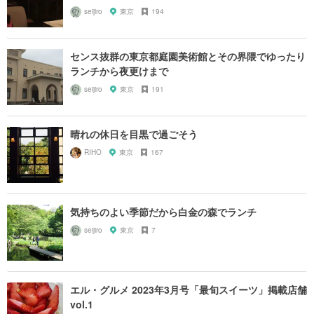
seijiro
東京
194
センス抜群の東京都庭園美術館とその界隈でゆったり
ランチから夜更けまで
seijiro
東京
191
晴れの休日を目黒で過ごそう
RIHO
東京
167
気持ちのよい季節だから白金の森でランチ
seijiro
東京
7
エル・グルメ 2023年3月号「最旬スイーツ」掲載店舗
vol.1