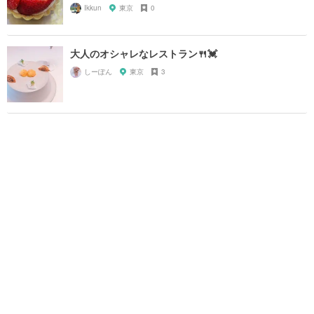
Ikkun
東京
0
大人のオシャレなレストラン🍴💓
しーぽん
東京
3