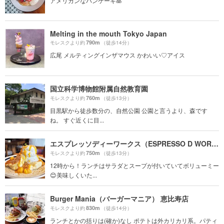
アメリカンなパンケーキ🥞
Melting in the mouth Tokyo Japan
790m
モレスクより約
（徒歩14分）
広尾 メルティングインザマウス かわいい♡アイス
国立科学博物館附属自然教育園
760m
モレスクより約
（徒歩13分）
目黒駅から徒歩数分の、自然公園 公園と言うより、森です
ね。 すぐ近くに目...
エスプレッソディーワークス（ESPRESSO D WORKS）
750m
モレスクより約
（徒歩13分）
12時から！ランチはサラダとスープが付いていてボリューミー
😊美味しくいた...
Burger Mania（バーガーマニア） 恵比寿店
830m
モレスクより約
（徒歩14分）
ランチとかの括りは(確か)なし ポテトは外カリカリ系。パティ