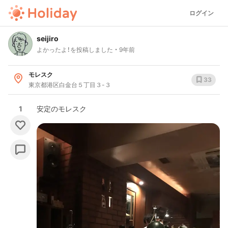
ログイン
seijiro
よかったよ！を投稿しました
9年前
モレスク
33
東京都港区白金台５丁目３-３
1
安定のモレスク