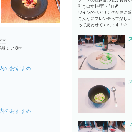
引き出す料理*ˊᵕˋ*🍴💕
ワインのペアリングが更に盛
こんなにフレンチって楽しいの
って思わせてくれます！✩
🇹
味しい😋🍴
内のおすすめ
内のおすすめ