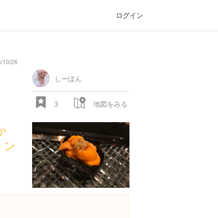
ログイン
10/26
しーぽん
3
地図をみる
か
トン