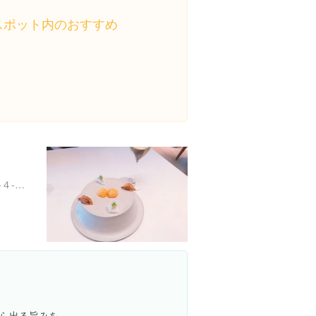
スポット内のおすすめ
東京都港区白金台５丁目５-４-７ ＢＡＲＢＩＺＯＮ２５ １階
ら出る旨みを