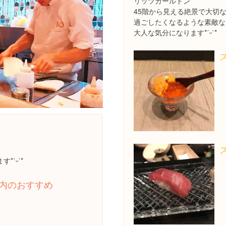
リッツカールトン
45階から見える絶景で大切
過ごしたくなるような素敵な
大人な気分になります*ˊᵕˋ*
ˊᵕˋ*
内のおすすめ