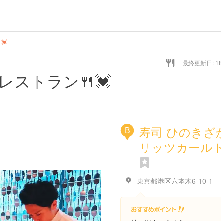
💓
最終更新日: 18/
ストラン🍴💓
寿司 ひのきざ
B
リッツカール
東京都港区六本木6-10-1